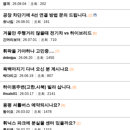
끵끠
26.08.04
조회 : 202
공장 차단기에 4선 연결 방법 문의 드립니다.
[2]
유나킴
26.08.01
조회 : 181
겨울만 주행거리 많을때 전기차 vs 하이브리드
[6]
긴머리보더
26.07.01
조회 : 710
휘팍을 가야하나 고민중….
[7]
dnbnjpa
26.06.20
조회 : 1450
육백마지기 다녀 오신 분 계시나요
[3]
박다리고
26.06.19
조회 : 807
하이원주변(고한,사북) 빌라 삽니다.
[8]
thsals01
26.03.17
조회 : 2141
용평 셔틀버스 예약되시나요?
[4]
동이요
26.03.02
조회 : 1478
휘닉스 파크에 분실물 센터 있을까요?
[1]
루키연
26.02.27
조회 : 1315