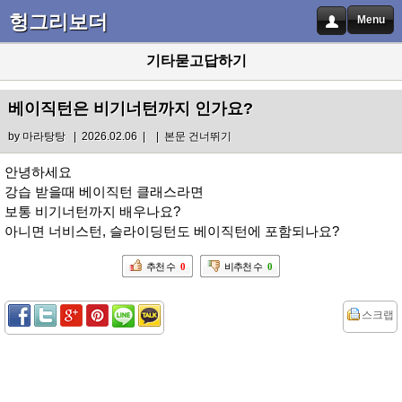
헝그리보더
Menu
기타묻고답하기
베이직턴은 비기너턴까지 인가요?
by
마라탕탕
| 2026.02.06 |
|
본문 건너뛰기
안녕하세요
강습 받을때 베이직턴 클래스라면
보통 비기너턴까지 배우나요?
아니면 너비스턴, 슬라이딩턴도 베이직턴에 포함되나요?
추천 수
0
비추천 수
0
스크랩