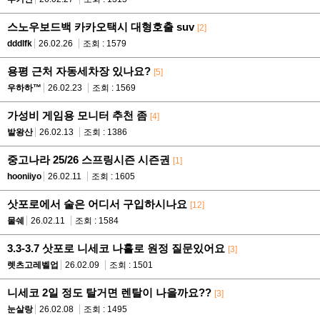
스노우보드백 카카오택시 대형호출 suv
[2]
dddlfk
26.02.26
조회 : 1579
용평 근처 자동세차장 있나요?
[5]
우하하™
26.02.23
조회 : 1569
가성비 게임용 모니터 추천 좀
[4]
발왕산
26.02.13
조회 : 1386
중고나라 25/26 스프링시즌 시즌권
[1]
hooniiyo
26.02.11
조회 : 1605
삿포로에서 술은 어디서 구입하시나요
[12]
물쉐
26.02.11
조회 : 1584
3.3-3.7 삿포로 니세코 나홀로 원정 질문있어요
[3]
렛츠고레벨업
26.02.09
조회 : 1501
니세코 2일 정도 탈거면 렌탈이 나을까요??
[3]
눈살랑
26.02.08
조회 : 1495