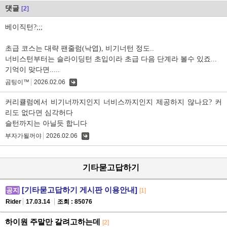
댓글
[2]
베이직턴?;;;
초급 코스는 대략 팬줄럼(낙엽), 비기너턴 정도..
너비스턴부터는 슬라이딩턴 초입이라 초급 다음 단계라 볼수 있죠...
기억이 맞다면.....
곰팅이™
2026.02.06
댓
글
커리큘럼에서 비기너까지인지 너비스까지인지 제공하지 않나요? 커
리도 없다면 심각허다
슬턴까지는 아닐듯 합니다
부자가될꺼야
2026.02.06
댓
글
기타묻고답하기
[기타묻고답하기 게시판 이용안내]
공지
[1]
Rider
17.03.14
조회 : 85076
하이원 주말만 갈려고하는데
[2]