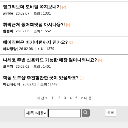
헝그리보더 모바일 쪽지보내기
[2]
winkle
26.02.07
조회 : 1331
휘팍근처 송어회맛집 아시나용?!
[4]
씜씜이
26.02.06
조회 : 1552
베이직턴은 비기너턴까지 인가요?
[2]
마라탕탕
26.02.06
조회 : 1379
니세코 주변 신용카드 가능한 매장 얼마나되나요?
[4]
오무지
26.02.02
조회 : 1401
학동 보드샵 추천할만한 곳이 있을까요?
[3]
이건내껀디
26.02.02
조회 : 1447
이 전 <
1
2
3
4
5
> 다 음
목록