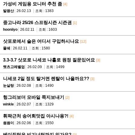
가성비 게임용 모니터 추천 좀
[4]
발왕산
26.02.13
조회 : 1383
중고나라 25/26 스프링시즌 시즌권
[1]
hooniiyo
26.02.11
조회 : 1603
삿포로에서 술은 어디서 구입하시나요
[12]
물쉐
26.02.11
조회 : 1580
3.3-3.7 삿포로 니세코 나홀로 원정 질문있어요
[3]
렛츠고레벨업
26.02.09
조회 : 1499
니세코 2일 정도 탈거면 렌탈이 나을까요??
[3]
눈살랑
26.02.08
조회 : 1490
헝그리보더 모바일 쪽지보내기
[2]
winkle
26.02.07
조회 : 1329
휘팍근처 송어회맛집 아시나용?!
[4]
씜씜이
26.02.06
조회 : 1550
베이직턴은 비기너턴까지 인가요?