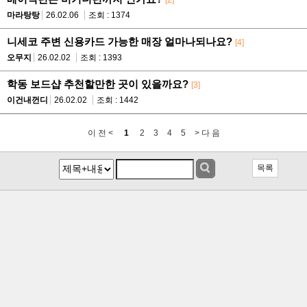
[2]
마라탕탕
26.02.06
조회 : 1374
니세코 주변 신용카드 가능한 매장 얼마나되나요?
[4]
오무지
26.02.02
조회 : 1393
학동 보드샵 추천할만한 곳이 있을까요?
[3]
이건내껀디
26.02.02
조회 : 1442
이 전 <
1
2
3
4
5
> 다 음
목록