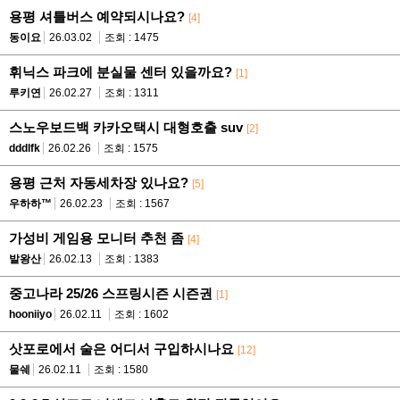
용평 셔틀버스 예약되시나요?
[4]
동이요
26.03.02
조회 : 1475
휘닉스 파크에 분실물 센터 있을까요?
[1]
루키연
26.02.27
조회 : 1311
스노우보드백 카카오택시 대형호출 suv
[2]
dddlfk
26.02.26
조회 : 1575
용평 근처 자동세차장 있나요?
[5]
우하하™
26.02.23
조회 : 1567
가성비 게임용 모니터 추천 좀
[4]
발왕산
26.02.13
조회 : 1383
중고나라 25/26 스프링시즌 시즌권
[1]
hooniiyo
26.02.11
조회 : 1602
삿포로에서 술은 어디서 구입하시나요
[12]
물쉐
26.02.11
조회 : 1580