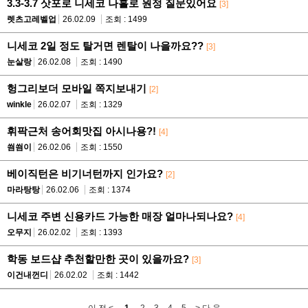
3.3-3.7 삿포로 니세코 나홀로 원정 질문있어요
[3]
렛츠고레벨업
26.02.09
조회 : 1499
니세코 2일 정도 탈거면 렌탈이 나을까요??
[3]
눈살랑
26.02.08
조회 : 1490
헝그리보더 모바일 쪽지보내기
[2]
winkle
26.02.07
조회 : 1329
휘팍근처 송어회맛집 아시나용?!
[4]
씜씜이
26.02.06
조회 : 1550
베이직턴은 비기너턴까지 인가요?
[2]
마라탕탕
26.02.06
조회 : 1374
니세코 주변 신용카드 가능한 매장 얼마나되나요?
[4]
오무지
26.02.02
조회 : 1393
학동 보드샵 추천할만한 곳이 있을까요?
[3]
이건내껀디
26.02.02
조회 : 1442
이 전 <
1
2
3
4
5
> 다 음