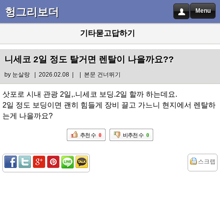
헝그리보더
Menu
기타묻고답하기
니세코 2일 정도 탈거면 렌탈이 나을까요??
by
눈살랑
| 2026.02.08 |
|
본문 건너뛰기
삿포로 시내 관광 2일,.니세코 보딩.2일 할까 하는데요.
2일 정도 보딩이면 괜히 힘들게 장비 끌고 가느니 현지에서 렌탈하
는게 나을까요?
추천 수
0
비추천 수
0
스크랩