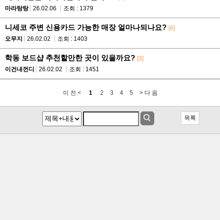
마라탕탕
26.02.06
조회 : 1379
니세코 주변 신용카드 가능한 매장 얼마나되나요?
[4]
오무지
26.02.02
조회 : 1403
학동 보드샵 추천할만한 곳이 있을까요?
[3]
이건내껀디
26.02.02
조회 : 1451
이 전 <
1
2
3
4
5
> 다 음
목록