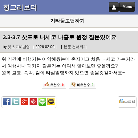
헝그리보더
Menu
기타묻고답하기
3.3-3.7 삿포로 니세코 나홀로 원정 질문있어요
by
렛츠고레벨업
| 2026.02.09 |
|
본문 건너뛰기
위 기간에 비행기는 예약해뒀는데 혼자이고 처음 니세코 가는거라
서 여행사나 패키지 같은거는 어디서 알아보면 좋을까요?
왕복 교통, 숙박, 같이 타실일행까지 있으면 좋을것같아서요~
추천 수
0
비추천 수
0
스크랩