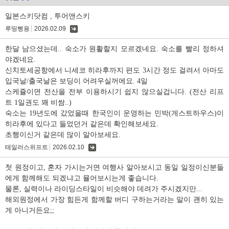
일본스키닷컴 , 투어앤스키
루띵삥용
2026.02.09
댓
글
한달 남으셨는데.. 숙소가 원활할지 모르겠네요. 숙소를 빨리 정하셔
야겠네요.
신치토세공항에서 니세코 히라후까지 편도 3시간 정도 걸려서 아마도
입국날/출국날은 보딩이 어려우실꺼에요. 4일
스케쥴이면 전산을 전부 이용하시기 쉽지 않으실겁니다. (전산 리프
트 1일권도 꽤 비쌈..)
숙소는 19년도에 갔었을때 한국인이 운영하는 민박(게스트하우스)이
히라후에 있다고 들었던거 같은데 확인해보세요.
초행이신거 같은데 많이 알아보세요.
테일러스위프트
2026.02.10
댓
글
첫 원정이고, 혼자 가시는거면 여행사 알아보시고 동일 일정이신분들
에게 함께해도 되겠냐고 뮬어보시는게 좋습니다.
물론, 실력이나 라이딩스타일이 비슷해야 데려가 주시겠지만...
해외원정에서 가장 힘든게 함께할 버디 구하는거라는 말이 괜히 있는
게 아니거든요;;