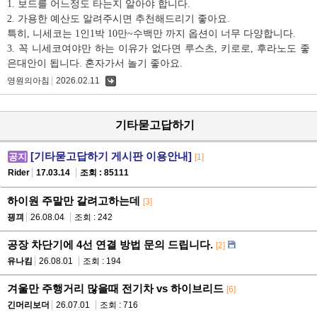
1. 보드를 어느정도 타는지 알아야 합니다.
2. 가용한 예산도 알려주시면 추천해드리기 좋아요.
특히, 니세코는 1인1박 10만~수백만 까지 옵션이 너무 다양합니다.
3. 꼭 니세코여야만 하는 이유가 없다면 루스츠, 키로로, 후라노도 좋
은대안이 됩니다. 혼자가서 놀기 좋아요.
영원의아침
2026.02.11
댓
글
기타묻고답하기
[기타묻고답하기 게시판 이용안내]
공지
[1]
Rider
17.03.14
조회 : 85111
하이원 주말만 갈려고하는데
[3]
끵끠
26.08.04
조회 : 242
공장 차단기에 4선 연결 방법 문의 드립니다.
[2]
유나킴
26.08.01
조회 : 194
겨울만 주행거리 많을때 전기차 vs 하이브리드
[6]
긴머리보더
26.07.01
조회 : 716