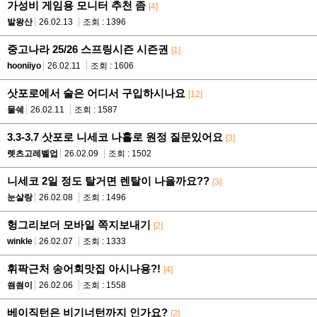
가성비 게임용 모니터 추천 좀
[4]
발왕산
26.02.13
조회 : 1396
중고나라 25/26 스프링시즌 시즌권
[1]
hooniiyo
26.02.11
조회 : 1606
삿포로에서 술은 어디서 구입하시나요
[12]
물쉐
26.02.11
조회 : 1587
3.3-3.7 삿포로 니세코 나홀로 원정 질문있어요
[3]
렛츠고레벨업
26.02.09
조회 : 1502
니세코 2일 정도 탈거면 렌탈이 나을까요??
[3]
눈살랑
26.02.08
조회 : 1496
헝그리보더 모바일 쪽지보내기
[2]
winkle
26.02.07
조회 : 1333
휘팍근처 송어회맛집 아시나용?!
[4]
씜씜이
26.02.06
조회 : 1558
베이직턴은 비기너턴까지 인가요?
[2]