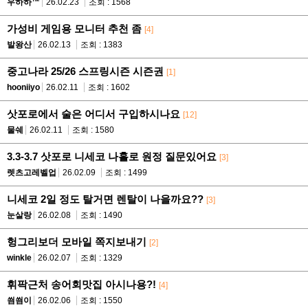
우하하™
26.02.23
조회 : 1568
가성비 게임용 모니터 추천 좀
[4]
발왕산
26.02.13
조회 : 1383
중고나라 25/26 스프링시즌 시즌권
[1]
hooniiyo
26.02.11
조회 : 1602
삿포로에서 술은 어디서 구입하시나요
[12]
물쉐
26.02.11
조회 : 1580
3.3-3.7 삿포로 니세코 나홀로 원정 질문있어요
[3]
렛츠고레벨업
26.02.09
조회 : 1499
니세코 2일 정도 탈거면 렌탈이 나을까요??
[3]
눈살랑
26.02.08
조회 : 1490
헝그리보더 모바일 쪽지보내기
[2]
winkle
26.02.07
조회 : 1329
휘팍근처 송어회맛집 아시나용?!
[4]
씜씜이
26.02.06
조회 : 1550