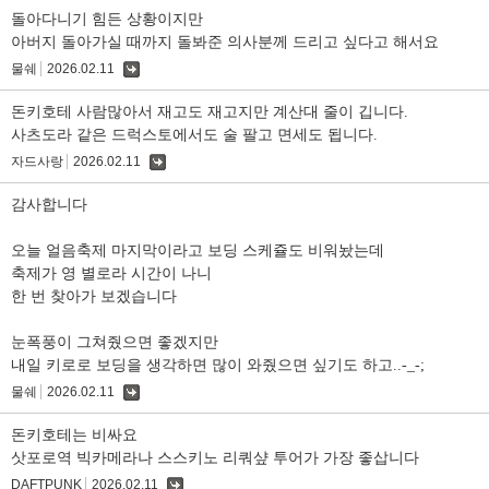
돌아다니기 힘든 상황이지만
아버지 돌아가실 때까지 돌봐준 의사분께 드리고 싶다고 해서요
물쉐
2026.02.11
댓
글
돈키호테 사람많아서 재고도 재고지만 계산대 줄이 깁니다.
사츠도라 같은 드럭스토에서도 술 팔고 면세도 됩니다.
자드사랑
2026.02.11
댓
글
감사합니다
오늘 얼음축제 마지막이라고 보딩 스케쥴도 비워놨는데
축제가 영 별로라 시간이 나니
한 번 찾아가 보겠습니다
눈폭풍이 그쳐줬으면 좋겠지만
내일 키로로 보딩을 생각하면 많이 와줬으면 싶기도 하고..-_-;
물쉐
2026.02.11
댓
글
돈키호테는 비싸요
삿포로역 빅카메라나 스스키노 리쿼샾 투어가 가장 좋삽니다
DAFTPUNK
2026.02.11