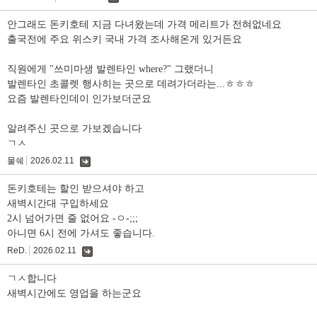
댓
글
안그래도 돈키호테 지금 다녀왔는데 가격 메리트가 전혀없네요
출국전에 주요 위스키 국내 가격 조사해온게 있거든요
직원에게 "쓰미마생 발렌타인 where?" 그랬더니
발렌타인 초콜렛 행사히는 곳으로 데려가더라는...ㅎㅎㅎ
요즘 발렌타인데이 인가보더군요
알려주신 곳으로 가보겠습니다
ㄱㅅ
물쉐
2026.02.11
댓
글
돈키호테는 할인 받으셔야 하고
새벽시간대 구입하세요
2시 넘어가면 줄 없어요 -ㅇ-;;;
아니면 6시 전에 가셔도 좋습니다.
ReD.
2026.02.11
댓
글
ㄱㅅ합니다
새벽시간에도 영업을 하는군요