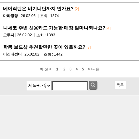
베이직턴은 비기너턴까지 인가요?
[2]
마라탕탕
26.02.06
조회 : 1374
니세코 주변 신용카드 가능한 매장 얼마나되나요?
[4]
오무지
26.02.02
조회 : 1393
학동 보드샵 추천할만한 곳이 있을까요?
[3]
이건내껀디
26.02.02
조회 : 1442
이 전 <
1
2
3
4
5
> 다 음
목록