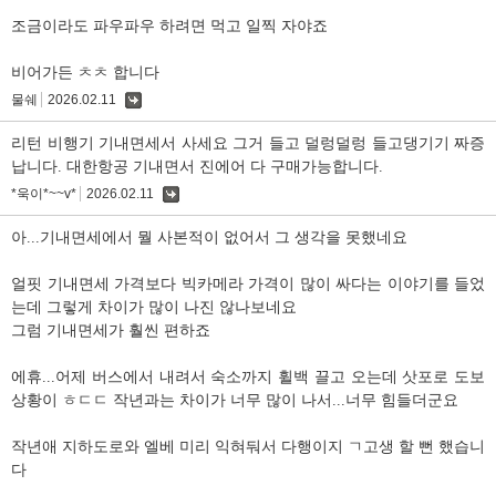
조금이라도 파우파우 하려면 먹고 일찍 자야죠
비어가든 ㅊㅊ 합니다
물쉐
2026.02.11
댓
글
리턴 비행기 기내면세서 사세요 그거 들고 덜렁덜렁 들고댕기기 짜증
납니다. 대한항공 기내면서 진에어 다 구매가능합니다.
*욱이*~~v*
2026.02.11
댓
글
아...기내면세에서 뭘 사본적이 없어서 그 생각을 못했네요
얼핏 기내면세 가격보다 빅카메라 가격이 많이 싸다는 이야기를 들었
는데 그렇게 차이가 많이 나진 않나보네요
그럼 기내면세가 훨씬 편하죠
에휴...어제 버스에서 내려서 숙소까지 휠백 끌고 오는데 삿포로 도보
상황이 ㅎㄷㄷ 작년과는 차이가 너무 많이 나서...너무 힘들더군요
작년애 지하도로와 엘베 미리 익혀둬서 다행이지 ㄱ고생 할 뻔 했습니
다