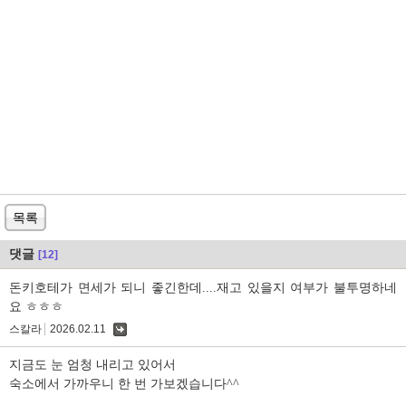
목록
댓글
[12]
돈키호테가 면세가 되니 좋긴한데....재고 있을지 여부가 불투명하네
요 ㅎㅎㅎ
스칼라
2026.02.11
댓
글
지금도 눈 엄청 내리고 있어서
숙소에서 가까우니 한 번 가보겠습니다^^