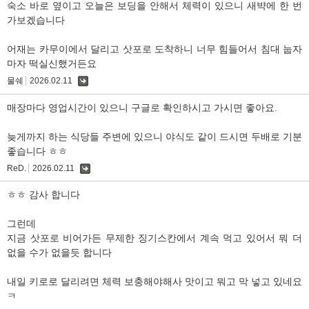
숙소 바로 옆이고 오늘은 보딩을 안해서 체력이 있으니 새뱍에 한 번
가보겠습니다
어재는 카무이에서 달리고 삿포로 도착하니 너무 힘들어서 침대 눕자
마자 떡실신했거든요
물쉐
2026.02.11
댓
글
매장마다 영업시간이 있으니 구글로 확인하시고 가시면 좋아요.
늦게까지 하는 식당들 주변에 있으니 야식도 같이 드시면 두배로 기분
좋습니다 ㅎㅎ
ReD.
2026.02.11
댓
글
ㅎㅎ 감사 합니다
그런데
지금 삿포로 비어가든 무제한 징기스칸에서 계속 먹고 있어서 뭐 더
없을 수가 없을듯 합니다
내일 키로로 달리려면 체력 보충해야해사 맛이고 뭐고 막 넣고 있네요
ㅋ