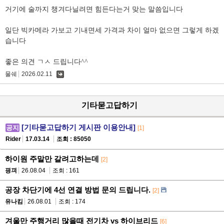
거기에 술까지 챙겨다닐려면 힘든다는거 맞는 말씀입니다
일단 빅카메라 가보고 기내면세 가격과 차이 얼마 없으면 그렇게 하겠
습니다
좋은 의견 ㄱㅅ 드립니다^^
물쉐
2026.02.11
댓
글
기타묻고답하기
[기타묻고답하기 게시판 이용안내]
공지
[1]
Rider
17.03.14
조회 : 85050
하이원 주말만 갈려고하는데
[2]
끵끠
26.08.04
조회 : 161
공장 차단기에 4선 연결 방법 문의 드립니다.
[2]
유나킴
26.08.01
조회 : 174
겨울만 주행거리 많을때 전기차 vs 하이브리드
[6]