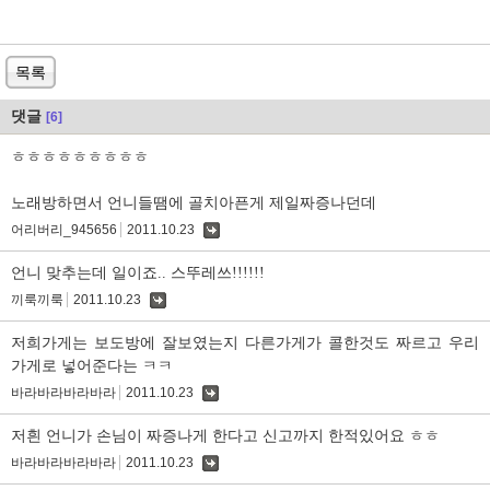
목록
댓글
[6]
ㅎㅎㅎㅎㅎㅎㅎㅎㅎ
노래방하면서 언니들땜에 골치아픈게 제일짜증나던데
어리버리_945656
2011.10.23
댓
글
언니 맞추는데 일이죠.. 스뚜레쓰!!!!!!
끼룩끼룩
2011.10.23
댓
글
저희가게는 보도방에 잘보였는지 다른가게가 콜한것도 짜르고 우리
가게로 넣어준다는 ㅋㅋ
바라바라바라바라
2011.10.23
댓
글
저흰 언니가 손님이 짜증나게 한다고 신고까지 한적있어요 ㅎㅎ
바라바라바라바라
2011.10.23
댓