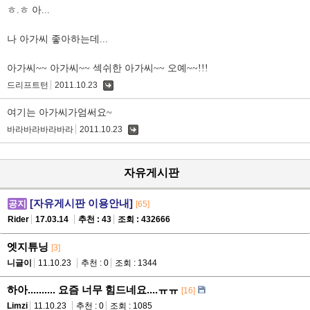
글
ㅎ.ㅎ 아...
나 아가씨 좋아하는데...
아가씨~~ 아가씨~~ 섹쉬한 아가씨~~ 오예~~!!!
드리프트턴
2011.10.23
댓
글
여기는 아가씨가엄써요~
바라바라바라바라
2011.10.23
댓
글
자유게시판
[자유게시판 이용안내]
공지
[65]
Rider
17.03.14
추천 : 43
조회 : 432666
엣지튜닝
[3]
니글이
11.10.23
추천 : 0
조회 : 1344
하아.......... 요즘 너무 힘드네요....ㅠㅠ
[16]
Limzi
11.10.23
추천 : 0
조회 : 1085