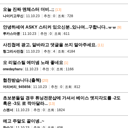
오늘 진짜 맨체스터 더비..;;
[13]
나이키고무신
11.10.23
추천 : 0
조회 : 728
안녕하세여 ASKY 스티커 있으신분..있나여...구합니다..ㅠㅠ
[9]
루카스마쿵
11.10.23
추천 : 0
조회 : 611
사진첩에 광고, 알바라고 댓글을 쓰지 말아주세요.
[11]
헝그리사진첩
11.10.23
추천 : 4
조회 : 4184
오 리얼스틸 에미넴 노래 좋네요
[1]
onedayharu
11.10.23
추천 : 0
조회 : 1166
협찬받습니다.(출첵)
[20]
어리버리_945656
11.10.23
추천 : 0
조회 : 812
초보분들일 경우 튜닝전문샵에 가셔서 베이스 엣지각도를 -2도
혹은 -3도 로 깍아달라...
[13]
스팬서
11.10.23
추천 : 0
조회 : 1824
에고 주말도 끝이넹..~
찬수기
11.10.23
추천 : 0
조회 : 408