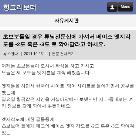
헝그리보더
Menu
자유게시판
초보분들일 경우 튜닝전문샵에 가셔서 베이스 엣지각
도를 -2도 혹은 -3도 로 깍아달라고 하세요.
by
스팬서
| 2011.10.23 |
|
본문 건너뛰기
어제는 초보분들이 오셔서 왁싱을 하고 가시고
오늘은 제 보드들 엣지튠을 계속 해봤습니다.
엣지튠을 하면서 한국어 사이트, 영어 사이트를 들어가면서 공부를
했는데
일요일 황금같은 시간을 거실바닥에서 보냈지만 저 나름대로는 여
러 정보를 갖게 되어서 뿌듯하네요.
엣지각도에 대한 글들중에
초보보더 들에게 데크의 베이스 엣지 각도를 -2도 혹은 -3도 깍여져
있는