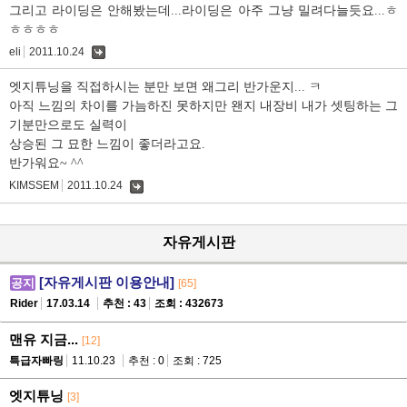
그리고 라이딩은 안해봤는데...라이딩은 아주 그냥 밀려다늘듯요...ㅎ
ㅎㅎㅎㅎ
eli
2011.10.24
댓
글
엣지튜닝을 직접하시는 분만 보면 왜그리 반가운지... ㅋ
아직 느낌의 차이를 가늠하진 못하지만 왠지 내장비 내가 셋팅하는 그
기분만으로도 실력이
상승된 그 묘한 느낌이 좋더라고요.
반가워요~ ^^
KIMSSEM
2011.10.24
댓
글
자유게시판
[자유게시판 이용안내]
공지
[65]
Rider
17.03.14
추천 : 43
조회 : 432673
맨유 지금...
[12]
특급자빠링
11.10.23
추천 : 0
조회 : 725
엣지튜닝
[3]