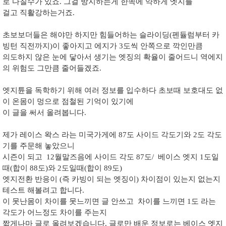
로 다칠수가 있죠. 그걸 방지하는게 한쪽에 약하게 엣지를
걸고 직활강하는거죠.
초보보더들은 해야만 하지만 힘들어하는 슬라이딩(펜듈럼부터 카
빙턴 직전까지)이 좋아지고 에지가 3도씩 안쪽으로 깍인만큼
의도하지 않은 눈에 닿아서 생기는 엣징의 확율이 줄어드니 역에지
의 위험도 그만큼 줄어들겠죠.
엣지튠을 독학하기 위해 여러 정보를 입수하다 초보때 보호대도 없
이 온몸이 멍으로 점철된 기억이 있기에
이 글을 써서 올려봅니다.
제가 레이스 왁스 라는 미국가게에 87도 사이드 각도기와 2도 각도
기를 주문해 놓았으니
시즌이 되고 12월말즈음에 사이드 각도 87도/ 베이스 엣지 1도일
때(합이 88도)와 2도일때(합이 89도)
엣지전환 반응이 (즉 카빙이 되는 엣징이) 차이점이 있는지 없는지
테스트 해볼려고 합니다.
이 못난몸이 차이를 못느끼면 글 안쓰고 차이를 느끼면 1도 라는
각도가 어느정도 차이를 주는지
짧게나마 글로 올려보겠습니다. 글로만 배운 정보로는 베이스 엣지