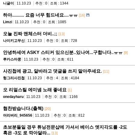
니글이
11.10.23
추천 : 0
조회 : 1344
하아.......... 요즘 너무 힘드네요....ㅠㅠ
[16]
Limzi
11.10.23
추천 : 0
조회 : 1085
오늘 진짜 맨체스터 더비..;;
[13]
나이키고무신
11.10.23
추천 : 0
조회 : 728
안녕하세여 ASKY 스티커 있으신분..있나여...구합니다..ㅠㅠ
[9]
루카스마쿵
11.10.23
추천 : 0
조회 : 611
사진첩에 광고, 알바라고 댓글을 쓰지 말아주세요.
[11]
헝그리사진첩
11.10.23
추천 : 4
조회 : 4184
오 리얼스틸 에미넴 노래 좋네요
[1]
onedayharu
11.10.23
추천 : 0
조회 : 1166
협찬받습니다.(출첵)
[20]
어리버리_945656
11.10.23
추천 : 0
조회 : 812
초보분들일 경우 튜닝전문샵에 가셔서 베이스 엣지각도를 -2도
혹은 -3도 로 깍아달라...
[13]