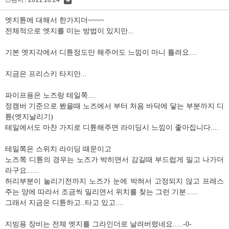
댓
글
엣지튠에 대해서 한가지더~~~~
전체적으로 엣지를 미는 방법이 있지만...
기본 엣지각에서 디튠정도만 해주어도 느낌이 마니 틀려요....
지금은 프리스키 타지만...
파이프용은 노즈랑 테일쪽....
정캠버 기준으로 봤을때 노즈에서 부터 처음 바닥에 닿는 부분까지 디
튠(엣지날리기)
테일에서도 마찬 가지로 디튠해주면 라이딩시 느낌이 좋아집니다....
테일쪽은 스위치 라이딩 때문이고
노즈쪽 디튠의 경우는 노즈가 박히면서 감길때 부드럽게 밀고 나가더
라구요......
허리부분이 눌리기전까지 노즈가 눈에 박혀서 고정되지 않고 프레스
주는 양에 따라서 조금씩 밀리면서 위치를 찾는 그런 기분......
그래서 지금은 디튠하고..타고 있고....
지빙용 장비는 전체 엣지를 그라인더로 날려버렸네요.....-0-