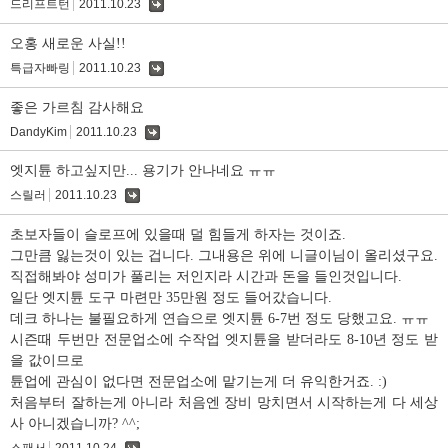
드리프트턴
2011.10.23
댓
글
오홍 새로운 사실!!
특급자빠링
2011.10.23
댓
글
좋은 가르침 감사해요
DandyKim
2011.10.23
댓
글
엣지튠 하고싶지만... 용기가 안나네요 ㅠㅠ
스릴러
2011.10.23
댓
글
초보자들이 슬로프에 있을때 덜 힘들게 하자는 것이죠.
그만큼 잃는것이 있는 겁니다. 그내용은 위에 니글이님이 올리셨구요.
직접해봐야 성미가 풀리는 저인지라 시간과 돈을 들인것입니다.
일단 엣지튠 도구 마련만 35만원 정도 들어갔습니다.
데크 하나는 불필요하게 연습으로 엣지튠 6-7번 정도 당했고요. ㅠㅠ
시즌때 두번만 전문업소에 수작업 엣지튠을 받더라도 8-10년 정도 받
을 값이므로
튠업에 관심이 없다면 전문업소에 맡기는게 더 유익한거죠. :)
처음부터 잘하는게 아니라 처음엔 장비 망치면서 시작하는게 다 세상
사 아니겠습니까? ^^;
스팬서
2011.10.24