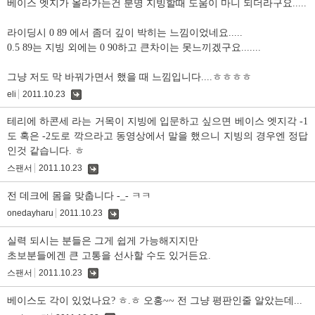
베이스 엣지가 올라가는건 분명 지빙할때 도움이 마니 되더라구요.....
라이딩시 0 89 에서 좀더 깊이 박히는 느낌이었네요.....
0.5 89는 지빙 외에는 0 90하고 큰차이는 못느끼겠구요.......
그냥 저도 막 바꿔가면서 했을 때 느낌입니다....ㅎㅎㅎㅎ
eli
2011.10.23
댓
글
테리에 하콘세 라는 거목이 지빙에 입문하고 싶으면 베이스 엣지각 -1
도 혹은 -2도로 깍으라고 동영상에서 말을 했으니 지빙의 경우엔 정답
인것 같습니다. ㅎ
스팬서
2011.10.23
댓
글
전 데크에 몸을 맞춥니다 -_- ㅋㅋ
onedayharu
2011.10.23
댓
글
실력 되시는 분들은 그게 쉽게 가능해지지만
초보분들에겐 큰 고통을 선사할 수도 있거든요.
스팬서
2011.10.23
댓
글
베이스도 각이 있었나요? ㅎ.ㅎ 오홍~~ 전 그냥 평판인줄 알았는데...