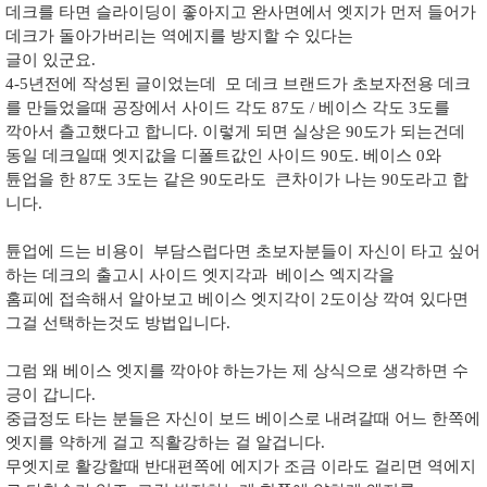
데크를 타면 슬라이딩이 좋아지고 완사면에서 엣지가 먼저 들어가
데크가 돌아가버리는 역에지를 방지할 수 있다는
글이 있군요.
4-5년전에 작성된 글이었는데 모 데크 브랜드가 초보자전용 데크
를 만들었을때 공장에서 사이드 각도 87도 / 베이스 각도 3도를
깍아서 츨고했다고 합니다. 이렇게 되면 실상은 90도가 되는건데
동일 데크일때 엣지값을 디폴트값인 사이드 90도. 베이스 0와
튠업을 한 87도 3도는 같은 90도라도 큰차이가 나는 90도라고 합
니다.
튠업에 드는 비용이 부담스럽다면 초보자분들이 자신이 타고 싶어
하는 데크의 출고시 사이드 엣지각과 베이스 엑지각을
홈피에 접속해서 알아보고 베이스 엣지각이 2도이상 깍여 있다면
그걸 선택하는것도 방법입니다.
그럼 왜 베이스 엣지를 깍아야 하는가는 제 상식으로 생각하면 수
긍이 갑니다.
중급정도 타는 분들은 자신이 보드 베이스로 내려갈때 어느 한쪽에
엣지를 약하게 걸고 직활강하는 걸 알겁니다.
무엣지로 활강할때 반대편쪽에 에지가 조금 이라도 걸리면 역에지