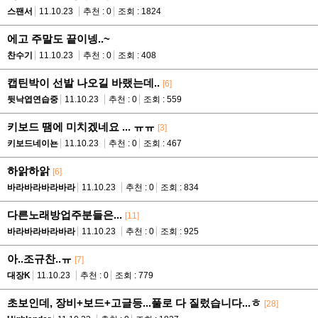
스팬서
11.10.23
추천 : 0
조회 : 1824
에고 주말도 끝이넹..~
찬수기
11.10.23
추천 : 0
조회 : 408
캡틴박이 선발 나오길 바랬는데..
[6]
뒷낙엽연습중
11.10.23
추천 : 0
조회 : 559
키보드 땜에 미치겠네요 ... ㅠㅠ
[3]
키보드네이뇬
11.10.23
추천 : 0
조회 : 467
하앍하앍
[6]
바라바라바라바라
11.10.23
추천 : 0
조회 : 834
다른노래방업주분들은...
[11]
바라바라바라바라
11.10.23
추천 : 0
조회 : 925
아..조규찬..ㅠ
[7]
대장K
11.10.23
추천 : 0
조회 : 779
초보인데, 장비+보드+고글등...풀로 다 질렀습니다...ㅎ
[28]