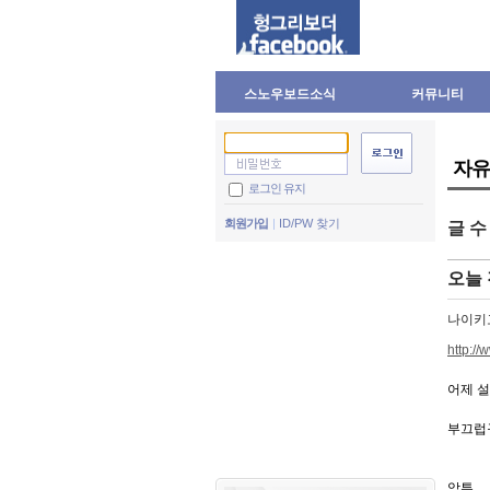
스노우보드소식
커뮤니티
자유
로그인 유지
회원가입
ID/PW 찾기
글 
오늘 
나이키
http:/
어제 설
부끄럽구
암튼..