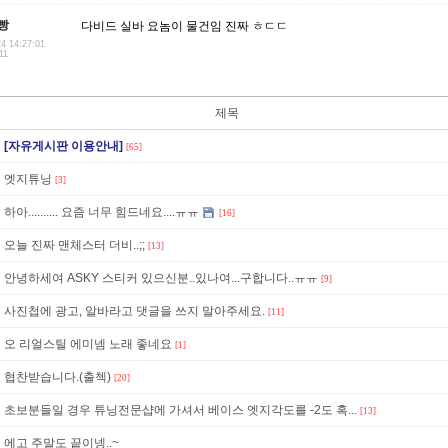
빵
다비드 실바 요놈이 물건임 진짜 ㅎㄷㄷ
24 14:27:01
11
제목
[자유게시판 이용안내]
[65]
엣지튜닝
[3]
하아.......... 요즘 너무 힘드네요....ㅠㅠ
[16]
오늘 진짜 맨체스터 더비..;;
[13]
안녕하세여 ASKY 스티커 있으신분..있나여...구합니다..ㅠㅠ
[9]
사진첩에 광고, 알바라고 댓글을 쓰지 말아주세요.
[11]
오 리얼스틸 에미넴 노래 좋네요
[1]
협찬받습니다.(출첵)
[20]
초보분들일 경우 튜닝전문샵에 가셔서 베이스 엣지각도를 -2도 혹...
[13]
에고 주말도 끝이넹..~