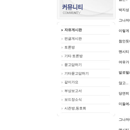
박지성 
그나저
자유게시판
이렇게
펀글게시판
첨인듯하
토론방
맨시티 
기타 토론방
여유가 
묻고답하기
발로텔
기타묻고답하기
같이가요
않고...
부상보고서
당연히 
보드장소식
미들에서
시즌방,동호회
그나저