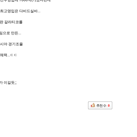
선수영입에 7000억(?)썼다던데
최고영입은 다비드실바...
L판 갈라티코를
으로 만든...
 시야 경기조율
체력...ㄷㄷ
 이길듯;;
추천 수
0