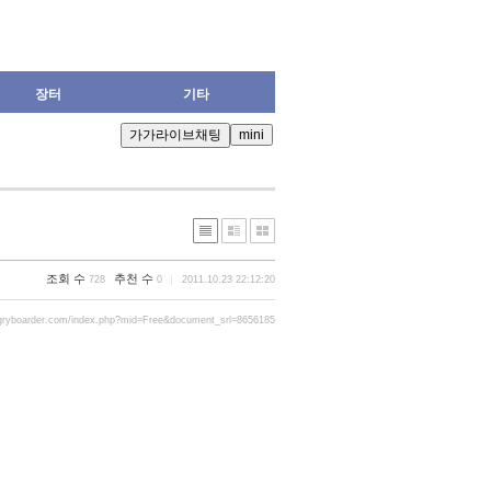
장터
기타
조회 수
추천 수
728
0
2011.10.23 22:12:20
gryboarder.com/index.php?mid=Free&document_srl=8656185