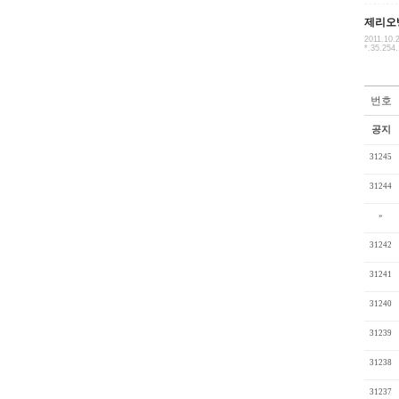
제리오
2011.10.
*.35.254.
번호
공지
31245
31244
»
31242
31241
31240
31239
31238
31237