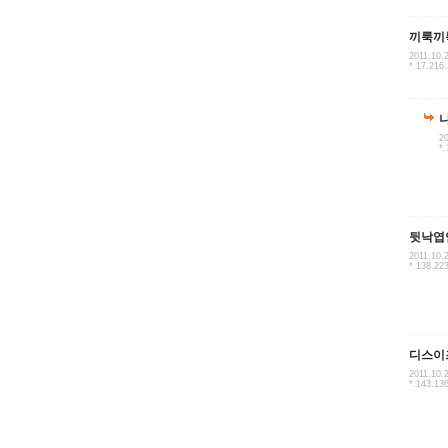
끼룩끼
2011.10.
*.17.216
20
*.
뒷낙엽
2011.10.
*.138.22
디스이
2011.10.
*.143.13