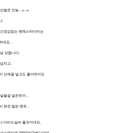
선발은 안뇽...ㅠ.ㅠ
나
 긴장감없는 맨체스터더비는
네요...
넘 강합니다..
넘치고..
리 선제골 넣고도 좋아하지도
넣을걸 넣은듯이...
 완전 밀린 맨유...
나 다비드실바 물건이네요..