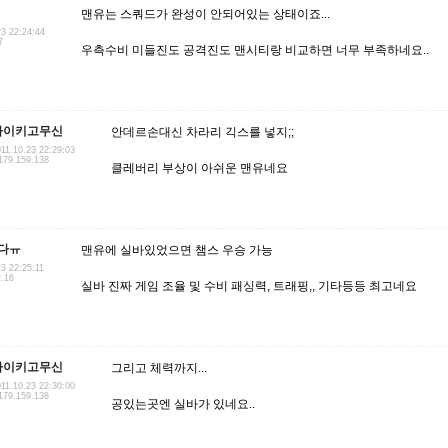
맨유는 스쿼드가 완성이 안되어있는 상태이죠...
23 22:24:44
7
우측수비 미들진도 공격진도 맨시티랑 비교하면 너무 부족하네요..
나이키고무신
안데르손대신 차라리 긱스를 넣지;;
11.10.23 22:29:03
179.159.138
클레버리 부상이 아쉬운 맨유네요
다ㅠ
맨유에 실바있었으면 챔스 우승 가능
23 22:25:11
2.16
실바 진짜 게임 조율 및 수비 패싱력, 트래핑,, 기타등등 최고네요
나이키고무신
그리고 체력까지...
11.10.23 22:30:00
179.159.138
공있는곳엔 실바가 있네요..