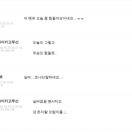
아 맨유 오늘 좀 힘들어보이네요....ㅠㅠ
23 22:20:15
2.16
나이키고무신
오늘도 그렇고
11.10.23 22:27:43
179.159.138
우승도 힘들듯..
르
실바....조나단잘하네요.....
23 22:23:55
0.8
나이키고무신
실바없음 맨시티도
11.10.23 22:28:18
179.159.138
걍 돈지랄 오랍지졸..;;