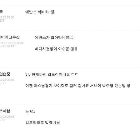
룩
에반스 퇴to the장
23 22:35:00
.238
나이키고무신
에반스가 말아먹네요..;;
11.10.23 22:37:09
179.159.138
비디치결장이 아쉬운 맨유
연습중
3:0 현재까진 압도적이네요 ㄷㄷ
23 23:00:06
3.101
이젠 아스날경기 보여줘도 될거 같네요 서브에 박주영 있는뎅 힝
즈세븐
는 6:1
23 23:29:58
6.72
압도적으로 발렸네용