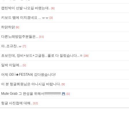
캡틴박이 선발 나오길 바랬는데..
[6]
키보드 땜에 미치겠네요 ... ㅠㅠ
[3]
하앍하앍
[6]
다른노래방업주분들은...
[11]
아..조규찬..ㅠ
[7]
초보인데, 장비+보드+고글등...풀로 다 질렀습니다...ㅎ
[28]
일박 이일에...
[5]
어제 i30 i★FESTA에 갔다왔습니다!
이 분 헝글회원님은 아니시길 바랍니다.
[9]
Mute Grab 그 완성을 위해서!!!!!!!!!!!!!!!!!!!
[5]
헝글 사진첩에 대해..
[12]