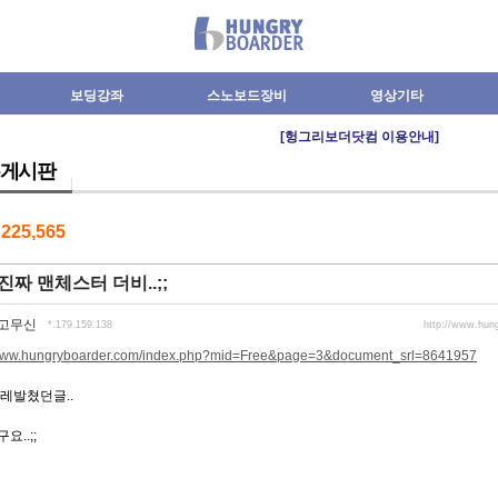
보딩강좌
스노보드장비
영상기타
[헝그리보더닷컴 이용안내]
게시판
수
225,565
진짜 맨체스터 더비..;;
고무신
*.179.159.138
http://www.hun
/www.hungryboarder.com/index.php?mid=Free&page=3&document_srl=8641957
레발쳤던글..
요..;;