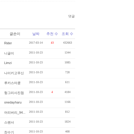
댓글
글쓴이
날짜
추천 수
조회 수
Rider
2017-03-14
43
432663
2011-10-23
1344
니글이
Limzi
2011-10-23
1085
2011-10-23
728
나이키고무신
2011-10-23
611
루카스마쿵
2011-10-23
4
4184
헝그리사진첩
onedayharu
2011-10-23
1166
2011-10-23
812
어리버리_94...
2011-10-23
1824
스팬서
2011-10-23
408
찬수기