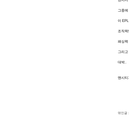
맨시티 
그중에 
이 EP
조직력팀
패싱력
그리고 
대박..
맨시티가
엮인글 :