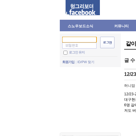
스노우보드소식
커뮤니티
같이
로그인 유지
글 
회원가입
ID/PW 찾기
12/
허니맘
12/23
대구현
6명 갈
저도 