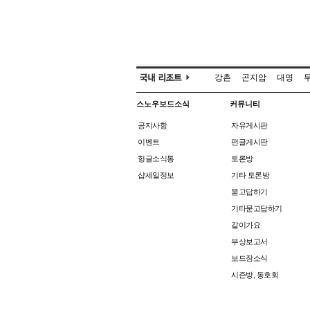
강촌
곤지암
대명
스노우보드소식
커뮤니티
공지사항
자유게시판
이벤트
펀글게시판
헝글소식통
토론방
샵세일정보
기타 토론방
묻고답하기
기타묻고답하기
같이가요
부상보고서
보드장소식
시즌방, 동호회