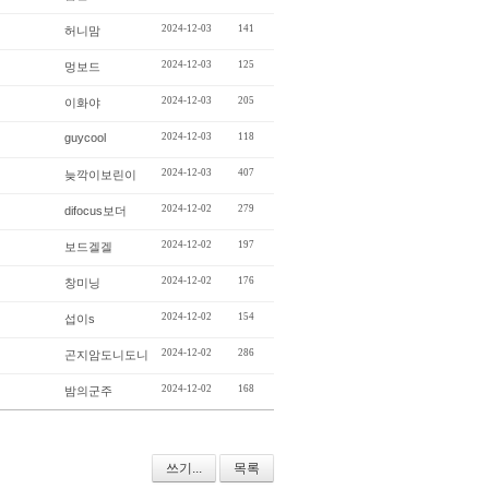
2024-12-03
141
허니맘
2024-12-03
125
멍보드
2024-12-03
205
이화야
guycool
2024-12-03
118
2024-12-03
407
늦깍이보린이
2024-12-02
279
difocus보더
2024-12-02
197
보드겔겔
2024-12-02
176
창미닝
2024-12-02
154
섭이s
2024-12-02
286
곤지암도니도니
2024-12-02
168
밤의군주
쓰기...
목록