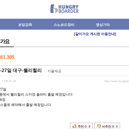
보딩강좌
스노보드장비
영상기타
[같이가요 게시판 이용안내]
가요
수
61,305
23-27일 대구-웰리힐리
카풀제공
*.235.67.26
http://www.hungryb
-27일
풍에서 웰리힐리 스키장 쏠라티 출발 예정입니다
예정
버스콜로 예약해서 출발 예정입니다
추천 수
0
비추천 수
0