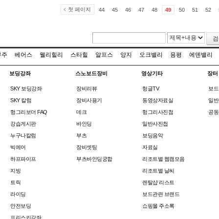
첫 페이지
44
45
46
47
48
49
50
51
52
검
무주
베어스
웰리힐리
스타힐
알프스
양지
오크밸리
용평
에덴밸리
보딩강좌
스노보드장비
영상기타
장터
SKY 보딩강좌
장비리뷰
헝글TV
보드
SKY 칼럼
장비사용기
동영상자료실
일반
헝그리보더 FAQ
데크
헝그리사진첩
공동
강습게시판
바인딩
일반사진첩
누구나칼럼
부츠
보딩음악
빅에어
장비셋팅
자료실
하프파이프
부츠바인딩궁합
리조트별 웹캠모음
지빙
리조트별 날씨
트릭
렌탈샵 리스트
라이딩
보드관련 브랜드
안전보딩
쇼핑몰 주소록
프리스키강좌