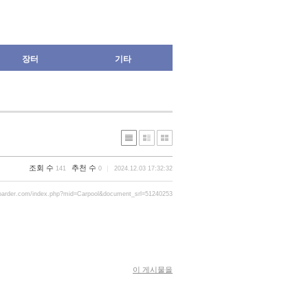
장터
기타
조회 수
추천 수
141
0
2024.12.03 17:32:32
oarder.com/index.php?mid=Carpool&document_srl=51240253
이 게시물을