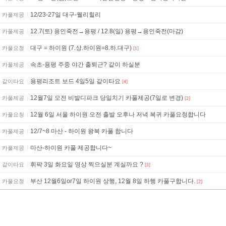
12/23-27일 대구-웰리힐리
카풀제공
12.7(토) 용인죽전→용평 / 12.8(일) 용평→용인죽전(마감)
카풀제공
대구 = 하이원 (7.상.하이원=8.하.대구)
카풀요청
[1]
속초-용평 주중 야간 출퇴근? 같이 하실분
카풀제공
용평리조트 보드 4일5일 같이타요
같이타요
[4]
12월7일 오전 비발디파크 당일치기 카풀제공(7일로 변경)
카풀제공
[2]
12월 6일 서울 하이원 오전 출발 오후나 저녁 복귀 카풀요청합니다
카풀요청
12/7~8 마산 - 하이원 왕복 카풀 합니다
카풀제공
마산-하이원 카풀 제공합니다~
카풀제공
휘팍 3일 화요일 영상 찍으실분 계실까요 ?
같이타요
[3]
부산 12월6일or7일 하이원 상행, 12월 8일 하행 카풀구합니다.
카풀요청
[2]