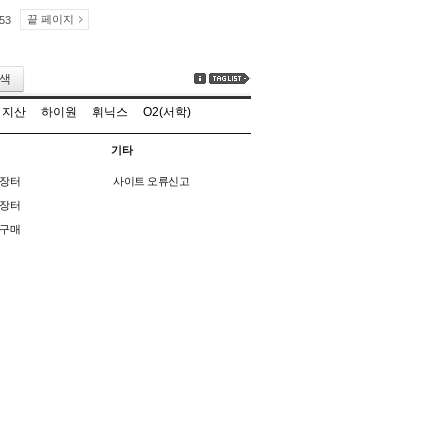
끝 페이지
53
색
지산
하이원
휘닉스
O2(서학)
기타
장터
사이트 오류신고
장터
구매