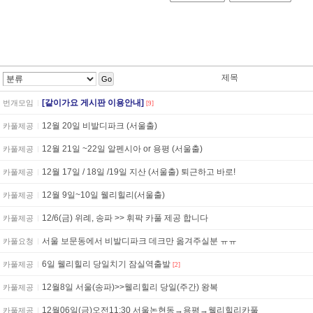
제목
Go
[같이가요 게시판 이용안내]
번개모임
[9]
12월 20일 비발디파크 (서울출)
카풀제공
12월 21일 ~22일 알펜시아 or 용평 (서울출)
카풀제공
12월 17일 / 18일 /19일 지산 (서울출) 퇴근하고 바로!
카풀제공
12월 9일~10일 웰리힐리(서울출)
카풀제공
12/6(금) 위례, 송파 >> 휘팍 카풀 제공 합니다
카풀제공
서울 보문동에서 비발디파크 데크만 옮겨주실분 ㅠㅠ
카풀요청
6일 웰리힐리 당일치기 잠실역출발
카풀제공
[2]
12월8일 서울(송파)>>웰리힐리 당일(주간) 왕복
카풀제공
12월06일(금)오전11:30 서울논현동→용평→웰리힐리카풀
카풀제공