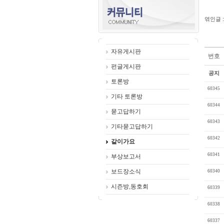
엮인글 :
자유게시판
번호
펀글게시판
공지
토론방
60345
기타 토론방
60344
묻고답하기
60343
기타묻고답하기
60342
같이가요
60341
부상보고서
보드장소식
60340
시즌방,동호회
60339
60338
60337