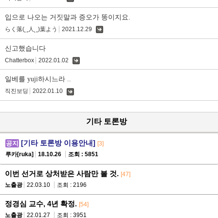
댓
글
입으로 나오는 거짓말과 증오가 똥이지요.
らく落(˛¸人˛¸)葉よう
2021.12.29
댓
글
신고했습니다
Chatterbox
2022.01.02
댓
글
일베를 yuji하시느라 ..
직진보딩
2022.01.10
댓
글
기타 토론방
[기타 토론방 이용안내]
공지
[3]
루카[ruka]
18.10.26
조회 : 5851
이번 선거로 상처받은 사람만 볼 것.
[47]
노출광
22.03.10
조회 : 2196
정경심 교수, 4년 확정.
[54]
노출광
22.01.27
조회 : 3951