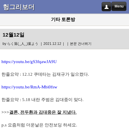
헝그리보더
Menu
기타 토론방
12월12일
by
らく落(˛¸人˛¸)葉よう
| 2021.12.12 |
|
본문 건너뛰기
https://youtu.be/gS3fqawJA9U
한줄요약 : 12.12 쿠데타는 김재규가 일으켰다.
https://youtu.be/RmA-Mbi0fsw
한줄요약 : 5.18 내란 주범은 김대중이 맞다.
>>>
결론, 전두환과 김대중은 잘 지냈다.
p.s 요즘처럼 더운날은 안전보딩 하세요.