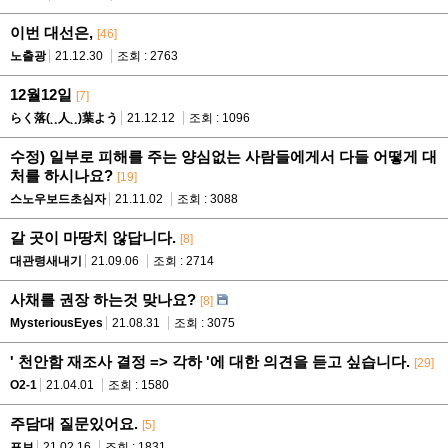
이번 대선은,
[46]
노출광
21.12.30
조회 : 2763
12월12일
[7]
らく落(˛¸人˛¸)葉よう
21.12.12
조회 : 1096
수정) 일부로 피해를 주는 양심없는 사람들에게서 다들 어떻게 대
처를 하시나요?
[19]
스노우보드초심자
21.11.02
조회 : 3088
갈 곳이 마땅치 않답니다.
[8]
대관령새내기
21.09.06
조회 : 2714
사채를 권장 하는것 맞나요?
[8]
MysteriousEyes
21.08.31
조회 : 3075
' 천안함 재조사 결정 => 각하 '에 대한 의견을 듣고 싶습니다.
[29]
O2-1
21.04.01
조회 : 1580
주담대 질문있어요.
[5]
포보
21.02.16
조회 : 1831