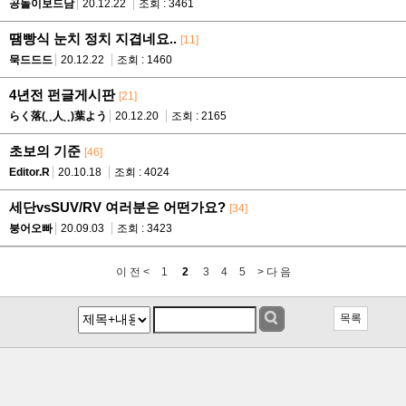
공돌이보드남
20.12.22
조회 : 3461
땜빵식 눈치 정치 지겹네요..
[11]
묵드드드
20.12.22
조회 : 1460
4년전 펀글게시판
[21]
らく落(˛¸人˛¸)葉よう
20.12.20
조회 : 2165
초보의 기준
[46]
Editor.R
20.10.18
조회 : 4024
세단vsSUV/RV 여러분은 어떤가요?
[34]
붕어오빠
20.09.03
조회 : 3423
이 전 <
1
2
3
4
5
> 다 음
목록