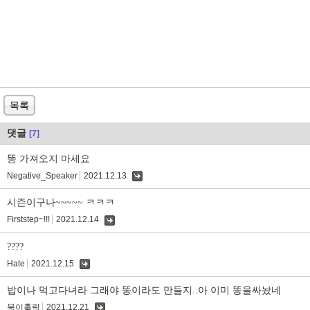
목록
댓글
[7]
똥 가져오지 마세요
Negative_Speaker
2021.12.13
댓
글
시즌이구나~~~~~ ㅋㅋㅋ
Firststep~!!!
2021.12.14
댓
글
????
Hate
2021.12.15
댓
글
밥이나 먹고다녀라 그래야 똥이라도 만들지..아 이미 똥을싸놨네
묵이홀릭
2021.12.21