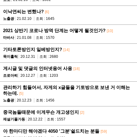
이낙연씨는 변했나?
[6]
노출광
21.02.10
조회 : 1645
2021 상반기 코로나 방역 단계는 어떻게 될것인가?
[10]
마바사
21.01.08
조회 : 1570
기타토론방인지 일베방인지?
[14]
묵이홀릭
20.12.31
조회 : 2680
게시글 및 댓글의 인터넷용어 사용
[18]
조로아찌
20.12.27
조회 : 1203
관리하기 힘들어서, 자게의 x글들을 기토방으로 보낸 거 이해는
하는데.
[5]
노출광
20.12.23
조회 : 1456
중국놈들때문에 이게무슨 개고생인지
[2]
제설기풀가동
20.12.22
조회 : 1557
아 한마디만 해야겠다 4050 '그분'쉴드치는 분들
[59]