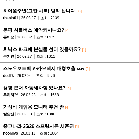
하이원주변(고한,사북) 빌라 삽니다.
[8]
thsals01
26.03.17
조회 : 2139
용평 셔틀버스 예약되시나요?
[4]
동이요
26.03.02
조회 : 1475
휘닉스 파크에 분실물 센터 있을까요?
[1]
루키연
26.02.27
조회 : 1311
스노우보드백 카카오택시 대형호출 suv
[2]
dddlfk
26.02.26
조회 : 1576
용평 근처 자동세차장 있나요?
[5]
우하하™
26.02.23
조회 : 1568
가성비 게임용 모니터 추천 좀
[4]
발왕산
26.02.13
조회 : 1386
중고나라 25/26 스프링시즌 시즌권
[1]
hooniiyo
26.02.11
조회 : 1604