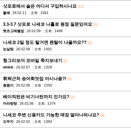
삿포로에서 술은 어디서 구입하시나요
[12]
물쉐
26.02.11
조회 : 1581
3.3-3.7 삿포로 니세코 나홀로 원정 질문있어요
[3]
렛츠고레벨업
26.02.09
조회 : 1499
니세코 2일 정도 탈거면 렌탈이 나을까요??
[3]
눈살랑
26.02.08
조회 : 1491
헝그리보더 모바일 쪽지보내기
[2]
winkle
26.02.07
조회 : 1329
휘팍근처 송어회맛집 아시나용?!
[4]
씜씜이
26.02.06
조회 : 1550
베이직턴은 비기너턴까지 인가요?
[2]
마라탕탕
26.02.06
조회 : 1374
니세코 주변 신용카드 가능한 매장 얼마나되나요?
[4]
오무지
26.02.02
조회 : 1394