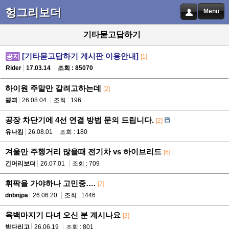
헝그리보더
Menu
기타묻고답하기
[기타묻고답하기 게시판 이용안내]
공지
[1]
Rider
17.03.14
조회 : 85070
하이원 주말만 갈려고하는데
[2]
끵끠
26.08.04
조회 : 196
공장 차단기에 4선 연결 방법 문의 드립니다.
[2]
유나킴
26.08.01
조회 : 180
겨울만 주행거리 많을때 전기차 vs 하이브리드
[6]
긴머리보더
26.07.01
조회 : 709
휘팍을 가야하나 고민중….
[7]
dnbnjpa
26.06.20
조회 : 1446
육백마지기 다녀 오신 분 계시나요
[3]
박다리고
26.06.19
조회 : 801