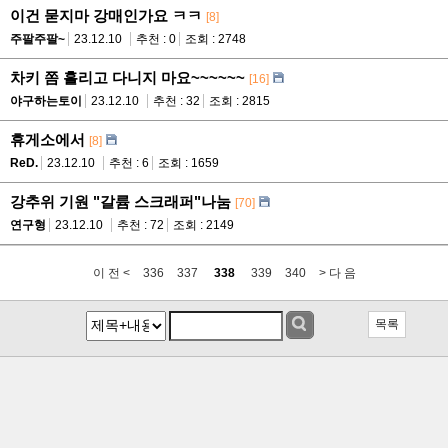
이건 묻지마 강매인가요 ㅋㅋ
[8]
주팔주팔~
23.12.10
추천 : 0
조회 : 2748
차키 쫌 흘리고 다니지 마요~~~~~~
[16]
야구하는토이
23.12.10
추천 : 32
조회 : 2815
휴게소에서
[8]
ReD.
23.12.10
추천 : 6
조회 : 1659
강추위 기원 "갈륨 스크래퍼"나눔
[70]
연구형
23.12.10
추천 : 72
조회 : 2149
이 전 <
336
337
338
339
340
> 다 음
목록