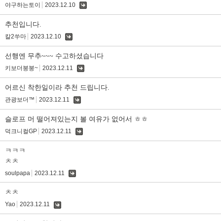
야구하는토이
2023.12.10
댓
글
추천입니다.
칼2쑤마
2023.12.10
댓
글
선행엔 무추~~~ 수고하셨습니다
키보더붕붕~
2023.12.11
댓
글
어르신 착한일이라 추천 드립니다.
관광보더™
2023.12.11
댓
글
슬로프 머 떨어져있는지 볼 여유가 없어서 ㅎㅎ
덕크니컬GP
2023.12.11
댓
글
ㅋㅋㅋ
ㅊㅊ
soulpapa
2023.12.11
댓
글
ㅊㅊ
Yao
2023.12.11
댓
글