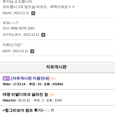
토이님 소소합니다.
프리퀀시 2개 받으실 바코드...부탁드려요ㅎㅎ
Ellumi
2023.12.11
댓
글
우와~~~!!
3111 9000 8670 3283
야구하는토이
2023.12.11
댓
글
이쁘신가요?
khj78
2023.12.11
댓
글
자유게시판
[자유게시판 이용안내]
공지
[65]
Rider
17.03.14
추천 : 43
조회 : 432662
대명 비발디파크 달라진 점
[18]
GdayJun
23.12.11
추천 : 1
조회 : 2104
<헝그리보더 캠프 후기>
[11]