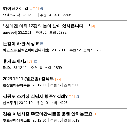
하이원가는길...
[11]
요넥스시막
23.12.11
추천 : 4
조회 : 2208
' 신에겐 아직 12평의 눈이 남아 있사옵니다.... '
[4]
guycool
23.12.11
추천 : 2
조회 : 1882
눈같이 하얀 세상요
퀵고스트(실력없이매년나이만)
23.12.11
추천 : 2
조회 : 1925
휴게소에서2
[13]
ReD.
23.12.11
추천 : 8
조회 : 1859
2023.12 11 (월요일) 출석부
[65]
천상천하유아독종
23.12.11
추천 : 7
조회 : 388
강원도 스키장 식당서 행주? 걸레?
[11]
센스투유
23.12.10
추천 : 0
조회 : 4205
강촌 이번시즌 주중야간셔틀을 운행 안하는군요
[1]
잇츠낫마이베스트
23.12.10
추천 : 0
조회 : 619