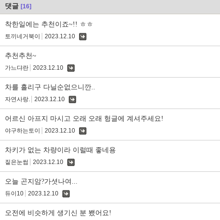
댓글
[16]
착한일에는 추천이죠~!! ㅎㅎ
토끼네거북이
2023.12.10
댓
글
추천추천~
가느댜란
2023.12.10
댓
글
차를 흘리구 다닐순없으니깐..
자연사랑.
2023.12.10
댓
글
어르신 아프지 마시고 오래 오래 헝글에 계셔주세요!
야구하는토이
2023.12.10
댓
글
차키가 없는 차량이라 이럴때 좋네용
짙은눈썹
2023.12.10
댓
글
오늘 곤지암?가셧나여...
듀이10
2023.12.10
댓
글
오전에 비슷하게 생기신 분 뵀어요!