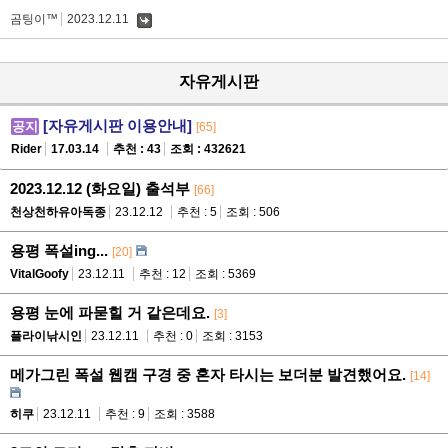
곰팅이™
2023.12.11
댓
글
자유게시판
[자유게시판 이용안내]
공지
[65]
Rider
17.03.14
추천 : 43
조회 : 432621
2023.12.12 (화요일) 출석부
[66]
천상천하유아독종
23.12.12
추천 : 5
조회 : 506
용평 폭설ing...
[20]
VitalGoofy
23.12.11
추천 : 12
조회 : 5369
용평 눈에 파묻힐 거 같은데요.
[3]
플라이낚시인
23.12.11
추천 : 0
조회 : 3153
메가그린 폭설 웹캠 구경 중 혼자 타시는 보더분 발견했어요.
[14]
히쿠
23.12.11
추천 : 9
조회 : 3588