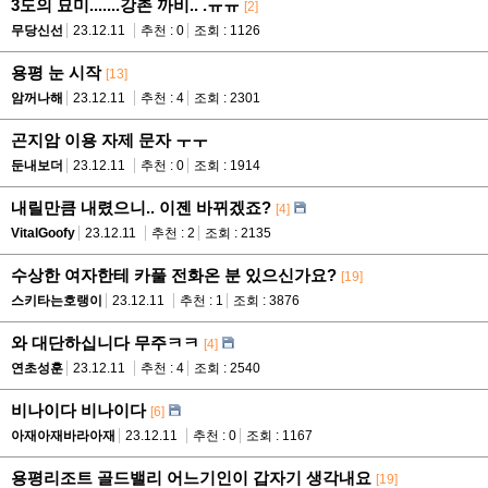
3도의 묘미.......강촌 까비.. .ㅠㅠ
[2]
무당신선
23.12.11
추천 : 0
조회 : 1126
용평 눈 시작
[13]
암꺼나해
23.12.11
추천 : 4
조회 : 2301
곤지암 이용 자제 문자 ㅜㅜ
둔내보더
23.12.11
추천 : 0
조회 : 1914
내릴만큼 내렸으니.. 이젠 바뀌겠죠?
[4]
VitalGoofy
23.12.11
추천 : 2
조회 : 2135
수상한 여자한테 카풀 전화온 분 있으신가요?
[19]
스키타는호랭이
23.12.11
추천 : 1
조회 : 3876
와 대단하십니다 무주ㅋㅋ
[4]
연초성훈
23.12.11
추천 : 4
조회 : 2540
비나이다 비나이다
[6]
아재아재바라아재
23.12.11
추천 : 0
조회 : 1167
용평리조트 골드밸리 어느기인이 갑자기 생각내요
[19]