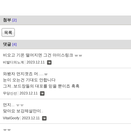
첨부
[2]
목록
댓글
[4]
비오고 기온 떨어지면 그건 아이스링크 ㅠㅠ
비발디의노계
2023.12.11
댓
글
와봤자 먼지겟죠 머.....ㅠ
눈이 오는건 기대도 안합니다
그저..보드장들의 대포를 믿을 뿐이죠 흑흑
무당신선
2023.12.11
댓
글
먼지... ㅜㅜ
맞아요 보강제설만이..
VitalGoofy
2023.12.11
댓
글
ㅠㅠ