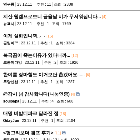
연구형
23.12.11
추천 : 11
조회 : 2338
지산 웹캠으로보니 금욜날 비가 무서워집니다...
[4]
뉴욕시
23.12.11
추천 : 1
조회 : 1769
이게 실화입니꽈..-_-
[16]
곰팅이™
23.12.11
추천 : 1
조회 : 3384
북극곰이 죽는이유가 있다니까...
[12]
크롱이다앙
23.12.11
추천 : 2
조회 : 1926
한여름 장마철도 이거보단 춥겠어요......
[6]
무당신선
23.12.11
추천 : 1
조회 : 1287
@감시 님 감사합니다(나눔인증)
[4]
soulpapa
23.12.11
추천 : 4
조회 : 608
대명 비발디파크 달라진 점
[18]
GdayJun
23.12.11
추천 : 1
조회 : 2104
<헝그리보더 캠프 후기>
[11]