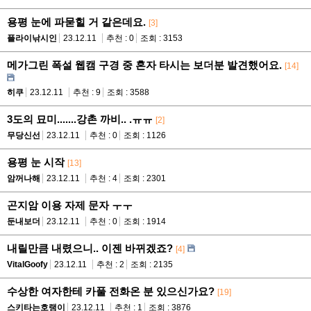
용평 눈에 파묻힐 거 같은데요.
[3]
플라이낚시인
23.12.11
추천 : 0
조회 : 3153
메가그린 폭설 웹캠 구경 중 혼자 타시는 보더분 발견했어요.
[14]
히쿠
23.12.11
추천 : 9
조회 : 3588
3도의 묘미.......강촌 까비.. .ㅠㅠ
[2]
무당신선
23.12.11
추천 : 0
조회 : 1126
용평 눈 시작
[13]
암꺼나해
23.12.11
추천 : 4
조회 : 2301
곤지암 이용 자제 문자 ㅜㅜ
둔내보더
23.12.11
추천 : 0
조회 : 1914
내릴만큼 내렸으니.. 이젠 바뀌겠죠?
[4]
VitalGoofy
23.12.11
추천 : 2
조회 : 2135
수상한 여자한테 카풀 전화온 분 있으신가요?
[19]
스키타는호랭이
23.12.11
추천 : 1
조회 : 3876