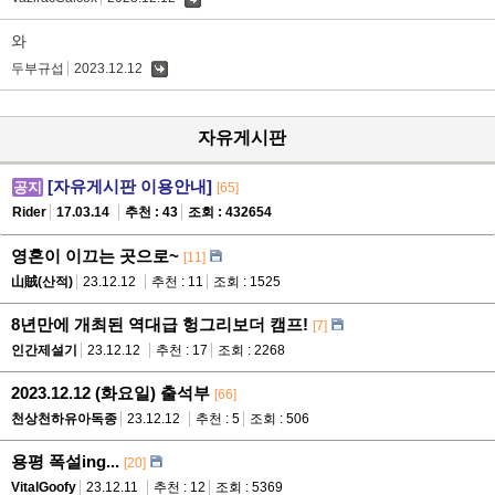
댓
글
와
두부규섭
2023.12.12
댓
글
자유게시판
[자유게시판 이용안내]
공지
[65]
Rider
17.03.14
추천 : 43
조회 : 432654
영혼이 이끄는 곳으로~
[11]
山賊(산적)
23.12.12
추천 : 11
조회 : 1525
8년만에 개최된 역대급 헝그리보더 캠프!
[7]
인간제설기
23.12.12
추천 : 17
조회 : 2268
2023.12.12 (화요일) 출석부
[66]
천상천하유아독종
23.12.12
추천 : 5
조회 : 506
용평 폭설ing...
[20]
VitalGoofy
23.12.11
추천 : 12
조회 : 5369