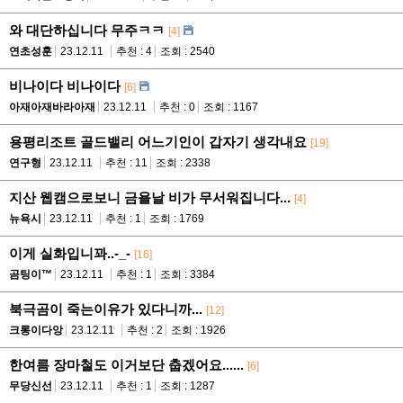
와 대단하십니다 무주ㅋㅋ
[4]
연초성훈
23.12.11
추천 : 4
조회 : 2540
비나이다 비나이다
[6]
아재아재바라아재
23.12.11
추천 : 0
조회 : 1167
용평리조트 골드밸리 어느기인이 갑자기 생각내요
[19]
연구형
23.12.11
추천 : 11
조회 : 2338
지산 웹캠으로보니 금욜날 비가 무서워집니다...
[4]
뉴욕시
23.12.11
추천 : 1
조회 : 1769
이게 실화입니꽈..-_-
[16]
곰팅이™
23.12.11
추천 : 1
조회 : 3384
북극곰이 죽는이유가 있다니까...
[12]
크롱이다앙
23.12.11
추천 : 2
조회 : 1926
한여름 장마철도 이거보단 춥겠어요......
[6]
무당신선
23.12.11
추천 : 1
조회 : 1287