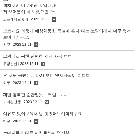
캡쳐지만 너무멋진 컷입니다..
저 보더분이 꼭 보셨으면..^^
노는게제일좋아
2023.12.11
댓
글
그르게요 이렇게 예상치못한 폭설에 혼자 타는 보딩이라니 너무 멋져
보이더라구요.
히쿠
2023.12.11
댓
글
그의뒤로 찍힌 선명한 엣지 자국 ㄷㄷ
무당신선
2023.12.11
댓
글
오 저도 몰랐는데 다시 보니 엣지자국이 ㄷㄷㄷ
히쿠
2023.12.11
댓
글
제일 행복한 순간일듯....부럽..ㅠㅠ
도마김선생
2023.12.11
댓
글
여유도 있어보여서 넘 멋있어보이더라구요.
히쿠
2023.12.11
댓
글
눈마니올때 타믄 더힘들텐데 멋지심