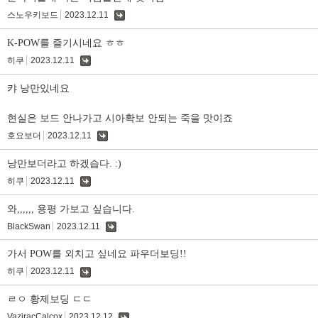
스노우키보드
2023.12.11
댓
글
K-POW를 즐기시네요 ㅎㅎ
히쿠
2023.12.11
댓
글
캬 낭만있네요
현실은 보드 안나가고 시아확보 안되는 죽을 맛이죠
호요보더
2023.12.11
댓
글
낭만보더라고 하겠습다. :)
히쿠
2023.12.11
댓
글
와,,,,,, 용평 가보고 싶습니다.
BlackSwan
2023.12.11
댓
글
가서 POW를 외치고 싶네요 파우더보딩!!
히쿠
2023.12.11
댓
글
ㄹㅇ 황제보딩 ㄷㄷ
VaziracCalcox
2023.12.12