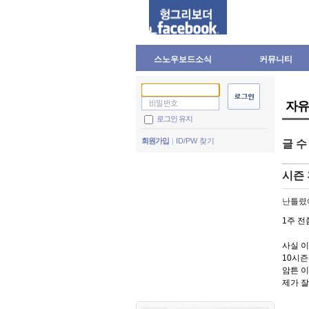
스노우보드소식
커뮤니티
자유
로그인 유지
회원가입
ID/PW 찾기
글 
시즌 
난틀렸
1주 전
사실 이
10시즌
암튼 이
제가 잘
..