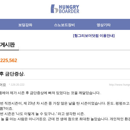
보딩강좌
스노보드장비
영상기타
[헝그리보더닷컴 이용안내]
게시판
수
225,562
후 금단증상.
어요
*.126.20.222
http://www.hung
쯤에야 제가 시즌 후 금단증상에 빠져 있었다는 것을 깨달았습니다.
번 직전시즌이, 제 23년 차 시즌 중 가장 많은 날을 탄 시즌이었습니다. 돈도..펑펑쓰고.
쯤?이죠.
번 시즌은 '나도 이렇게 놀 수 있구나..' 라고 생각한 시즌.
 놀 줄 아는 사람은 아니거든요. 근데 전 생애 첨으로 최대한 놀았습니다. 개인적인 