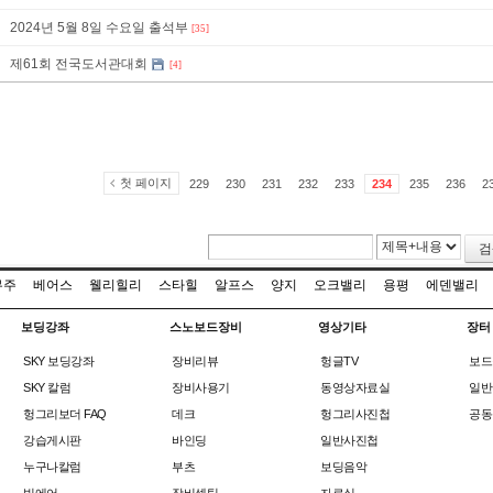
2024년 5월 8일 수요일 출석부
[35]
제61회 전국도서관대회
[4]
첫 페이지
229
230
231
232
233
234
235
236
2
검
무주
베어스
웰리힐리
스타힐
알프스
양지
오크밸리
용평
에덴밸리
보딩강좌
스노보드장비
영상기타
장터
SKY 보딩강좌
장비리뷰
헝글TV
보드
SKY 칼럼
장비사용기
동영상자료실
일반
헝그리보더 FAQ
데크
헝그리사진첩
공동
강습게시판
바인딩
일반사진첩
누구나칼럼
부츠
보딩음악