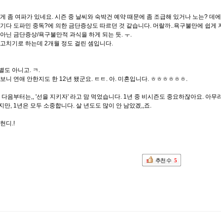
게 좀 여파가 있네요. 시즌 중 날씨와 숙박건 예약 때문에 좀 조급해 있거나 노는? 데
기다 도파민 중독?에 의한 금단증상도 따르던 것 같습니다. 머랄까..욕구불만에 쉽게 
아닌 금단증상/욕구불만적 과식을 하게 되는 듯. ㅜ.
고치기로 하는데 2개월 정도 걸린 셈입니다.
도 아니고. ㅋ.
보니 연애 안한지도 한 12년 됐군요. ㅌㅌ. 아. 미혼입니다. ㅎㅎㅎㅎㅎㅎ.
 다음부터는,, '선을 지키자' 라고 맘 먹었습니다. 1년 중 비시즌도 중요하잖아요. 아
만, 1년은 모두 소중합니다. 살 년도도 많이 안 남았겠,,죠.
헌디.!
추천 수
5