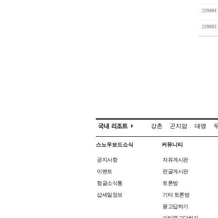
220884
220883
강촌
곤지암
대명
스노우보드소식
커뮤니티
공지사항
자유게시판
이벤트
펀글게시판
헝글소식통
토론방
샵세일정보
기타 토론방
묻고답하기