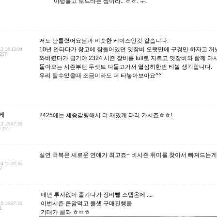
아령들고 보드타는 셈이라.. ㅎㅎ. ㅜ.
저도 난틀렸어요님과 비슷한 케이스인것 같습니다.
10년 안타다가 창고에 잠들어있던 옛장비 오랫만에 구경만 하자고 꺼
13 15:13:04
.217
와버렸다가 급기야 2324 시즌 장비를 full로 지르고 옛장비와 함께 다
돌아오는 시즌부턴 두셋트 다들고가서 열심히한번 타볼 생각입니다.
우리 탈수있을때 조금이라도 더 타놓아보아요^^
게
2425에는 체중감량해서 더 재밌게 타러 가시죠ㅎㅎ!
13 15:47:36
0.251
실연 극복은 새로운 연애가 최고죠~ 비시즌 취미를 찾아서 빠져드는게
14 15:20:36
7
매년 투자없이 즐기다가 장비빨 스텝온에 ....
이번시즌 큰맘먹고 풀셋 구매진행을
15 19:27:33
1
기대가 큼돠 ㅎㅂㅎ