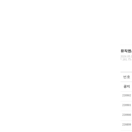
뮤직맨
2024.05.
*.161.75
번호
공지
220902
220901
220900
220899