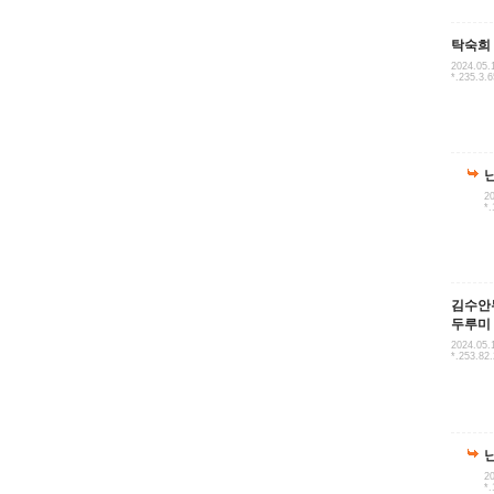
탁숙희
2024.05.
*.235.3.6
20
*.
김수안
두루미
2024.05.
*.253.82
20
*.