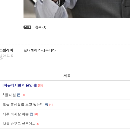
첨부 (1)
스팅레이
보내줘야 다시옴니다
16 09:51:39
.66
제목
[자유게시판 이용안내]
[65]
5월 대설
[3]
오늘 혹성탈출 보고 왔는데
[4]
제주 비계살 이슈
[8]
차를 바꾸고 싶은데...
[29]