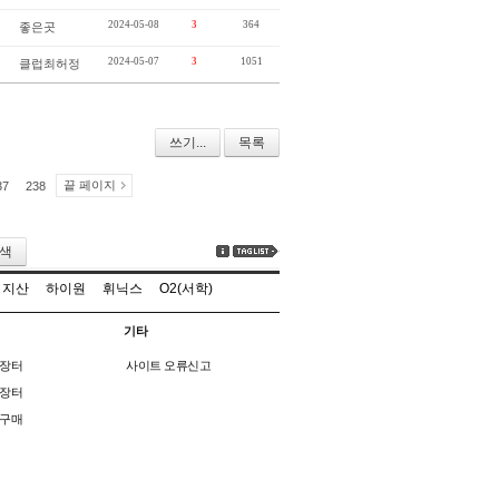
2024-05-08
3
364
좋은곳
2024-05-07
3
1051
클럽최허정
쓰기...
목록
끝 페이지
37
238
색
지산
하이원
휘닉스
O2(서학)
기타
장터
사이트 오류신고
장터
구매