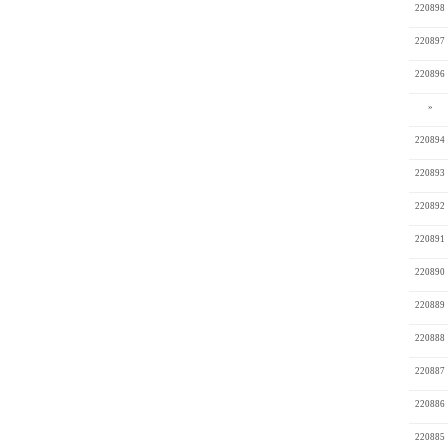
220898
220897
220896
»
220894
220893
220892
220891
220890
220889
220888
220887
220886
220885