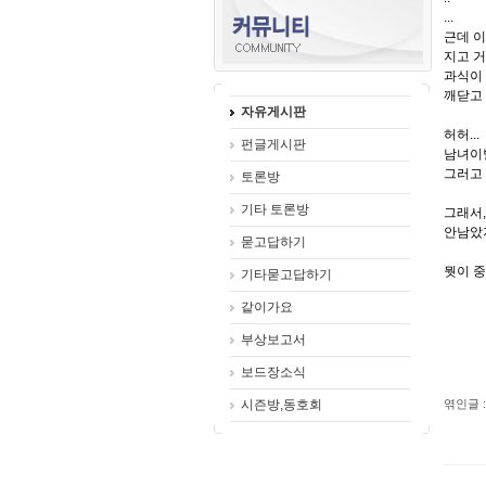
...
근데 이
지고 거
과식이 
깨닫고 
자유게시판
허허...
펀글게시판
남녀이별
그러고 
토론방
기타 토론방
그래서,
안남았지
묻고답하기
뭣이 중
기타묻고답하기
같이가요
부상보고서
보드장소식
시즌방,동호회
엮인글 :