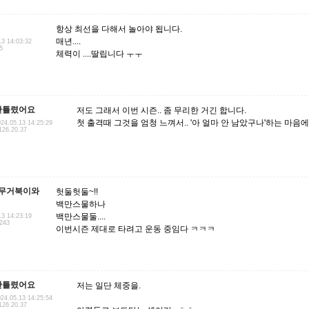
항상 최선을 다해서 놀아야 됩니다.
매년....
13 14:03:32
5
체력이 ....딸립니다 ㅜㅜ
난틀렸어요
저도 그래서 이번 시즌.. 좀 무리한 거긴 합니다.
첫 출격때 그것을 엄청 느껴서.. '아 얼마 안 남았구나'하는 마음에
24.05.13 14:25:29
126.20.37
무거북이와
헛둘헛둘~!!
백만스물하나
백만스물둘....
13 14:23:19
.243
이번시즌 제대로 타려고 운동 중임다 ㅋㅋㅋ
난틀렸어요
저는 일단 체중을.
24.05.13 14:25:54
126.20.37