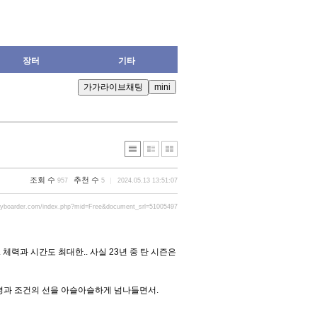
장터
기타
조회 수
추천 수
957
5
2024.05.13 13:51:07
ryboarder.com/index.php?mid=Free&document_srl=51005497
 체력과 시간도 최대한.. 사실 23년 중 탄 시즌은
환경과 조건의 선을 아슬아슬하게 넘나들면서.