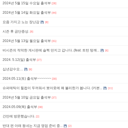
2024년 5월 15일 수요일 출석부
[28]
2024년 5월 14일 화요일 출석부
[44]
요즘 가지고 노는 장난감
[8]
시즌 후 금단증상.
[9]
2024년 5월 13일 월요일 출석부
[35]
비시즌의 적막한 게시판에 슬쩍 던지고 갑니다..(feat. 트턴 텅깨...
[6]
2024. 5.12(일) 출석부
[27]
십년감수요....
[6]
2024.05.11(토) 출석부~~~~~~~
[30]
슈퍼매틱이 힐컵이 두꺼워서 붓아웃에 꽤 불리한가 봅니다. (카본...
[11]
2024년 5월 10일 금요일 출석부
[37]
2024.05.09(목) 출석부
[38]
간만에 방문했습니다.
[2]
반대 편 아래 동네는 지금 영업 준비 중...
[2]