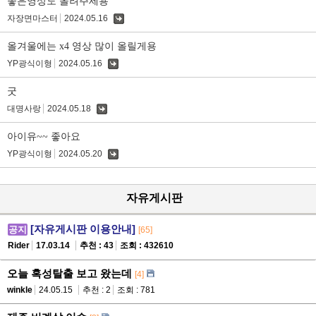
좋은영상도 올려주세용
자장면마스터
2024.05.16
댓
글
올겨울에는 x4 영상 많이 올릴게용
YP광식이형
2024.05.16
댓
글
굿
대명사랑
2024.05.18
댓
글
아이유~~ 좋아요
YP광식이형
2024.05.20
댓
글
자유게시판
[자유게시판 이용안내]
공지
[65]
Rider
17.03.14
추천 : 43
조회 : 432610
오늘 혹성탈출 보고 왔는데
[4]
winkle
24.05.15
추천 : 2
조회 : 781