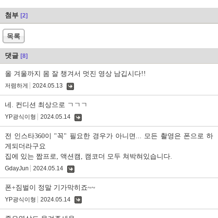
첨부
[2]
목록
댓글
[8]
올 겨울까지 몸 잘 챙겨서 멋진 영상 남깁시다!!
저렴하게
2024.05.13
댓
글
네. 컨디션 최상으로 ㄱㄱㄱ
YP광식이형
2024.05.14
댓
글
전 인스타360이 "꼭" 필요한 경우가 아니면... 모든 촬영은 폰으로 하
게되더라구요
집에 있는 짭프로, 액션캠, 캠코더 모두 쳐박혀있습니다.
GdayJun
2024.05.14
댓
글
폰+짐벌이 정말 기가막히죠~~
YP광식이형
2024.05.14
댓
글