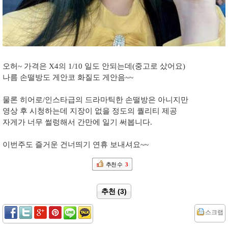
오허~ 가격은 X4의 1/10 일도 안되는데(중고로 샀어요)
나름 손떨방도 게안코 화질도 게안음~~
물론 히어로/인스타급의 드라마틱한 손떨방은 아니지만
영상 후 시청하는데 지장이 없을 정도의 퀄리티 제공
자게가 너무 썰렁해서 간만에 일기 써봅니다.
이번주도 즐거운 건너띄기 연휴 보내셔요~~
추천 수
3
추천 (3)
스크랩