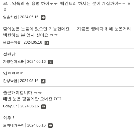
크... 약속의 땅 용평 하이ㅜㅜ 백컨트리 하시는 분이 계실까여~~~ ㅎ
ㅎ
일촌치킨
2024.05.16
댓
글
깔아놓은 눈들이 있으면 가능한데요 ... 지금은 쌩바닥 위에 눈온거라
백컨하실 분 없지 싶어요 ㅎㅎ
윤일공이팔
2024.05.16
댓
글
설렌당
자장면마스터
2024.05.16
댓
글
잌ㅋㅋㅋㅋ
환상낙엽
2024.05.16
댓
글
출근해야합니다 ㅠㅠ
매번 눈은 평일에만 오네요 OTL
GdayJun
2024.05.16
댓
글
와우!!!
토끼네거북이
2024.05.16
댓
글