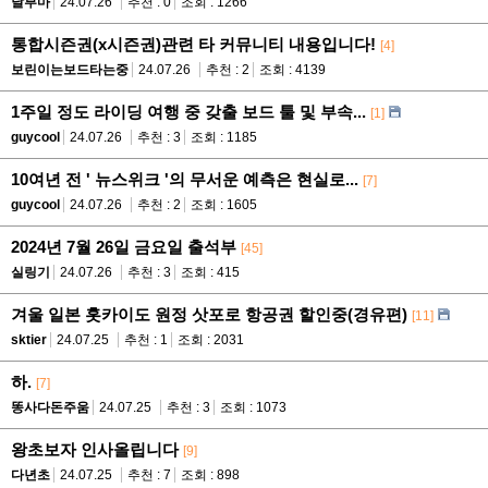
날부마
24.07.26
추천 : 0
조회 : 1266
통합시즌권(x시즌권)관련 타 커뮤니티 내용입니다!
[4]
보린이는보드타는중
24.07.26
추천 : 2
조회 : 4139
1주일 정도 라이딩 여행 중 갖출 보드 툴 및 부속...
[1]
guycool
24.07.26
추천 : 3
조회 : 1185
10여년 전 ' 뉴스위크 '의 무서운 예측은 현실로...
[7]
guycool
24.07.26
추천 : 2
조회 : 1605
2024년 7월 26일 금요일 출석부
[45]
실링기
24.07.26
추천 : 3
조회 : 415
겨울 일본 홋카이도 원정 삿포로 항공권 할인중(경유편)
[11]
sktier
24.07.25
추천 : 1
조회 : 2031
하.
[7]
똥사다돈주움
24.07.25
추천 : 3
조회 : 1073
왕초보자 인사올립니다
[9]
다년초
24.07.25
추천 : 7
조회 : 898