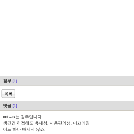
첨부
[1]
목록
댓글
[1]
notwax는 강추입니다.
생긴건 허접해도 휴대성, 사용편의성, 미끄러짐
어느 하나 빠지지 않죠.