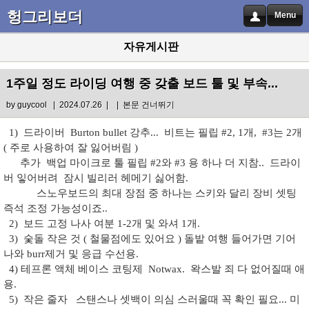
헝그리보더
Menu
자유게시판
1주일 정도 라이딩 여행 중 갖출 보드 툴 및 부속...
by
guycool
| 2024.07.26 |
|
본문 건너뛰기
1) 드라이버 Burton bullet 강추... 비트는 필립 #2, 1개, #3는 2개
( 주로 사용하여 잘 잃어버림 )
추가 백업 마이크로 툴 필립 #2와 #3 용 하나 더 지참.. 드라이
버 잏어버려 잠시 빌리러 헤메기 싫어함.
스노우보드의 최대 장점 중 하나는 스키와 달리 장비 셋팅
즉석 조정 가능성이죠..
2) 보드 고정 나사 여분 1-2개 및 와셔 1개.
3) 숯돌 작은 것 ( 철물점에도 있어요 ) 돌밭 여행 들어가면 기어
나와 burr제거 및 응급 수선용.
4) 테프론 액체 베이스 코팅제 Notwax. 왁스발 죄 다 없어질때 애
용.
5) 작은 줄자 스탠스나 셋백이 의심 스러울때 꼭 확인 필요... 미