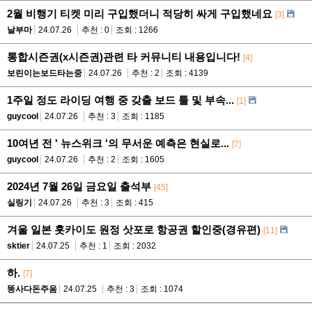
2월 비행기 티켓 미리 구입했더니 적당히 싸게 구입했네요
[3]
날부마
24.07.26
추천 : 0
조회 : 1266
통합시즌권(x시즌권)관련 타 커뮤니티 내용입니다!
[4]
보린이는보드타는중
24.07.26
추천 : 2
조회 : 4139
1주일 정도 라이딩 여행 중 갖출 보드 툴 및 부속...
[1]
guycool
24.07.26
추천 : 3
조회 : 1185
10여년 전 ' 뉴스위크 '의 무서운 예측은 현실로...
[7]
guycool
24.07.26
추천 : 2
조회 : 1605
2024년 7월 26일 금요일 출석부
[45]
실링기
24.07.26
추천 : 3
조회 : 415
겨울 일본 홋카이도 원정 삿포로 항공권 할인중(경유편)
[11]
sktier
24.07.25
추천 : 1
조회 : 2032
하.
[7]
똥사다돈주움
24.07.25
추천 : 3
조회 : 1074