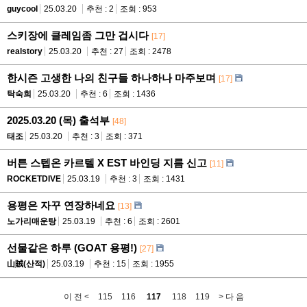
guycool
25.03.20
추천 : 2
조회 : 953
스키장에 클레임좀 그만 겁시다
[17]
realstory
25.03.20
추천 : 27
조회 : 2478
한시즌 고생한 나의 친구들 하나하나 마주보며
[17]
탁숙희
25.03.20
추천 : 6
조회 : 1436
2025.03.20 (목) 출석부
[48]
태조
25.03.20
추천 : 3
조회 : 371
버튼 스텝온 카르텔 X EST 바인딩 지름 신고
[11]
ROCKETDIVE
25.03.19
추천 : 3
조회 : 1431
용평은 자꾸 연장하네요
[13]
노가리매운탕
25.03.19
추천 : 6
조회 : 2601
선물같은 하루 (GOAT 용평!)
[27]
山賊(산적)
25.03.19
추천 : 15
조회 : 1955
이 전 <
115
116
117
118
119
> 다 음