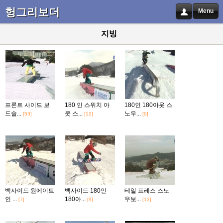
헝그리보더
Menu
지빙
프론트 사이드 보
180 인 스위치 아
180인 180아웃 스
드슬...
웃 스...
노우...
[53]
[12]
[9]
백사이드 원에이트
백사이드 180인
테일 프레스 스노
인 ...
180아...
우보...
[7]
[9]
[13]