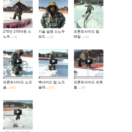
270인 270아웃 스
기술 설명 스노우
프론트사이드 립
노우...
보드 ...
테일 ...
[4]
[9]
[2]
프론트사이드 노즈
백사이드 립 노즈
프론트사이드 프렛
슬...
슬라...
즐 ...
[10]
[10]
[4]