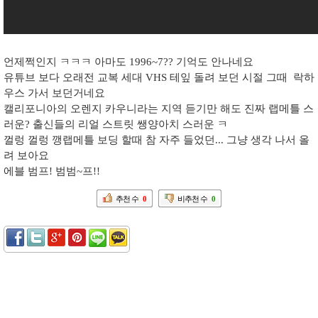
언제쩍인지 ㅋㅋㅋ 아마도 1996~7?? 기억도 안나네요
유튜브 보다 오래전 교복 세대 VHS 테잎 돌려 보던 시절 그때 락하
우스 가서 보던거네요
캘리포니아의 오렌지 카우니라는 지역 듣기만 해도 진짜 랩메틀 스
러운? 출신들의 리얼 스트릿 쌩양아치 스러운 ㅋ
껄렁 껄렁 깽랩메틀 보딩 할때 참 자주 들었던... 그냥 생각 나서 올
려 보아요
에블 범프! 범범~프!!
추천 수
0
비추천 수
0