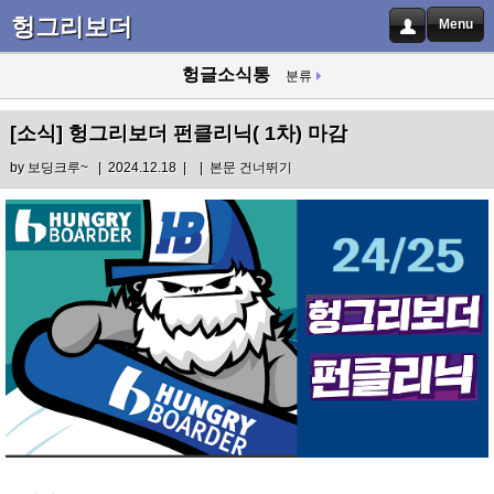
헝그리보더
Menu
헝글소식통
분류
[소식]
헝그리보더 펀클리닉( 1차) 마감
by
보딩크루~
| 2024.12.18 |
|
본문 건너뛰기