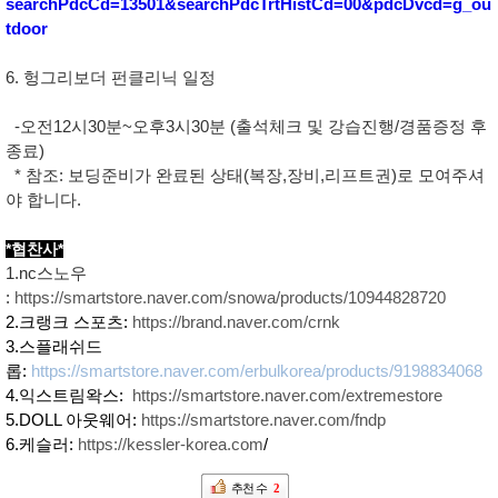
searchPdcCd=13501&searchPdcTrtHistCd=00&pdcDvcd=g_ou
tdoor
6. 헝그리보더 펀클리닉 일정
-오전12시30분~오후3시30분 (출석체크 및 강습진행/경품증정 후
종료)
* 참조: 보딩준비가 완료된 상태(복장,장비,리프트권)로 모여주셔
야 합니다.
*협찬사*
1.nc스노우
:
https://smartstore.naver.com/snowa/products/10944828720
2.크랭크 스포츠:
https://brand.naver.com/crnk
3.스플래쉬드
롭:
https://smartstore.naver.com/erbulkorea/products/9198834068
4.익스트림왁스:
https://smartstore.naver.com/extremestore
5.DOLL 아웃웨어:
https://smartstore.naver.com/fndp
6.케슬러:
https://kessler-korea.com
/
추천 수
2