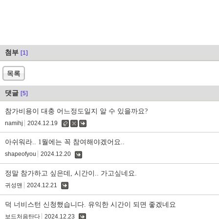
첨부
[1]
목록
댓글
[5]
참가비용이 대충 어느정도일지 알 수 있을까요?
namihj
2024.12.19
수
삭
댓
정
제
글
아쉬워라.. 1월에는 꼭 참여해야겠어요..
shapeofyou
2024.12.20
댓
글
정말 참가하고 싶은데, 시간이.. 가고싶네요.
귀성맨
2024.12.21
댓
글
덕 너비스턴 신청했습니다. 유익한 시간이 되면 좋겠네요
보드처음탄다
2024.12.23