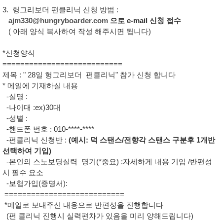
3. 헝그리보더 펀클리닉 신청 방법 :
ajm330@hungryboarder.com
으로 e-mail 신청 접수
( 아래 양식 복사하여 작성 해주시면 됩니다)
*신청양식
===========================
제목 : " 28일 헝그리보더 펀클리닉" 참가 신청 합니다
* 메일에 기재하실 내용
-실명 :
-나이대 :ex)30대
-성별 :
-핸드폰 번호 : 010-****-****
-펀클리닉 신청반 :
(예시: 덕 스탠스/전향각 스탠스 구분후 1개반
선택하여 기입)
-본인의 스노보딩실력 명기(*중요) :자세하게 내용 기입 /반편성
시 필수 요소
-보험가입(증명서):
===========================
*메일로 보내주신 내용으로 반편성을 진행합니다
(펀 클리닉 진행시 실력편차가 있음을 미리 양해드립니다)