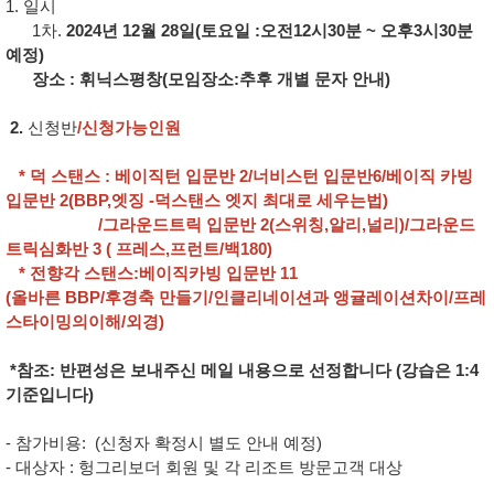
1. 일시
1차.
2024년 12월 28일(토요일 :오전12시30분 ~ 오후3시30분
예정)
장소 : 휘닉스평창(모임장소:추후 개별 문자 안내)
2.
신청반
/신청가능인원
* 덕 스탠스 : 베이직턴 입문반 2/너비스턴 입문반6/베이직 카빙
입문반 2(BBP,엣징 -덕스탠스 엣지 최대로 세우는법)
/그라운드트릭 입문반 2(스위칭,알리,널리)/그라운드
트릭심화반 3 ( 프레스,프런트/백180)
* 전향각 스탠스:베이직카빙 입문반 11
(올바른 BBP/후경축 만들기/인클리네이션과 앵귤레이션차이/프레
스타이밍의이해/외경)
*참조: 반편성은 보내주신 메일 내용으로 선정합니다 (강습은 1:4
기준입니다)
- 참가비용: (신청자 확정시 별도 안내 예정)
- 대상자 : 헝그리보더 회원 및 각 리조트 방문고객 대상