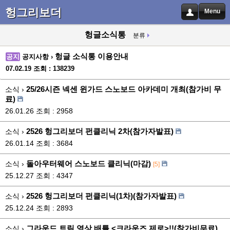
헝그리보더
Menu
헝글소식통
분류
헝글 소식통 이용안내
공지
공지사항 ›
07.02.19
조회 : 138239
25/26시즌 넥센 윈가드 스노보드 아카데미 개최(참가비 무
소식 ›
료)
26.01.26
조회 : 2958
2526 헝그리보더 펀클리닉 2차(참가자발표)
소식 ›
26.01.14
조회 : 3684
돌아우터웨어 스노보드 클리닉(마감)
소식 ›
[5]
25.12.27
조회 : 4347
2526 헝그리보더 펀클리닉(1차)(참가자발표)
소식 ›
25.12.24
조회 : 2893
그라운드 트릭 영상 배틀 <크라운즈 제로>!!(참가비무료)
소식 ›