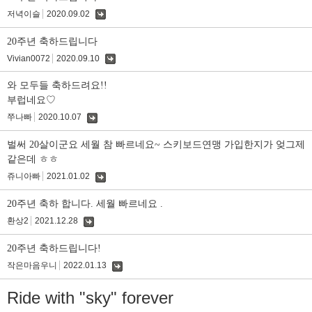
저녁이슬
2020.09.02
댓
글
20주년 축하드립니다
Vivian0072
2020.09.10
댓
글
와 모두들 축하드려요!!
부럽네요♡
쭈나빠
2020.10.07
댓
글
벌써 20살이군요 세월 참 빠르네요~ 스키보드연맹 가입한지가 엊그제
같은데 ㅎㅎ
쥬니아빠
2021.01.02
댓
글
20주년 축하 합니다. 세월 빠르네요 .
환상2
2021.12.28
댓
글
20주년 축하드립니다!
작은마음우니
2022.01.13
댓
글
Ride with "sky" forever