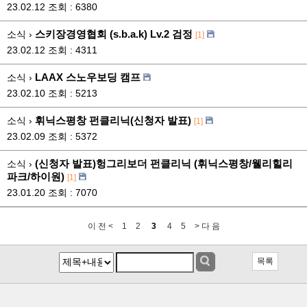
23.02.12
조회 : 6380
스키장경영협회 (s.b.a.k) Lv.2 검정
소식 ›
[1]
23.02.12
조회 : 4311
LAAX 스노우보딩 캠프
소식 ›
23.02.10
조회 : 5213
휘닉스평창 펀클리닉(신청자 발표)
소식 ›
[1]
23.02.09
조회 : 5372
(신청자 발표)헝그리보더 펀클리닉 (휘닉스평창/웰리힐리
소식 ›
파크/하이원)
[1]
23.01.20
조회 : 7070
이 전 <
1
2
3
4
5
> 다 음
목록