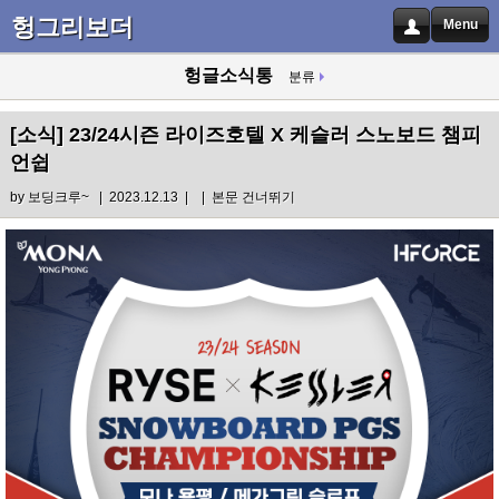
헝그리보더
Menu
헝글소식통
분류
[소식]
23/24시즌 라이즈호텔 X 케슬러 스노보드 챔피
언쉽
by
보딩크루~
| 2023.12.13 |
|
본문 건너뛰기