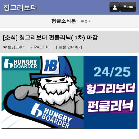
헝그리보더
Menu
헝글소식통
분류
[소식]
헝그리보더 펀클리닉( 1차) 마감
by
보딩크루~
| 2024.12.18 |
|
본문 건너뛰기