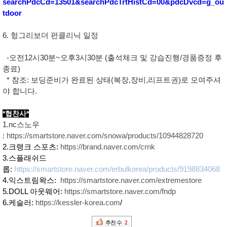
searchPdcCd=13501&searchPdcTrtHistCd=00&pdcDvcd=g_ou
tdoor
6. 헝그리보더 펀클리닉 일정
-오전12시30분~오후3시30분 (출석체크 및 강습진행/경품증정 후
종료)
* 참조: 보딩준비가 완료된 상태(복장,장비,리프트권)로 모여주셔
야 합니다.
*협찬사*
1.nc스노우
:
https://smartstore.naver.com/snowa/products/10944828720
2.크랭크 스포츠:
https://brand.naver.com/crnk
3.스플래쉬드
롭:
https://smartstore.naver.com/erbulkorea/products/9198834068
4.익스트림왁스:
https://smartstore.naver.com/extremestore
5.DOLL 아웃웨어:
https://smartstore.naver.com/fndp
6.케슬러:
https://kessler-korea.com
/
추천 수
2