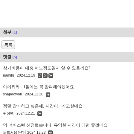
첨부
[1]
목록
댓글
[5]
참가비용이 대충 어느정도일지 알 수 있을까요?
namihj
2024.12.19
수
삭
댓
정
제
글
아쉬워라.. 1월에는 꼭 참여해야겠어요..
shapeofyou
2024.12.20
댓
글
정말 참가하고 싶은데, 시간이.. 가고싶네요.
귀성맨
2024.12.21
댓
글
덕 너비스턴 신청했습니다. 유익한 시간이 되면 좋겠네요
보드처음탄다
2024.12.23