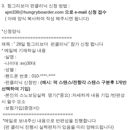
3. 헝그리보더 펀클리닉 신청 방법 :
ajm330@hungryboarder.com
으로 e-mail 신청 접수
( 아래 양식 복사하여 작성 해주시면 됩니다)
*신청양식
===========================
제목 : " 28일 헝그리보더 펀클리닉" 참가 신청 합니다
* 메일에 기재하실 내용
-실명 :
-나이대 :ex)30대
-성별 :
-핸드폰 번호 : 010-****-****
-펀클리닉 신청반 :
(예시: 덕 스탠스/전향각 스탠스 구분후 1개반
선택하여 기입)
-본인의 스노보딩실력 명기(*중요) :자세하게 내용 기입 /반편성
시 필수 요소
-보험가입(증명서):
===========================
*메일로 보내주신 내용으로 반편성을 진행합니다
(펀 클리닉 진행시 실력편차가 있음을 미리 양해드립니다)