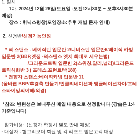
1. 일시
1차.
2024년 12월 28일(토요일 :오전12시30분 ~ 오후3시30분
예정)
장소 : 휘닉스평창(모임장소:추후 개별 문자 안내)
2.
신청반
/신청가능인원
* 덕 스탠스 : 베이직턴 입문반 2/너비스턴 입문반6/베이직 카빙
입문반 2(BBP,엣징 -덕스탠스 엣지 최대로 세우는법)
/그라운드트릭 입문반 2(스위칭,알리,널리)/그라운드
트릭심화반 3 ( 프레스,프런트/백180)
* 전향각 스탠스:베이직카빙 입문반 11
(올바른 BBP/후경축 만들기/인클리네이션과 앵귤레이션차이/프레
스타이밍의이해/외경)
*참조: 반편성은 보내주신 메일 내용으로 선정합니다 (강습은 1:4
기준입니다)
- 참가비용: (신청자 확정시 별도 안내 예정)
- 대상자 : 헝그리보더 회원 및 각 리조트 방문고객 대상