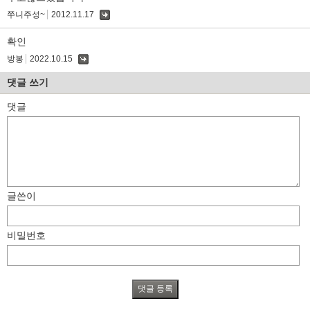
쭈니주성~
2012.11.17
댓
글
확인
방봉
2022.10.15
댓
글
댓글 쓰기
댓글
글쓴이
비밀번호