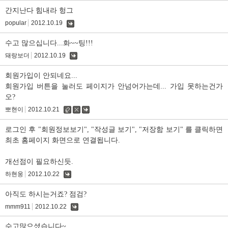
글
간지난다 힘내라 헝그
popular
2012.10.19
댓
글
수고 많으십니다...화~~팅!!!
돼랑보더
2012.10.19
댓
글
회원가입이 안되네요...
회원가입 버튼을 눌러도 페이지가 안넘어가는데... 가입 못하는건가
오?
뽀현이
2012.10.21
수
삭
댓
정
제
글
로그인 후 "회원정보보기", "작성글 보기", "저장함 보기" 를 클릭하면
최초 홈페이지 화면으로 연결됩니다.
개선점이 필요하신듯.
하현웅
2012.10.22
댓
글
아직도 하시는거죠? 점검?
mmm911
2012.10.22
댓
글
수고많으셨습니다~