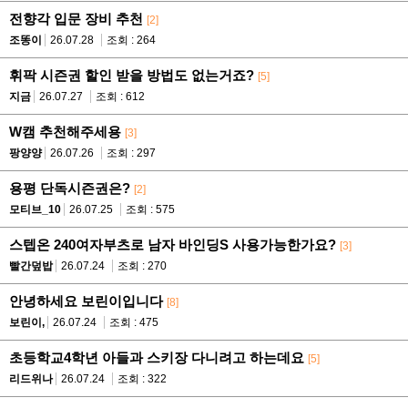
전향각 입문 장비 추천
[2]
조똥이
26.07.28
조회 : 264
휘팍 시즌권 할인 받을 방법도 없는거죠?
[5]
지금
26.07.27
조회 : 612
W캠 추천해주세용
[3]
팡양양
26.07.26
조회 : 297
용평 단독시즌권은?
[2]
모티브_10
26.07.25
조회 : 575
스텝온 240여자부츠로 남자 바인딩S 사용가능한가요?
[3]
빨간덮밥
26.07.24
조회 : 270
안녕하세요 보린이입니다
[8]
보린이,
26.07.24
조회 : 475
초등학교4학년 아들과 스키장 다니려고 하는데요
[5]
리드위나
26.07.24
조회 : 322