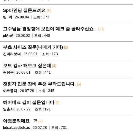
Sp바인딩 질문드려요
[3]
띵_덕
26.08.04
조회 : 173
고수님들 결정장애 보린이 데크 좀 골라주십쇼...
[11]
plAnV
26.08.02
조회 : 448
부츠 사이즈 질문(니데커 키타)
[5]
긴머리보더
26.08.01
조회 : 173
보드 강사 해보고 싶은데
[4]
씐뭉구
26.08.01
조회 : 441
전향각 입문 장비 추천 부탁드립니다.
[5]
야르똥끠
26.07.29
조회 : 345
해머데크 길이 질문입니다
[2]
일츈자
26.07.29
조회 : 191
아랫분뭐에요...?!
[2]
bdsabasdbdsas
26.07.28
조회 : 731