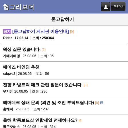
헝그리보더
Menu
묻고답하기
[묻고답하기 게시판 이용안내]
공지
[9]
Rider
17.03.14
조회 : 250364
왁싱 질문 있습니다.
[2]
기메메메멩
26.08.06
조회 : 95
페이즈 바인딩 추천
sdqwe2
26.08.06
조회 : 56
전향 카빙트릭 데크 관련 질문이 있습니다.
[8]
우기3
26.08.05
조회 : 236
해머데크 상태 문의 (의견 및 조언 부탁드립니다)
[8]
홍해피
26.08.05
조회 : 237
올해 학동보드샵 연합세일 언제하나요?
[4]
몽구모터스
26.08.05
조회 : 314