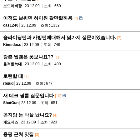
보드러버짱
23.12.09
조회 : 669
이정도 날씨면 하이원 갈만할까용
[4]
cas1240
23.12.09
조회 : 1332
슬라이딩턴과 카빙턴에대해서 몇가지 질문이있습니다.
[7]
Kimsdocs
23.12.09
조회 : 749
강촌 웹캠은 못보나요??
[1]
울적한늑대
23.12.09
조회 : 499
토턴할 때
[7]
rbgud
23.12.09
조회 : 677
새 데크 필름 질문입니다
[10]
ShotGun
23.12.09
조회 : 651
곤지암 눈 박살 났나요?
[4]
케요네즈
23.12.09
조회 : 923
용평 근처 맛집
[3]