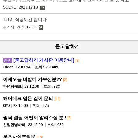
SCENE
2023.12.10
댓
글
151이 적정이긴 합니다
흙기사
2023.12.11
댓
글
묻고답하기
[묻고답하기 게시판 이용안내]
공지
[9]
Rider
17.03.14
조회 : 250409
어제오늘 비발디 가보신분??
[2]
안녕하쎄오
23.12.09
조회 : 833
해머데크 입문 길이 문의
[14]
OYZ
23.12.09
조회 : 675
웰팍 설질 어떤지 알려주실 분 !
[5]
친절한병아리
23.12.09
조회 : 632
부츠사이즈질문
[15]