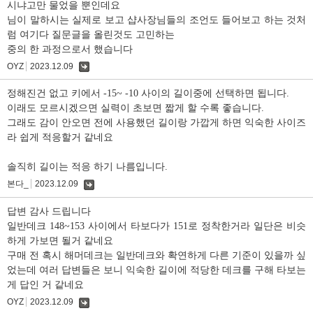
시냐고만 물었을 뿐인데요
님이 말하시는 실제로 보고 샵사장님들의 조언도 들어보고 하는 것처
럼 여기다 질문글을 올린것도 고민하는
중의 한 과정으로서 했습니다
OYZ
2023.12.09
댓
글
정해진건 없고 키에서 -15~ -10 사이의 길이중에 선택하면 됩니다.
이래도 모르시겠으면 실력이 초보면 짧게 할 수록 좋습니다.
그래도 감이 안오면 전에 사용했던 길이랑 가깝게 하면 익숙한 사이즈
라 쉽게 적응할거 같네요
솔직히 길이는 적응 하기 나름입니다.
본다_
2023.12.09
댓
글
답변 감사 드립니다
일반데크 148~153 사이에서 타보다가 151로 정착한거라 일단은 비슷
하게 가보면 될거 같네요
구매 전 혹시 해머데크는 일반데크와 확연하게 다른 기준이 있을까 싶
었는데 여러 답변들은 보니 익숙한 길이에 적당한 데크를 구해 타보는
게 답인 거 같네요
OYZ
2023.12.09
댓