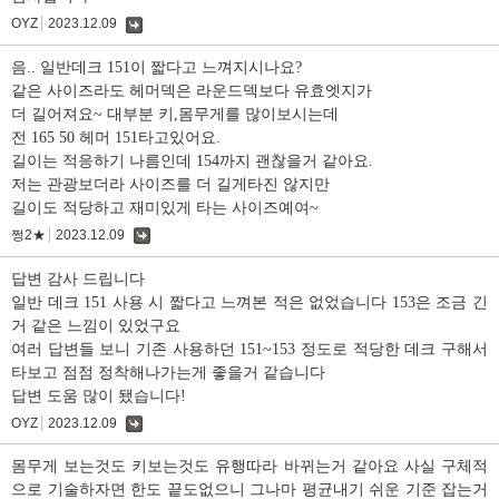
OYZ
2023.12.09
댓
글
음.. 일반데크 151이 짧다고 느껴지시나요?
같은 사이즈라도 헤머덱은 라운드덱보다 유효엣지가
더 길어져요~ 대부분 키,몸무게를 많이보시는데
전 165 50 헤머 151타고있어요.
길이는 적응하기 나름인데 154까지 괜찮을거 같아요.
저는 관광보더라 사이즈를 더 길게타진 않지만
길이도 적당하고 재미있게 타는 사이즈예여~
쩡2★
2023.12.09
댓
글
답변 감사 드립니다
일반 데크 151 사용 시 짧다고 느껴본 적은 없었습니다 153은 조금 긴
거 같은 느낌이 있었구요
여러 답변들 보니 기존 사용하던 151~153 정도로 적당한 데크 구해서
타보고 점점 정착해나가는게 좋을거 같습니다
답변 도움 많이 됐습니다!
OYZ
2023.12.09
댓
글
몸무게 보는것도 키보는것도 유행따라 바뀌는거 같아요 사실 구체적
으로 기술하자면 한도 끝도없으니 그나마 평균내기 쉬운 기준 잡는거