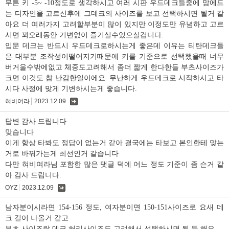
무튼 키 -5~ -10정도로 생각하시고 여러 시판 우드데크들중에 맘에드
는 디자인을 고르신후에 그데크의 사이즈를 보고 선택하시면 될거 같
아요 더 여러가지 고려할부분이 많이 있지만 이정도만 유념하고 고르
시면 꾀오래동안 기변없이 즐기실수있으실겁니다.
입문 데크는 반드시 우드데크로하시는게 좋은데 이유는 티탄데크들
은 대부분 조작성이떨어지기때문에 키를 기준으로 선택했을때 너무
버거울수밖에없고 체중도고려해서 좀더 짧게 한다한들 부츠사이즈가
크면 이것도 참 난감한일이에요. 무난하게 우드데크로 시작하시고 타
시다 사정에 맞게 기변하시는게 좋습니다.
혀비여라
2023.12.09
댓
글
답변 감사 드립니다
맞습니다
이게 항상 타봐도 정답이 없는거 같아 결국에는 타보고 본인한테 맞는
거로 바꿔가는게 최선인거 같습니다
다만 혀비여라님 포함한 많은 댓글 덕에 어느 정도 기준이 좀 슨거 같
아 감사 드립니다.
OYZ
2023.12.09
댓
글
남자분이시라면 154-156 정도, 여자분이면 150-151사이즈로 요새 데
크 길이 나올거 같고
부츠 사이즈랑 데크 허리사이즈도 고려해서 선택하시면 될 듯 해요.