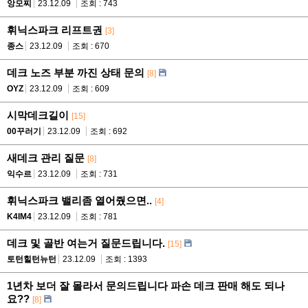
앙모찌
23.12.09
조회 : 743
휘닉스파크 리프트권
[3]
종스
23.12.09
조회 : 670
데크 노즈 부분 까진 상태 문의
[8]
OYZ
23.12.09
조회 : 609
시막데크길이
[15]
00꾸러기
23.12.09
조회 : 692
새데크 관리 질문
[8]
익수르
23.12.09
조회 : 731
휘닉스파크 밸리좀 열어줬으면..
[4]
K4IM4
23.12.09
조회 : 781
데크 및 골반 여는거 질문드립니다.
[15]
토턴힐턴뉴턴
23.12.09
조회 : 1393
1년차 보더 잘 몰라서 문의드립니다 파손 데크 판매 해도 되나
요??
[8]