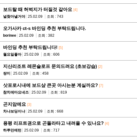
보드탈 때 허벅지가 터질것 같아요
[4]
널찾아낼거야
25.02.09
조회 : 743
오가사카 ct-s 바인딩 추천 부탁드립니다.
borinee
25.02.09
조회 : 382
바인딩 추천 부탁드립니다!
[5]
월요일좋아
25.02.09
조회 : 606
지산리조트 레몬슬로프 문의드려요 (초보강습)
[2]
쌍미
25.02.09
조회 : 458
삿포로시내에 보드샾 큰곳 아시는분 계실까요?
[7]
참치에마요네즈
25.02.09
조회 : 819
곤지암에요
[3]
차냐보딩이냐
25.02.09
조회 : 668
용평 리프트권으로 곤돌라타고 내려올 수 있나요?
[4]
하루만에턴
25.02.09
조회 : 717