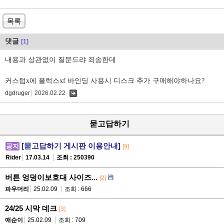
목록
댓글
[1]
내용과 상관없이 질문드랴 죄송한데
커스텀x에 플럭스xf 바인딩 사용시 디스크 추가 구매해야하나요?
dgdruger
2026.02.22
댓
글
묻고답하기
[묻고답하기 게시판 이용안내]
공지
[9]
Rider
17.03.14
조회 : 250390
버튼 엉덩이보호대 사이즈...
[2]
파우더리
25.02.09
조회 : 666
24/25 시막 데크
[3]
애순이
25.02.09
조회 : 709