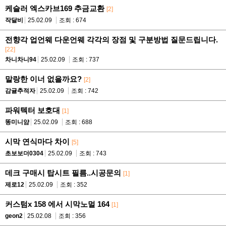
케슬러 엑스카브169 추금교환
[2]
작달비
25.02.09
조회 : 674
전향각 업언웨 다운언웨 각각의 장점 및 구분방법 질문드립니다.
[22]
차니차니94
25.02.09
조회 : 737
말랑한 이너 없을까요?
[2]
감귤추적자
25.02.09
조회 : 742
파워텍터 보호대
[1]
똥미니얌
25.02.09
조회 : 688
시막 연식마다 차이
[5]
초보보더0304
25.02.09
조회 : 743
데크 구매시 탑시트 필름..시공문의
[1]
제로12
25.02.09
조회 : 352
커스텀x 158 에서 시막노멀 164
[1]
geon2
25.02.08
조회 : 356