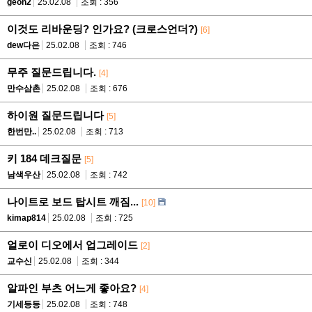
geon2
25.02.08
조회 : 356
이것도 리바운딩? 인가요? (크로스언더?)
[6]
dew다은
25.02.08
조회 : 746
무주 질문드립니다.
[4]
만수삼촌
25.02.08
조회 : 676
하이원 질문드립니다
[5]
한번만..
25.02.08
조회 : 713
키 184 데크질문
[5]
남색우산
25.02.08
조회 : 742
나이트로 보드 탑시트 깨짐...
[10]
kimap814
25.02.08
조회 : 725
얼로이 디오에서 업그레이드
[2]
교수신
25.02.08
조회 : 344
알파인 부츠 어느게 좋아요?
[4]
기세등등
25.02.08
조회 : 748