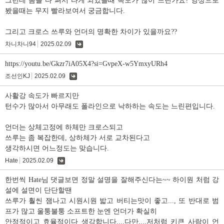
그런데 몸을 다 펴서 타게 되었을때 속도가 많이 느린가요? 영상으로
봤을때는 무지 빨라보여서 궁금합니다.
그리고 크로스 쓰루와 언더의 명확한 차이가 있을까요??
차니차니94
2025.02.09
댓
글
https://youtu.be/Gkzr7iA05X4?si=GvpeX-w5YmxyURh4
조선인KJ
2025.02.09
댓
글
사활강 속도가 빠르지만
턴수가 많아서 아무래도 폴라인으로 낙하하는 속도는 느린편입니다.
언더는 상체고정에 하체만 크로스되고
쓰루는 좀 복잡한데, 상하체가 서로 교차된다고
생각하시면 어느정도는 맞습니다.
Hate
2025.02.09
댓
글
한번씩 Hate님 댓글보면 정말 설명을 잘해주신다는~~ 하이원 처럼 강
설에 설면이 단단할땐
쓰루가 훨씬 잼나고 시원시원 밟고 버티는맛이 좋고..., 또 반대로 범
프가 많고 울퉁불퉁 소프트한 눈엔 언더가 확실히
안정적이고 효율적이다 생각합니다....다만....저처럼 키큰 사람이 언