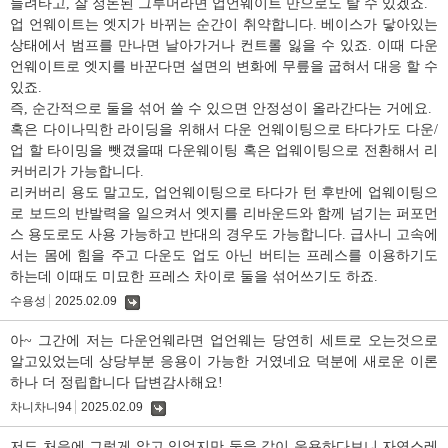
늘려타고, 잘 정돈된 그루머라면 업언웨이트 만으로도 탈 수 있겠죠.
업 언웨이트는 엣지가 바뀌는 순간이 취약합니다. 베이스가 닿아있는
상태에서 범프를 만나면 날아가거나 컨트롤 잃을 수 있죠. 이때 다운
언웨이트로 엣지를 바꾼다면 설면의 변화에 무릎을 굽혀서 대응 할 수
있죠.
즉, 순간적으로 둘을 섞어 쓸 수 있으면 안정성이 올라간다는 거에요.
혹은 다이나믹한 라이딩을 위해서 다운 언웨이팅으로 타다가도 다운/
업 할 타이밍을 뺏겼을때 다운웨이팅 혹은 업웨이팅으로 전환해서 리
커버리가 가능합니다.
리커버리 용도 말고도, 업언웨이팅으로 타다가 턴 후반에 업웨이팅으
로 보드의 반발력을 일으켜서 엣지를 리바운드와 함께 넘기는 퍼포먼
스 용도로도 사용 가능하고 반대의 경우도 가능합니다. 급사니 고속에
서는 몸에 힘을 주고 다운도 업도 아닌 버티는 프레스를 이용하기도
하는데 이때도 미묘한 프레스 차이로 둘을 섞어쓰기도 하죠.
수용성
2025.02.09
댓
글
아~ 그간에 저는 다운언웨라면 업언웨는 당연히 세트로 오는것으로
알고있었는데 상당부분 응용이 가능한 거였네요 덕분에 새로운 이론
하나 더 정립합니다 답변감사해요!
차니차니94
2025.02.09
댓
글
저도 처음에 그렇게 알고 있었지만 둘을 같이 운용하다보니 자연스레