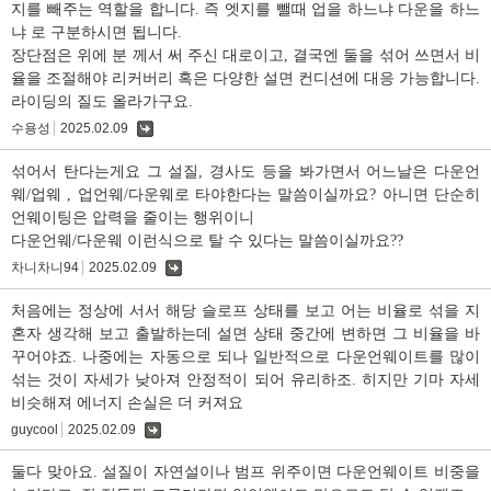
지를 빼주는 역할을 합니다. 즉 엣지를 뺄때 업을 하느냐 다운을 하느
냐 로 구분하시면 됩니다.
장단점은 위에 분 께서 써 주신 대로이고, 결국엔 둘을 섞어 쓰면서 비
율을 조절해야 리커버리 혹은 다양한 설면 컨디션에 대응 가능합니다.
라이딩의 질도 올라가구요.
수용성
2025.02.09
댓
글
섞어서 탄다는게요 그 설질, 경사도 등을 봐가면서 어느날은 다운언
웨/업웨 , 업언웨/다운웨로 타야한다는 말씀이실까요? 아니면 단순히
언웨이팅은 압력을 줄이는 행위이니
다운언웨/다운웨 이런식으로 탈 수 있다는 말씀이실까요??
차니차니94
2025.02.09
댓
글
처음에는 정상에 서서 해당 슬로프 상태를 보고 어는 비율로 섞을 지
혼자 생각해 보고 출발하는데 설면 상태 중간에 변하면 그 비율을 바
꾸어야죠. 나중에는 자동으로 되나 일반적으로 다운언웨이트를 많이
섞는 것이 자세가 낮아져 안정적이 되어 유리하조. 히지만 기마 자세
비슷해져 에너지 손실은 더 커져요
guycool
2025.02.09
댓
글
둘다 맞아요. 설질이 자연설이나 범프 위주이면 다운언웨이트 비중을