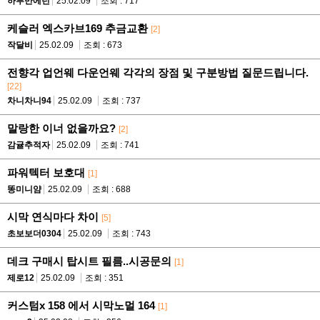
하루만에턴
25.02.09
조회 : 717
케슬러 엑스카브169 추금교환
[2]
작달비
25.02.09
조회 : 673
전향각 업언웨 다운언웨 각각의 장점 및 구분방법 질문드립니다.
[22]
차니차니94
25.02.09
조회 : 737
말랑한 이너 없을까요?
[2]
감귤추적자
25.02.09
조회 : 741
파워텍터 보호대
[1]
똥미니얌
25.02.09
조회 : 688
시막 연식마다 차이
[5]
초보보더0304
25.02.09
조회 : 743
데크 구매시 탑시트 필름..시공문의
[1]
제로12
25.02.09
조회 : 351
커스텀x 158 에서 시막노멀 164
[1]