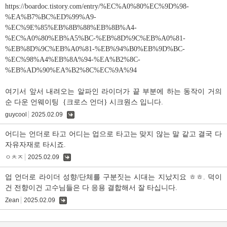
글
https://boardoc.tistory.com/entry/%EC%A0%80%EC%9D%98-
%EA%B7%BC%ED%99%A9-
%EC%9E%85%EB%8B%88%EB%8B%A4-
%EC%A0%80%EB%A5%BC-%EB%8D%9C%EB%A0%81-
%EB%8D%9C%EB%A0%81-%EB%94%B0%EB%9D%BC-
%EC%98%A4%EB%8A%94-%EA%B2%8C-
%EB%AD%90%EA%B2%8C%EC%9A%94
여기서 앞서 내려오는 알파인 라이더가 끝 부분에 하는 동작이 거의
순 다운 언웨이팅 {크로스 언더} 시크원스 입니다.
guycool
2025.02.09
댓
글
어디는 언더로 타고 어디는 업으로 타고는 맞지 않는 말 같고 결국 다
자유자재로 타시죠.
ㅇㅊㅈ
2025.02.09
댓
글
업 언더로 라이더 성향/단체를 구분짓는 시대는 지났지요 ㅎㅎ. 덕이
건 전향이건 고수님들은 다 응용 결합해서 잘 타십니다.
Zean
2025.02.09
댓
글