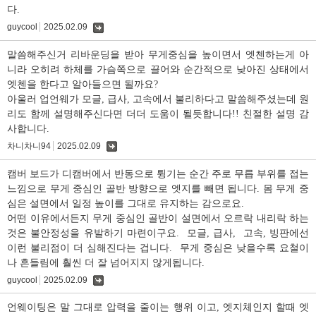
다.
guycool
2025.02.09
댓
글
말씀해주신거 리바운딩을 받아 무게중심을 높이면서 엣첸하는게 아
니라 오히려 하체를 가슴쪽으로 끌어와 순간적으로 낮아진 상태에서
엣첸을 한다고 알아들으면 될까요?
아울러 업언웨가 모글, 급사, 고속에서 불리하다고 말씀해주셨는데 원
리도 함께 설명해주신다면 더더 도움이 될듯합니다!! 친절한 설명 감
사합니다.
차니차니94
2025.02.09
댓
글
캠버 보드가 디캠버에서 반동으로 튕기는 순간 주로 무릅 부위를 접는
느낌으로 무게 중심인 골반 방향으로 엣지를 빼면 됩니다. 몸 무게 중
심은 설면에서 일정 높이를 그대로 유지하는 감으로요.
어떤 이유에서든지 무게 중심인 골반이 설면에서 오르락 내리락 하는
것은 불안정성을 유발하기 마련이구요. 모글, 급사, 고속, 빙판에선
이런 불리점이 더 심해진다는 겁니다. 무게 중심은 낮을수록 요철이
나 흔들림에 훨씬 더 잘 넘어지지 않게됩니다.
guycool
2025.02.09
댓
글
언웨이팅은 말 그대로 압력을 줄이는 행위 이고, 엣지체인지 할때 엣