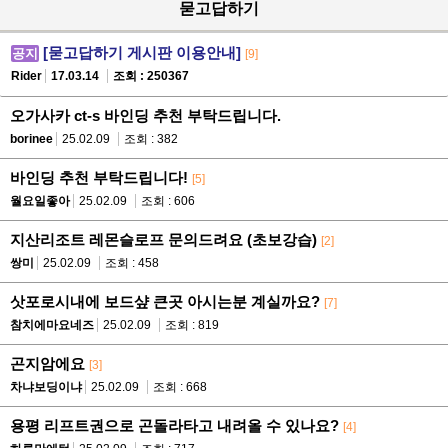
묻고답하기
[묻고답하기 게시판 이용안내]
공지
[9]
Rider
17.03.14
조회 : 250367
오가사카 ct-s 바인딩 추천 부탁드립니다.
borinee
25.02.09
조회 : 382
바인딩 추천 부탁드립니다!
[5]
월요일좋아
25.02.09
조회 : 606
지산리조트 레몬슬로프 문의드려요 (초보강습)
[2]
쌍미
25.02.09
조회 : 458
삿포로시내에 보드샾 큰곳 아시는분 계실까요?
[7]
참치에마요네즈
25.02.09
조회 : 819
곤지암에요
[3]
차냐보딩이냐
25.02.09
조회 : 668
용평 리프트권으로 곤돌라타고 내려올 수 있나요?
[4]