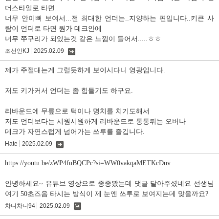
더스타일로 타면....
너무 안이뻐 보여서...전 최대한 언더는..지양하는 편입니다..키큰 사
람이 언더로 타면 뭔가 데크안에
너무 쭈구리가 되있는것 같은 느낌이 들어서.....ㅎㅎ
조선인KJ
2025.02.09
댓
글
제가 주절대는게 그럴듯하게 보이시다니 영광입니다.
저도 키가커서 언더는 좀 힘들기도 하구요.
리바운드에 무릎으로 턱이나 명치를 치기도해서
저도 언더보다는 시원시원하게 리바운드로 통통튀는 오버나
데크가 자연스럽게 넘어가는 쓰루를 즐깁니다.
Hate
2025.02.09
댓
글
https://youtu.be/zWP4fuBQCPc?si=WW0vakqaMETKcDuv
안녕하세요~ 유튜브 영상으로 종종봤는데 댓글 달아주셨네요 선생님
여기 50초즈음 타시는 방식이 제 눈엔 쓰루로 보여지는데 맞을까요?
차니차니94
2025.02.09
댓