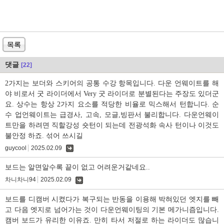
목록
댓글
[22]
2가지는 보더와 스키어의 공통 수강 항목입니다. 다운 언웨이트를 해
야 비로서 굿 라이더에서 Very 굿 라이더로 분별된다는 주장도 있더군
요. 상수는 항상 2가지 요소를 적당한 비율로 믹스해서 턴합니다. 순
수 업언웨이트는 급경사, 고속, 모글,빙판서 불리합니다. 다운언웨이
트만을 하려면 직할강성 숏턴이 되는데 전광석화 속사 턴이나 이것도
불안정 하죠. 섞어 쓰시길
guycool
2025.02.09
댓
글
보드는 알면알수록 끝이 없고 어려운거같네요..
차니차니94
2025.02.09
댓
글
보드를 디캠버 시켰다가 복구되는 반동을 이용해 박혀있던 엣지를 빼
고 다음 엣지로 넘어가는 것이 다운언웨이팅의 기본 메가니즘입니다.
캠버 보드가 유리한 이유죠. 만히 타서 저절로 하는 라이더도 많습니