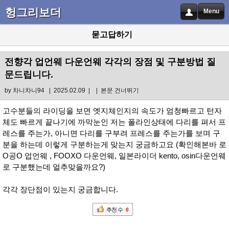
헝그리보더
Menu
묻고답하기
전향각 업언웨 다운언웨 각각의 장점 및 구분방법 질
문드립니다.
by
차니차니94
| 2025.02.09 |
|
본문 건너뛰기
고수분들의 라이딩을 보면 엣지체인지의 속도가 엄청빠르고 턴자
체도 빠르게 끝나기에 까막눈인 저는 폴라인상태에 다리를 펴서 프
레스를 주는가, 아니면 다리를 구부려 프레스를 주는가를 보며 구
분을 하는데 이렇게 구분하는게 맞는지 궁금하고요 (확인해본바 로
O공O 업언웨 , FOOXO 다운언웨, 일본라이더 kento, osin다운언웨
로 구분했는데 얼추맞을까요?)
각각 장단점이 있는지 궁금합니다.
추천 수
0