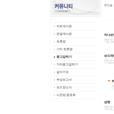
엮인글 :
자유게시판
펀글게시판
차냐보
2025.02.
토론방
*.101.19
기타 토론방
보드매
묻고답하기
2025.02.
*.7.230.5
기타묻고답하기
같이가요
부상보고서
20
보드장소식
*.
시즌방,동호회
섬령
2025.02.
*.39.181.