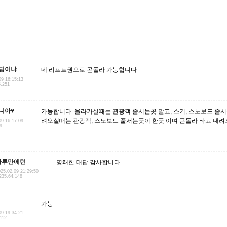
딩이냐
네 리프트권으로 곤돌라 가능합니다
09 16:15:13
5.251
니아♥
가능합니다. 올라가실때는 관광객 줄서는곳 말고, 스키, 스노보드 줄서는
려오실때는 관광객, 스노보드 줄서는곳이 한곳 이며 곤돌라 타고 내려
09 16:17:09
9
하루만에턴
명쾌한 대답 감사합니다.
25.02.09 21:29:50
235.64.148
가능
09 19:34:21
112