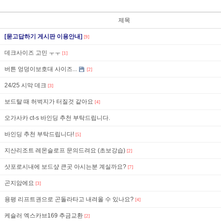
제목
[묻고답하기 게시판 이용안내]
[9]
데크사이즈 고민 ㅜㅜ
[1]
버튼 엉덩이보호대 사이즈...
[2]
24/25 시막 데크
[3]
보드탈 때 허벅지가 터질것 같아요
[4]
오가사카 ct-s 바인딩 추천 부탁드립니다.
바인딩 추천 부탁드립니다!
[5]
지산리조트 레몬슬로프 문의드려요 (초보강습)
[2]
삿포로시내에 보드샾 큰곳 아시는분 계실까요?
[7]
곤지암에요
[3]
용평 리프트권으로 곤돌라타고 내려올 수 있나요?
[4]
케슬러 엑스카브169 추금교환
[2]