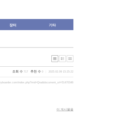
장터
기타
조회 수
추천 수
717
0
2025.02.09 15:25:22
gryboarder.com/index.php?mid=Qna&document_srl=51470346
이 게시물을