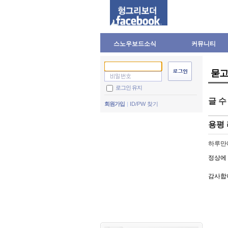
스노우보드소식
커뮤니티
묻고
로그인 유지
글 
회원가입
ID/PW 찾기
용평
하루만
정상에
감사합