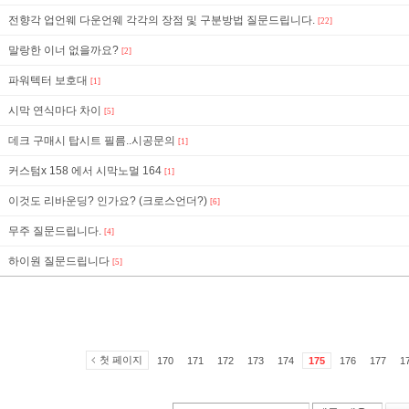
전향각 업언웨 다운언웨 각각의 장점 및 구분방법 질문드립니다.
[22]
말랑한 이너 없을까요?
[2]
파워텍터 보호대
[1]
시막 연식마다 차이
[5]
데크 구매시 탑시트 필름..시공문의
[1]
커스텀x 158 에서 시막노멀 164
[1]
이것도 리바운딩? 인가요? (크로스언더?)
[6]
무주 질문드립니다.
[4]
하이원 질문드립니다
[5]
첫 페이지
170
171
172
173
174
175
176
177
1