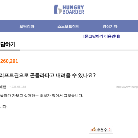
보딩강좌
스노보드장비
영상기타
[묻고답하기 이용안내]
답하기
수
260,291
 리프트권으로 곤돌라타고 내려올 수 있나요?
에턴
*.235.65.158
http://www.hun
 올라가 가보고 싶어하는 초보가 있어서 그렇습니다.
니다.
추천 수
0