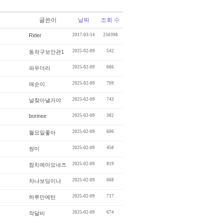
글쓴이
날짜
조회 수
Rider
2017-03-14
250398
2025-02-09
542
동작구보안관1
2025-02-09
666
파우더리
2025-02-09
709
애순이
2025-02-09
743
널찾아낼거야
borinee
2025-02-09
382
2025-02-09
606
월요일좋아
2025-02-09
458
쌍미
2025-02-09
819
참치에마요네즈
2025-02-09
668
차냐보딩이냐
2025-02-09
717
하루만에턴
2025-02-09
674
작달비