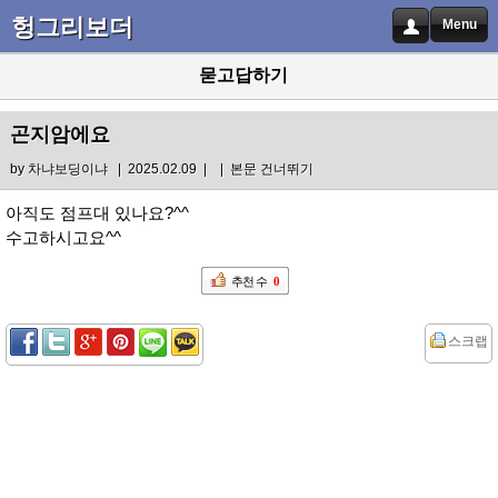
헝그리보더
Menu
묻고답하기
곤지암에요
by
차냐보딩이냐
| 2025.02.09 |
|
본문 건너뛰기
아직도 점프대 있나요?^^
수고하시고요^^
추천 수
0
스크랩