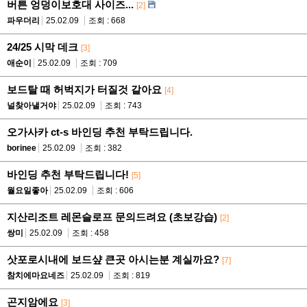
버튼 엉덩이보호대 사이즈...
[2]
파우더리
25.02.09
조회 : 668
24/25 시막 데크
[3]
애순이
25.02.09
조회 : 709
보드탈 때 허벅지가 터질것 같아요
[4]
널찾아낼거야
25.02.09
조회 : 743
오가사카 ct-s 바인딩 추천 부탁드립니다.
borinee
25.02.09
조회 : 382
바인딩 추천 부탁드립니다!
[5]
월요일좋아
25.02.09
조회 : 606
지산리조트 레몬슬로프 문의드려요 (초보강습)
[2]
쌍미
25.02.09
조회 : 458
삿포로시내에 보드샾 큰곳 아시는분 계실까요?
[7]
참치에마요네즈
25.02.09
조회 : 819
곤지암에요
[3]