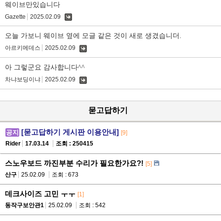
웨이브만있습니다
Gazette
2025.02.09
댓
글
오늘 가보니 웨이브 옆에 모글 같은 것이 새로 생겼습니더.
아르키메데스
2025.02.09
댓
글
아 그렇군요 감사합니다^^
차냐보딩이냐
2025.02.09
댓
글
묻고답하기
[묻고답하기 게시판 이용안내]
공지
[9]
Rider
17.03.14
조회 : 250415
스노우보드 까진부분 수리가 필요한가요?!
[5]
산구
25.02.09
조회 : 673
데크사이즈 고민 ㅜㅜ
[1]
동작구보안관1
25.02.09
조회 : 542