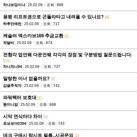
차냐보딩이냐
25.02.09
조회 : 668
용평 리프트권으로 곤돌라타고 내려올 수 있나요?
[4]
하루만에턴
25.02.09
조회 : 717
케슬러 엑스카브169 추금교환
[2]
작달비
25.02.09
조회 : 674
전향각 업언웨 다운언웨 각각의 장점 및 구분방법 질문드립니다.
[22]
차니차니94
25.02.09
조회 : 737
말랑한 이너 없을까요?
[2]
감귤추적자
25.02.09
조회 : 742
파워텍터 보호대
[1]
똥미니얌
25.02.09
조회 : 688
시막 연식마다 차이
[5]
초보보더0304
25.02.09
조회 : 743
데크 구매시 탑시트 필름..시공문의
[1]