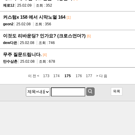
제로12
25.02.09
조회 : 352
커스텀x 158 에서 시막노멀 164
[1]
geon2
25.02.08
조회 : 356
이것도 리바운딩? 인가요? (크로스언더?)
[6]
dew다은
25.02.08
조회 : 746
무주 질문드립니다.
[4]
만수삼촌
25.02.08
조회 : 678
이 전 <
173
174
175
176
177
> 다 음
목록