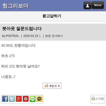
헝그리보더
Menu
묻고답하기
붓아웃 질문드립니다
by
POSTRAL
| 2025.02.19 |
|
본문 건너뛰기
45/36도 전향각입니다
부츠 275
허리 252 붓아웃 날까요?
나겠죠..?
추천 수
0
스크랩