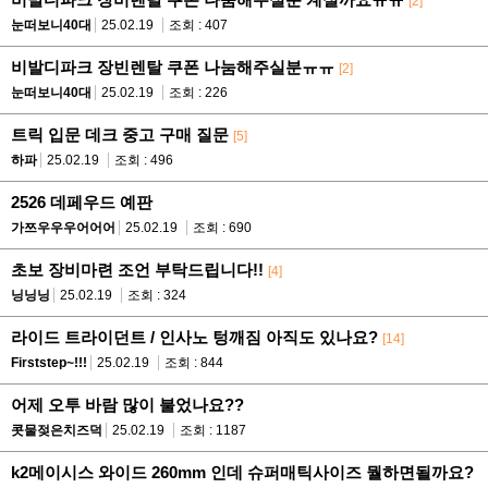
[2]
눈떠보니40대
25.02.19
조회 : 407
비발디파크 장빈렌탈 쿠폰 나눔해주실분ㅠㅠ
[2]
눈떠보니40대
25.02.19
조회 : 226
트릭 입문 데크 중고 구매 질문
[5]
하파
25.02.19
조회 : 496
2526 데페우드 예판
가쯔우우우어어어
25.02.19
조회 : 690
초보 장비마련 조언 부탁드립니다!!
[4]
닝닝닝
25.02.19
조회 : 324
라이드 트라이던트 / 인사노 텅깨짐 아직도 있나요?
[14]
Firststep~!!!
25.02.19
조회 : 844
어제 오투 바람 많이 불었나요??
콧물젖은치즈덕
25.02.19
조회 : 1187
k2메이시스 와이드 260mm 인데 슈퍼매틱사이즈 뭘하면될까요?