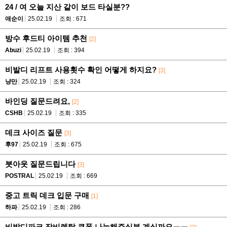
24 / 여 오늘 지산 같이 보드 타실분??
애순이
25.02.19
조회 : 671
방수 후드티 아이템 추천
[2]
Abuzi
25.02.19
조회 : 394
비발디 리프트 사용횟수 확인 어떻게 하지요?
[3]
냥만
25.02.19
조회 : 324
바인딩 질문드려요,
[2]
CSHB
25.02.19
조회 : 335
데크 사이즈 질문
[3]
후97
25.02.19
조회 : 675
붓아웃 질문드립니다
[3]
POSTRAL
25.02.19
조회 : 669
중고 트릭 데크 입문 구매
[1]
하파
25.02.19
조회 : 286
비발디파크 장비렌탈 쿠폰 나눔해주실분 계실까요ㅠㅠ