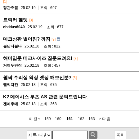
[1]
정관흐꼼
25.02.19
조회 : 697
트릭커 헬멧
[3]
ehddus6040
25.02.19
조회 : 677
데크상판 벌어짐? 까짐
[9]
불난다불나
25.02.18
조회 : 822
해머입문 데크사이즈 질문드려요!
[8]
거제두반장
25.02.18
조회 : 457
웰팍 수리실 왁싱 엣징 해보신분?
[5]
엠씨차잔
25.02.18
조회 : 675
K2 메이시스 부츠 AS 관련 문의드립니다.
갠데우메
25.02.18
조회 : 368
이 전 <
159
160
161
162
163
> 다 음
목록