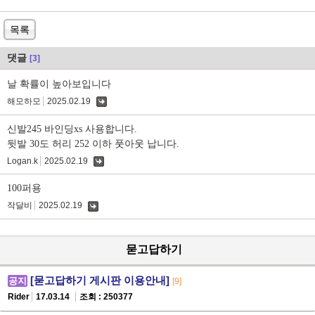
목록
댓글
[3]
날 확률이 높아보입니다
해모하모
2025.02.19
댓
글
신발245 바인딩xs 사용합니다.
뒷발 30도 허리 252 이하 풋아웃 납니다.
Logan.k
2025.02.19
댓
글
100퍼용
작달비
2025.02.19
댓
글
묻고답하기
[묻고답하기 게시판 이용안내]
공지
[9]
Rider
17.03.14
조회 : 250377