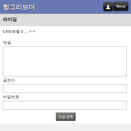
헝그리보더
Menu
라이딩
CASI 레'별' 3 .....ㅋㅋ
댓글
글쓴이
비밀번호