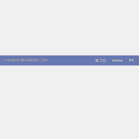
© HUNGRYBOARDER.COM
로그인
Home
PC