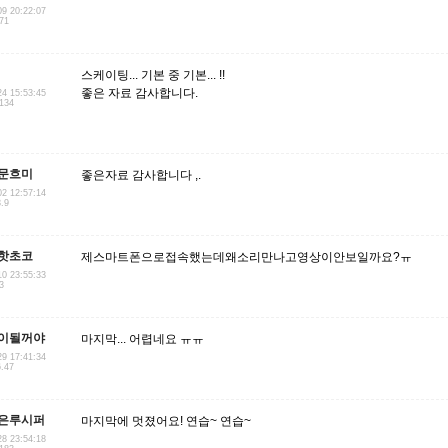
09 20:22:07
.71
스케이팅... 기본 중 기본... !!
좋은 자료 감사합니다.
24 15:53:45
.134
문흐미
좋은자료 감사합니다 ,.
02 12:57:14
3.9
핫초코
제스마트폰으로접속했는데왜소리만나고영상이안보일까요?ㅠ
10 23:55:33
3
이될꺼야
마지막... 어렵네요 ㅠㅠ
29 17:41:34
6.47
은루시퍼
마지막에 멋졌어요! 연습~ 연습~
28 23:54:18