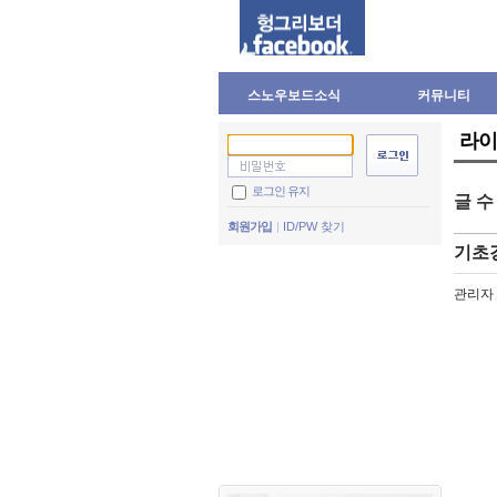
스노우보드소식
커뮤니티
라이
로그인 유지
글 
회원가입
ID/PW 찾기
기초강
관리자