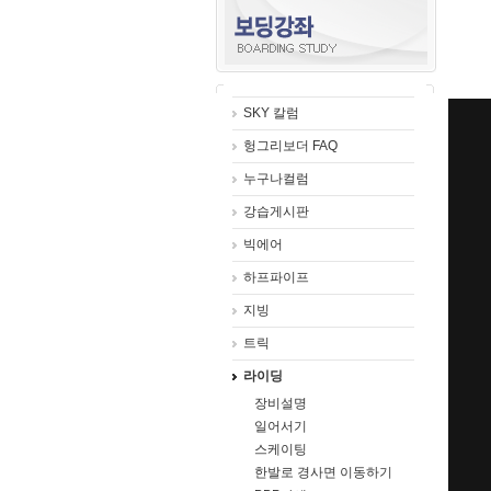
SKY 칼럼
헝그리보더 FAQ
누구나컬럼
강습게시판
빅에어
하프파이프
지빙
트릭
라이딩
장비설명
일어서기
스케이팅
한발로 경사면 이동하기