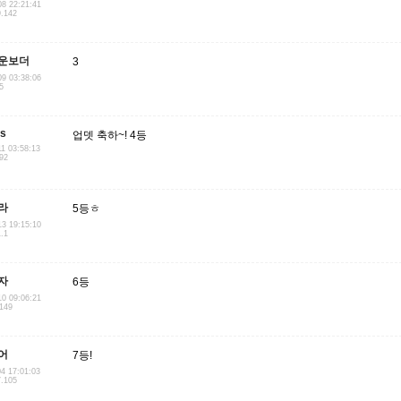
08 22:21:41
9.142
운보더
3
09 03:38:06
5
us
업뎃 축하~! 4등
11 03:58:13
.92
라
5등ㅎ
13 19:15:10
1.1
자
6등
10 09:06:21
.149
어
7등!
04 17:01:03
7.105