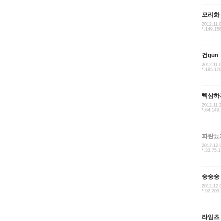
모리화
2012.11.
*.149.15
건gun
2012.11.
*.185.17
빽삼하
2012.11.
*.64.149
파란뇨
2012.12.
*.33.75.
숭숭숭
2012.12.
*.92.209
라임츠