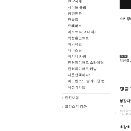
BBP자세
사이드 슬립
방향전환
스키장
팬듈럼
트레버스
리프트 타고 내리기
박정환인트로
비기너턴
너비스턴
비기너 카빙
엮인글 :
인터미디어트 슬라이딩
인터미디어트 카빙
다운언웨이티드
어드밴스드 슬라이딩 턴
다섯가지팁
댓글
안전보딩
봉잡다
ㅋ
프리스키 강좌
2012.05.
*.94.41.8
초강초