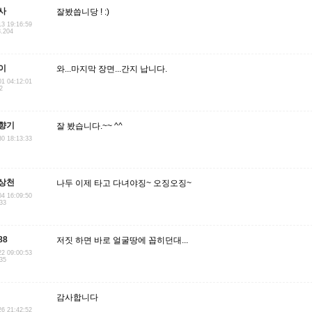
사
잘봤씁니당 ! :)
13 19:16:59
8.204
이
와...마지막 장면...간지 납니다.
01 04:12:01
2
향기
잘 봤습니다.~~ ^^
30 18:13:33
상천
나두 이제 타고 다녀야징~ 오징오징~
04 16:09:50
233
88
저짓 하면 바로 얼굴땅에 꼽히던대...
22 09:00:53
135
감사합니다
26 21:42:52