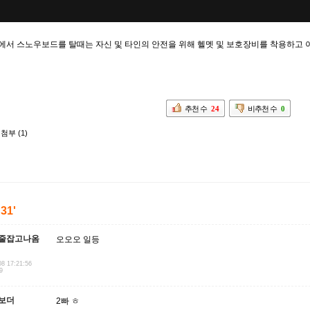
에서 스노우보드를 탈때는 자신 및 타인의 안전을 위해 헬멧 및 보호장비를 착용하고
추천 수
24
비추천 수
0
첨부 (1)
'31'
줄잡고나옴
오오오 일등
08 17:21:56
9
보더
2빠 ㅎ