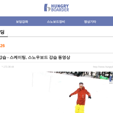
보딩강좌
스노보드장비
영상기타
딩
수
26
습 - 스케이팅, 스노우보드 강습 동영상
*.173.38.44
http://www.hungr