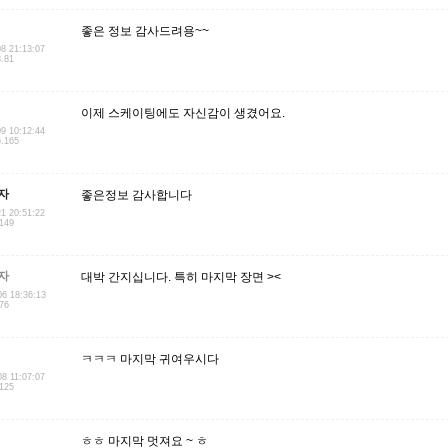
좋은 정보 감사드려용~~
08 21:13:07
8.81
이제 스케이팅에도 자신감이 생겼어요.
09 10:12:44
6.165
자
좋은정보 감사합니다
21 20:51:22
.149
자
대박 간지십니다. 특히 마지막 장면 ><
06 18:36:13
176
ㅋㅋㅋ 마지막 귀여우시다
08 11:07:07
.125
ㅎㅎ 마지막 멋져요 ~ ㅎ