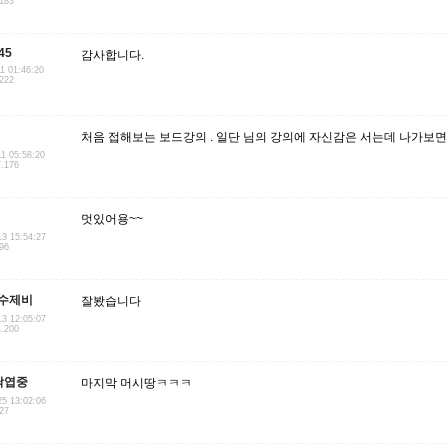
.183
45
감사합니다.
11 01:46:20
.222
처음 접해보는 보드강의 . 일단 님의 강의에 자신감은 서는데 나가보면 
11 05:58:20
7.176
멋있어용~~
13 15:54:27
.96
수제비
잘봤습니다
13 12:05:07
4.200
낙엽중
마지막 머시땅ㅋㅋㅋ
25 13:02:06
.27