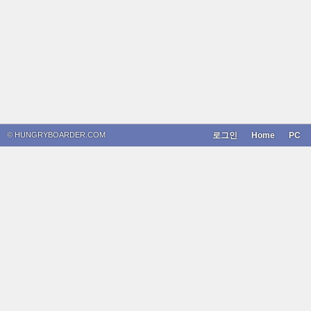
© HUNGRYBOARDER.COM
로그인
Home
PC