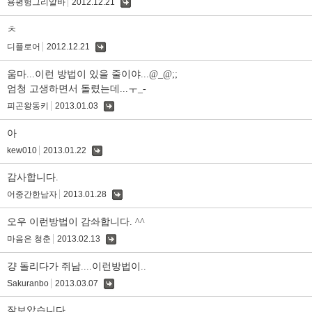
용평헝그리알바
2012.12.21
댓
글
ㅊ
디플로어
2012.12.21
댓
글
움마...이런 방법이 있을 줄이야...@_@;;
엄청 고생하면서 돌렸는데...ㅜ_-
피곤왕동키
2013.01.03
댓
글
아
kew010
2013.01.22
댓
글
감사합니다.
어중간한남자
2013.01.28
댓
글
오우 이런방법이 감솨합니다. ^^
마음은 청춘
2013.02.13
댓
글
걍 돌리다가 쥐남....이런방법이..
Sakuranbo
2013.03.07
댓
글
잘보았습니다.