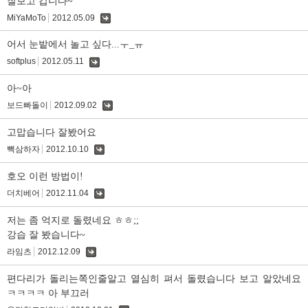
잘보고 갑니다~
MiYaMoTo
2012.05.09
댓
글
어서 눈밭에서 놀고 싶다...ㅜ_ㅠ
softplus
2012.05.11
댓
글
아~아
보드빠돌이
2012.09.02
댓
글
고맙습니다 잘봤어요
빽삼하자
2012.10.10
댓
글
호오 이런 방법이!
더치베어
2012.11.04
댓
글
저는 좀 억지로 돌렸네요 ㅎㅎ;;
강습 잘 봤습니다~
라임츠
2012.12.09
댓
글
편다리가 돌리는쪽인줄알고 열심히 펴서 돌렸습니다 보고 알았네요
ㅋㅋㅋㅋ 아 부끄러