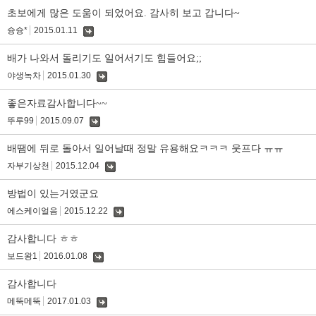
글
초보에게 많은 도움이 되었어요. 감사히 보고 갑니다~
슝슝*
2015.01.11
댓
글
배가 나와서 돌리기도 일어서기도 힘들어요;;
야생녹차
2015.01.30
댓
글
좋은자료감사합니다~~
뚜루99
2015.09.07
댓
글
배땜에 뒤로 돌아서 일어날때 정말 유용해요ㅋㅋㅋ 웃프다 ㅠㅠ
자부기상천
2015.12.04
댓
글
방법이 있는거였군요
에스케이얼음
2015.12.22
댓
글
감사합니다 ㅎㅎ
보드왕1
2016.01.08
댓
글
감사합니다
메뚝메뚝
2017.01.03
댓