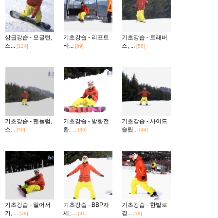
상급강습 - 모글턴,
기초강습 - 리프트
기초강습 - 트래버
스...
타...
스, ...
[124]
[89]
[56]
기초강습 - 팬듈럼,
기초강습 - 방향전
기초강습 - 사이드
스...
환, ...
슬립...
[50]
[35]
[44]
기초강습 - 일어서
기초강습 - BBP자
기초강습 - 한발로
기, ...
세, ...
경...
[28]
[31]
[18]