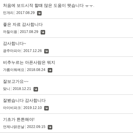
글
처음에 보드시작 할떄 많은 도움이 됏습니다 ㅠㅜ.
민개리
2017.08.29
댓
글
좋은 자료 감사합니다
까칠이용
2017.08.29
댓
글
감사합니다~
광주마피아
2017.12.26
댓
글
비추누르는 아픈사람은 뭐지
갸름이뭐에요
2018.08.24
댓
글
잘보고가요~~
맞니
2018.12.21
댓
글
잘봤습니다 감사합니다
아이비파크
2019.12.10
댓
글
기초가 튼튼해야!
언제나맑은날
2022.09.15
댓