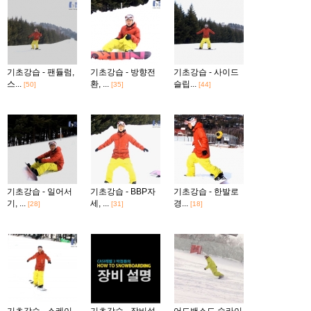
기초강습 - 팬듈럼,
기초강습 - 방향전
기초강습 - 사이드
스...
환, ...
슬립...
[50]
[35]
[44]
기초강습 - 일어서
기초강습 - BBP자
기초강습 - 한발로
기, ...
세, ...
경...
[28]
[31]
[18]