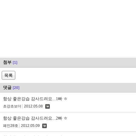
첨부
[1]
목록
댓글
[20]
항상 좋은강습 감사드려요...1빠 ㅎ
초강초보더
2012.05.08
댓
글
항상 좋은강습 감사드려요...2빠 ㅎ
폐인28호
2012.05.09
댓
글