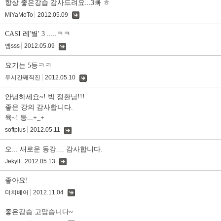
항상 좋은강습 감사드려요...3빠 ㅎ
MiYaMoTo
2012.05.09
댓
글
CASI 레'별' 3 .....ㅋㅋ
엠sss
2012.05.09
댓
글
요기는 5등ㅋㅋ
두시간째직진
2012.05.10
댓
글
안녕하세요~! 박 정환님!!!
좋은 강의 감사합니다.
육~! 등...+_+
softplus
2012.05.11
댓
글
오... 새로운 동강.... 감사합니다.
Jekyll
2012.05.13
댓
글
좋아요!
더치베어
2012.11.04
댓
글
좋은강습 고맙습니다~