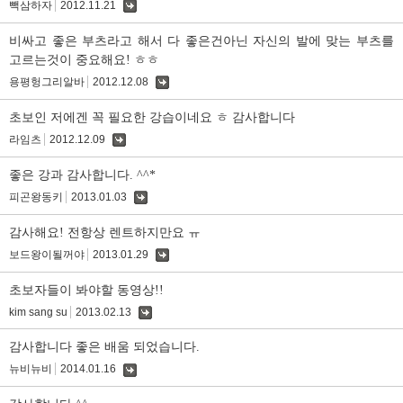
빽삼하자
2012.11.21
댓
글
비싸고 좋은 부츠라고 해서 다 좋은건아닌 자신의 발에 맞는 부츠를
고르는것이 중요해요! ㅎㅎ
용평헝그리알바
2012.12.08
댓
글
초보인 저에겐 꼭 필요한 강습이네요 ㅎ 감사합니다
라임츠
2012.12.09
댓
글
좋은 강과 감사합니다. ^^*
피곤왕동키
2013.01.03
댓
글
감사해요! 전항상 렌트하지만요 ㅠ
보드왕이될꺼야
2013.01.29
댓
글
초보자들이 봐야할 동영상!!
kim sang su
2013.02.13
댓
글
감사합니다 좋은 배움 되었습니다.
뉴비뉴비
2014.01.16
댓
글