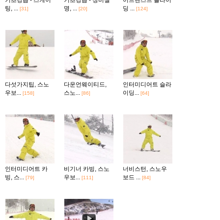
기초강습 - 스케이
기초강습 - 장비설
어드밴스드 슬라이
팅, ...
명, ...
딩 ...
[31]
[20]
[124]
다섯가지팁, 스노
다운언웨이티드,
인터미디어트 슬라
우보...
스노...
이딩...
[158]
[86]
[64]
인터미디어트 카
비기너 카빙, 스노
너비스턴, 스노우
빙, 스...
우보...
보드 ...
[79]
[111]
[84]