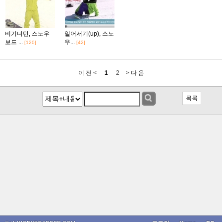
비기너턴, 스노우
일어서기(up), 스노
보드 ...
우...
[120]
[42]
이 전 <
1
2
> 다 음
목록