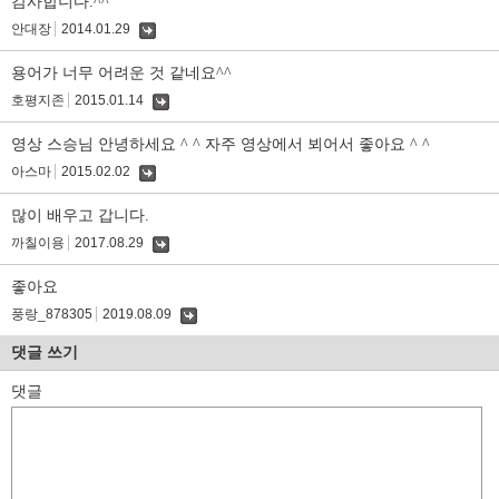
감사합니다.^^
안대장
2014.01.29
댓
글
용어가 너무 어려운 것 같네요^^
호평지존
2015.01.14
댓
글
영상 스승님 안녕하세요 ^ ^ 자주 영상에서 뵈어서 좋아요 ^ ^
아스마
2015.02.02
댓
글
많이 배우고 갑니다.
까칠이용
2017.08.29
댓
글
좋아요
풍랑_878305
2019.08.09
댓
글
댓글 쓰기
댓글