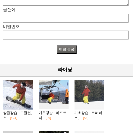
글쓴이
비밀번호
라이딩
상급강습 - 모글턴,
기초강습 - 리프트
기초강습 - 트래버
스...
타...
스, ...
[124]
[89]
[56]