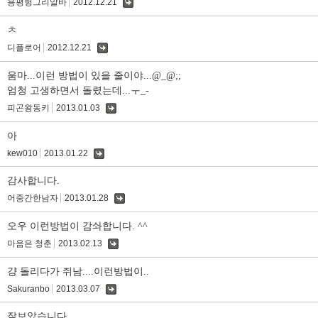
용평헝그리알바
2012.12.21
댓
글
ㅊ
디플로어
2012.12.21
댓
글
움마...이런 방법이 있을 줄이야...@_@;;
엄청 고생하면서 돌렸는데...ㅜ_-
피곤왕동키
2013.01.03
댓
글
아
kew010
2013.01.22
댓
글
감사합니다.
어중간한남자
2013.01.28
댓
글
오우 이런방법이 감솨합니다. ^^
마음은 청춘
2013.02.13
댓
글
걍 돌리다가 쥐남....이런방법이..
Sakuranbo
2013.03.07
댓
글
잘보았습니다.