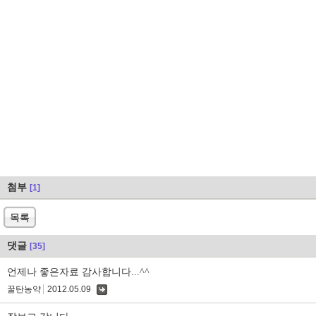
첨부
[1]
목록
댓글
[35]
언제나 좋은자료 감사합니다...^^
꿀탄농약
2012.05.09
댓
글