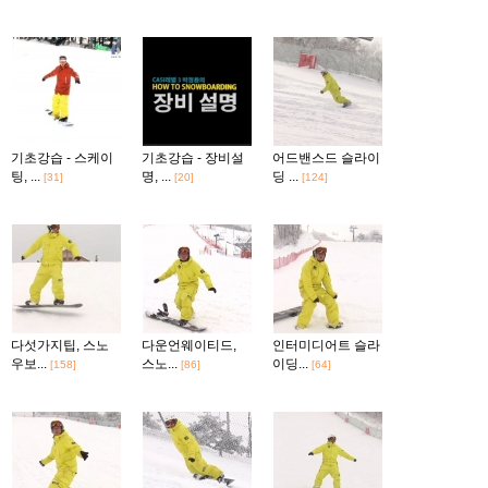
기초강습 - 스케이
기초강습 - 장비설
어드밴스드 슬라이
팅, ...
명, ...
딩 ...
[31]
[20]
[124]
다섯가지팁, 스노
다운언웨이티드,
인터미디어트 슬라
우보...
스노...
이딩...
[158]
[86]
[64]