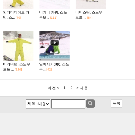
인터미디어트 카
비기너 카빙, 스노
너비스턴, 스노우
빙, 스...
우보...
보드 ...
[79]
[111]
[84]
비기너턴, 스노우
일어서기(up), 스노
보드 ...
우...
[120]
[42]
이 전 <
1
2
> 다 음
목록