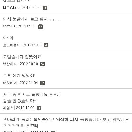
잘보고 갑니다~
MiYaMoTo
2012.05.09
댓
글
어서 눈밭에서 놀고 싶다...ㅜ_ㅠ
softplus
2012.05.11
댓
글
아~아
보드빠돌이
2012.09.02
댓
글
고맙습니다 잘봤어요
빽삼하자
2012.10.10
댓
글
호오 이런 방법이!
더치베어
2012.11.04
댓
글
저는 좀 억지로 돌렸네요 ㅎㅎ;;
강습 잘 봤습니다~
라임츠
2012.12.09
댓
글
편다리가 돌리는쪽인줄알고 열심히 펴서 돌렸습니다 보고 알았네요
ㅋㅋㅋㅋ 아 부끄러