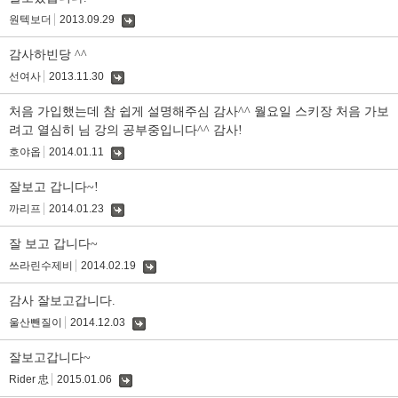
원텍보더
2013.09.29
댓
글
감사하빈당 ^^
선여사
2013.11.30
댓
글
처음 가입했는데 참 쉽게 설명해주심 감사^^ 월요일 스키장 처음 가보
려고 열심히 님 강의 공부중입니다^^ 감사!
호야옵
2014.01.11
댓
글
잘보고 갑니다~!
까리프
2014.01.23
댓
글
잘 보고 갑니다~
쓰라린수제비
2014.02.19
댓
글
감사 잘보고갑니다.
울산뺀질이
2014.12.03
댓
글
잘보고갑니다~
Rider 忠
2015.01.06
댓