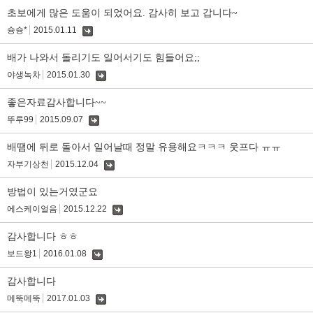
글
초보에게 많은 도움이 되었어요. 감사히 보고 갑니다~
슝슝*
2015.01.11
댓
글
배가 나와서 돌리기도 일어서기도 힘들어요;;
야생녹차
2015.01.30
댓
글
좋은자료감사합니다~~
뚜루99
2015.09.07
댓
글
배땜에 뒤로 돌아서 일어날때 정말 유용해요ㅋㅋㅋ 웃프다 ㅠㅠ
자부기상천
2015.12.04
댓
글
방법이 있는거였군요
에스케이얼음
2015.12.22
댓
글
감사합니다 ㅎㅎ
보드왕1
2016.01.08
댓
글
감사합니다
메뚝메뚝
2017.01.03
댓