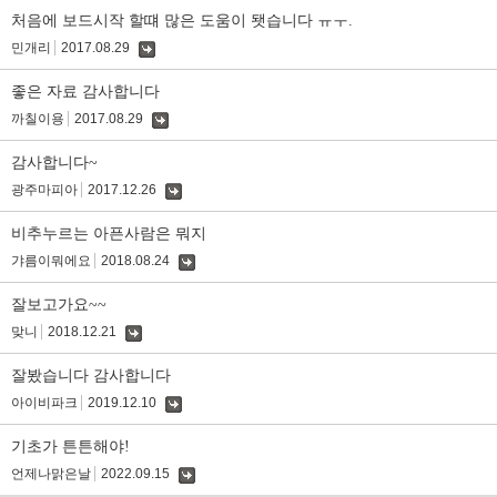
글
처음에 보드시작 할떄 많은 도움이 됏습니다 ㅠㅜ.
민개리
2017.08.29
댓
글
좋은 자료 감사합니다
까칠이용
2017.08.29
댓
글
감사합니다~
광주마피아
2017.12.26
댓
글
비추누르는 아픈사람은 뭐지
갸름이뭐에요
2018.08.24
댓
글
잘보고가요~~
맞니
2018.12.21
댓
글
잘봤습니다 감사합니다
아이비파크
2019.12.10
댓
글
기초가 튼튼해야!
언제나맑은날
2022.09.15
댓