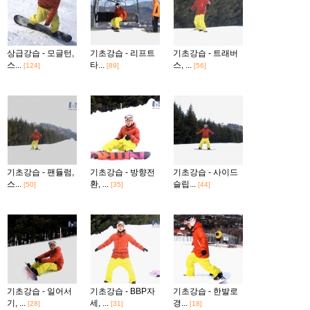
상급강습 - 모글턴,
기초강습 - 리프트
기초강습 - 트래버
스...
타...
스, ...
[124]
[89]
[56]
기초강습 - 팬듈럼,
기초강습 - 방향전
기초강습 - 사이드
스...
환, ...
슬립...
[50]
[35]
[44]
기초강습 - 일어서
기초강습 - BBP자
기초강습 - 한발로
기, ...
세, ...
경...
[28]
[31]
[18]