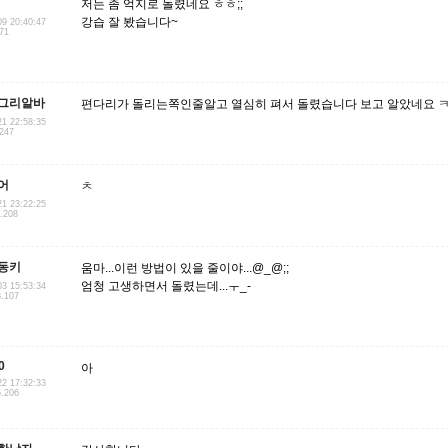
저는 좀 억지로 돌렸네요 ㅎㅎ;;
강습 잘 봤습니다~
09 20:40:47
.71
그리알바
편다리가 돌리는쪽인줄알고 열심히 펴서 돌렸습니다 보고 알았네요 
21 22:58:35
.247
어
ㅊ
21 23:22:25
2.208
동키
움마...이런 방법이 있을 줄이야...@_@;;
엄청 고생하면서 돌렸는데...ㅜ_-
03 15:53:34
8.107
0
아
22 17:32:33
5.206