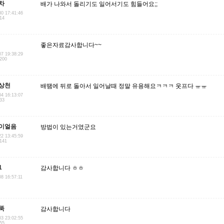
차
배가 나와서 돌리기도 일어서기도 힘들어요;;
30 17:41:46
.14
좋은자료감사합니다~~
07 19:38:29
.200
상천
배땜에 뒤로 돌아서 일어날때 정말 유용해요ㅋㅋㅋ 웃프다 ㅠㅠ
04 16:13:07
233
이얼음
방법이 있는거였군요
22 13:45:59
.141
1
감사합니다 ㅎㅎ
08 16:57:11
뚝
감사합니다
03 23:02:55
.55