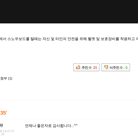
에서 스노우보드를 탈때는 자신 및 타인의 안전을 위해 헬멧 및 보호장비를 착용하고
추천 수
21
비추천 수
-5
첨부 (1)
'35'
약
언제나 좋은자료 감사합니다...^^
09 14:47:37
2.25