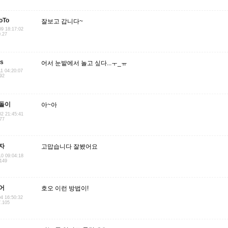
oTo
잘보고 갑니다~
09 18:17:02
0.27
us
어서 눈밭에서 놀고 싶다...ㅜ_ㅠ
11 04:20:07
.92
돌이
아~아
02 21:45:41
.77
자
고맙습니다 잘봤어요
10 09:04:18
.149
어
호오 이런 방법이!
04 16:50:32
7.105