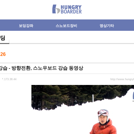
보딩강좌
스노보드장비
영상기타
딩
수
26
습 - 방향전환, 스노우보드 강습 동영상
*.173.38.44
http://www.hungr