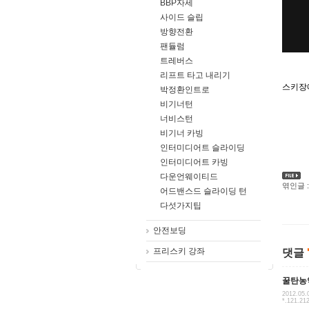
BBP자세
사이드 슬립
방향전환
팬듈럼
트레버스
리프트 타고 내리기
스키장
박정환인트로
비기너턴
너비스턴
비기너 카빙
인터미디어트 슬라이딩
인터미디어트 카빙
다운언웨이티드
엮인글 :
어드밴스드 슬라이딩 턴
다섯가지팁
안전보딩
프리스키 강좌
댓글
꿀탄농
2012.05.
*.121.21