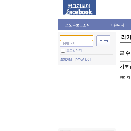
스노우보드소식
커뮤니티
라이
로그인 유지
글 
회원가입
ID/PW 찾기
기초강
관리자