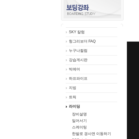
SKY 칼럼
헝그리보더 FAQ
누구나컬럼
강습게시판
빅에어
하프파이프
지빙
트릭
라이딩
장비설명
일어서기
스케이팅
한발로 경사면 이동하기