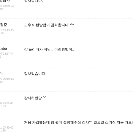
한남자
감사합니다.
28 18:40:03
.69
 청춘
오우 이런방법이 감솨합니다. ^^
13 13:13:45
0.92
anbo
걍 돌리다가 쥐남....이런방법이..
07 14:37:44
2
더
잘보았습니다.
29 00:10:13
.52
감사하빈당 ^^
30 23:08:46
8.133
처음 가입했는데 참 쉽게 설명해주심 감사^^ 월요일 스키장 처음 가보
11 05:49:05
7.176