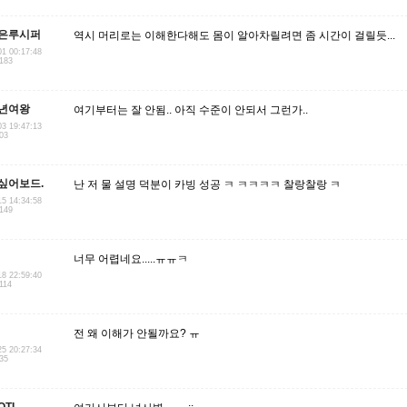
은루시퍼
역시 머리로는 이해한다해도 몸이 알아차릴려면 좀 시간이 걸릴듯...
01 00:17:48
.183
년여왕
여기부터는 잘 안됨.. 아직 수준이 안되서 그런가..
03 19:47:13
203
싶어보드.
난 저 물 설명 덕분이 카빙 성공 ㅋ ㅋㅋㅋㅋ 찰랑찰랑 ㅋ
15 14:34:58
.149
너무 어렵네요.....ㅠㅠㅋ
18 22:59:40
114
전 왜 이해가 안될까요? ㅠ
25 20:27:34
.35