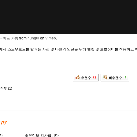
디어드 카빙
from
hungul
on
Vimeo
.
에서 스노우보드를 탈때는 자신 및 타인의 안전을 위해 헬멧 및 보호장비를 착용하고
추천 수
82
비추천 수
-5
첨부 (1)
'79'
자
좋은정보 감사합니다