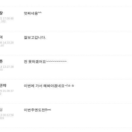
장
멋찌네용^^
21 17:00:46
4.162
더
잘보고갑니다.
08 14:33:26
6.87
존
전 못하겠어요~~~~~~~~~~
14 13:27:38
.70
근쟈
이번에 가서 해봐야겠네요~!ㅎㅎ
25 21:36:37
2
딩
이번주엔도전!!><
13 00:12:59
119