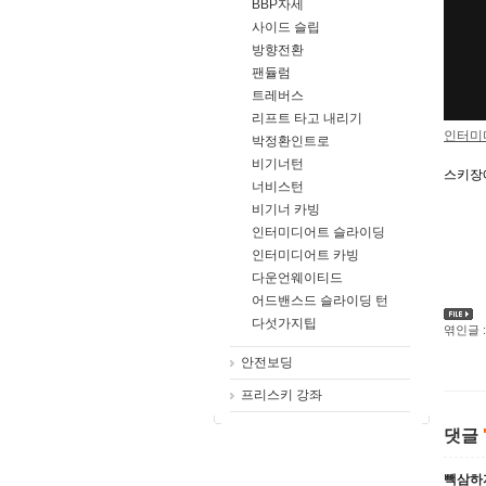
BBP자세
사이드 슬립
방향전환
팬듈럼
트레버스
리프트 타고 내리기
인터미
박정환인트로
비기너턴
스키장
너비스턴
비기너 카빙
인터미디어트 슬라이딩
인터미디어트 카빙
다운언웨이티드
어드밴스드 슬라이딩 턴
다섯가지팁
엮인글 :
안전보딩
프리스키 강좌
댓글
빽삼하