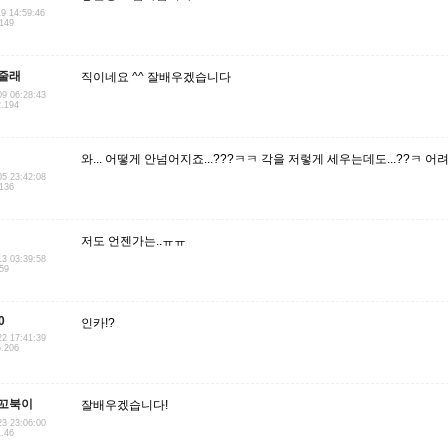
19 14:59:46
.149
줄래
직이네요 ^^ 잘배우겠습니다
09 06:28:43
2.194
와... 어떻게 안넘어지죠...???ㅋㅋ 각을 저렇게 세우는데도...??ㅋ 어
05 23:42:08
.136
저도 언젠가는..ㅠㅠ
13 03:39:58
159
0
인카!?
22 17:41:39
5.206
꼬북이
잘배우겠습니다!
23 23:06:00
1.46