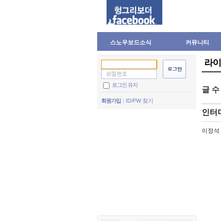
스노우보드소식
커뮤니티
라이
로그인 유지
글 
회원가입
ID/PW 찾기
인터
이정석