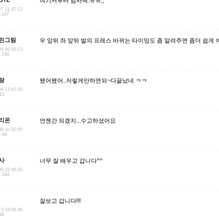
OTL
여기서부터 넘사벽.ㅠㅠ;;
27 21:47:12
5.147
린그림
우 앞뒤 좌 앞뒤 발의 프레스 바뀌는 타이밍도 좀 알려주면 좀더 쉽게 
29 00:20:13
4.146
람
됐어됐어..저렇게만하면되~다끝났네 ㅋㅋ
06 12:47:45
.83
리온
언젠간 되겠지...수고하셨어요
08 11:02:05
5.69
사
너무 잘 배우고 갑니다^^
09 22:49:45
7.244
잘보고 갑니다!!!
13 16:08:40
.96