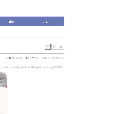
장터
기타
조회 수
추천 수
232009
82
2010.11.25 21:56:21
ryboarder.com/index.php?mid=Riding&document_srl=3552831