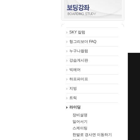
SKY 칼럼
헝그리보더 FAQ
누구나컬럼
강습게시판
빅에어
하프파이프
지빙
트릭
라이딩
장비설명
일어서기
스케이팅
한발로 경사면 이동하기