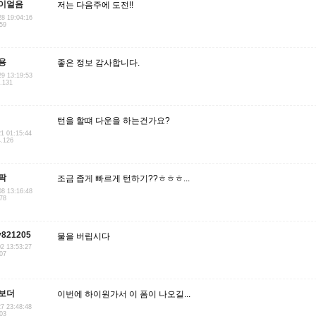
이얼음
저는 다음주에 도전!!
28 19:04:16
.59
용
좋은 정보 감사합니다.
29 13:19:53
1.131
턴을 할떄 다운을 하는건가요?
21 01:15:44
4.126
팍
조금 좁게 빠르게 턴하기??ㅎㅎㅎ...
08 13:16:48
.78
y821205
물을 버립시다
02 13:53:27
207
보더
이번에 하이원가서 이 폼이 나오길...
27 23:48:48
203