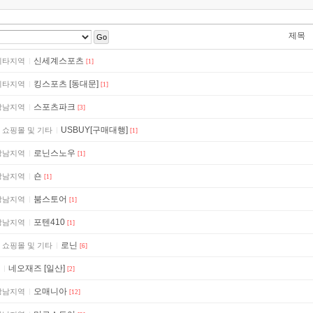
제목
Go
신세계스포츠
기타지역
[1]
킹스포츠 [동대문]
기타지역
[1]
스포츠파크
강남지역
[3]
USBUY[구매대행]
 쇼핑몰 및 기타
[1]
로닌스노우
강남지역
[1]
숀
강남지역
[1]
붐스토어
강남지역
[1]
포텐410
강남지역
[1]
로닌
 쇼핑몰 및 기타
[6]
네오재즈 [일산]
[2]
오매니아
강남지역
[12]