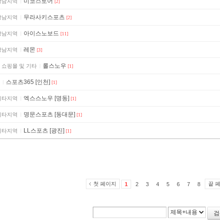
미코스토어
강남지역
[2]
무라사키스포츠
강남지역
[2]
아이스노보드
강남지역
[11]
레몬
강남지역
[3]
롤스노우
 쇼핑몰 및 기타
[1]
스포츠365 [인천]
[1]
엑스스노우 [명동]
기타지역
[1]
명문스포츠 [동대문]
기타지역
[1]
LL스포츠 [광진]
기타지역
[1]
첫 페이지
끝 
1
2
3
4
5
6
7
8
검