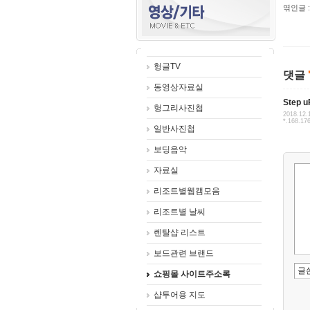
엮인글 :
헝글TV
댓글
동영상자료실
Step 
헝그리사진첩
2018.12.
*.168.17
일반사진첩
보딩음악
자료실
리조트별웹캠모음
리조트별 날씨
렌탈샵 리스트
보드관련 브랜드
쇼핑몰 사이트주소록
샵투어용 지도