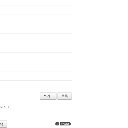
쓰기...
목록
페이지
색