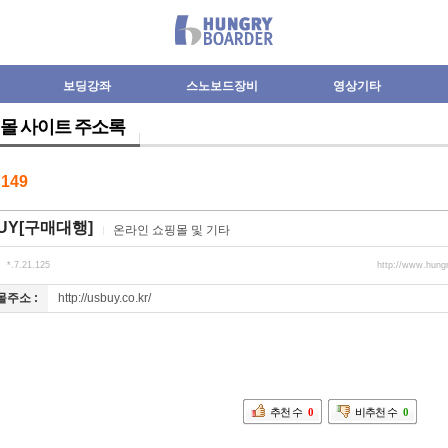
보딩강좌
스노보드장비
영상기타
몰 사이트 주소록
수
149
UY[구매대행]
온라인 쇼핑몰 및 기타
*.7.21.125
http://www.hung
http://usbuy.co.kr/
주소 :
추천 수
0
비추천 수
0