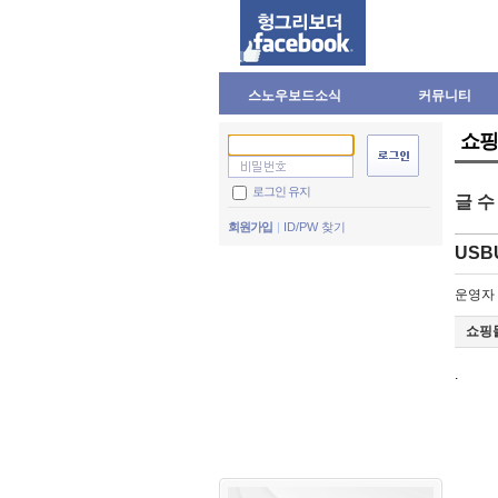
스노우보드소식
커뮤니티
쇼핑
로그인 유지
글 
회원가입
ID/PW 찾기
USB
운영자
쇼핑몰
.