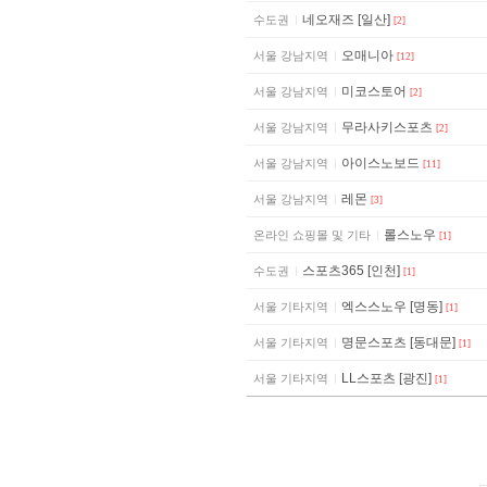
네오재즈 [일산]
수도권
[2]
오매니아
서울 강남지역
[12]
미코스토어
서울 강남지역
[2]
무라사키스포츠
서울 강남지역
[2]
아이스노보드
서울 강남지역
[11]
레몬
서울 강남지역
[3]
롤스노우
온라인 쇼핑몰 및 기타
[1]
스포츠365 [인천]
수도권
[1]
엑스스노우 [명동]
서울 기타지역
[1]
명문스포츠 [동대문]
서울 기타지역
[1]
LL스포츠 [광진]
서울 기타지역
[1]