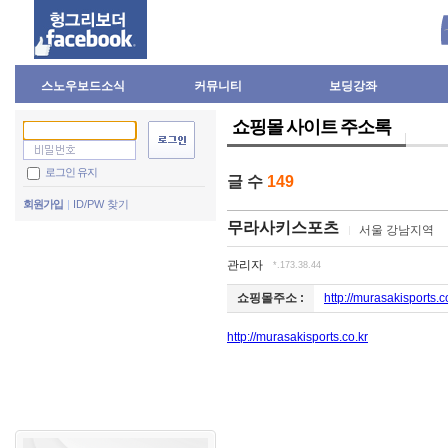
스노우보드소식
커뮤니티
보딩강좌
쇼핑몰 사이트 주소록
로그인 유지
글 수
149
회원가입
ID/PW 찾기
무라사키스포츠
서울 강남지역
관리자
*.173.38.44
http://murasakisports.c
쇼핑몰주소 :
http://murasakisports.co.kr