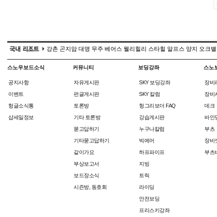
강촌
곤지암
대명
무주
베어스
웰리힐리
스타힐
알프스
양지
오크밸
스노우보드소식
커뮤니티
보딩강좌
스노
공지사항
자유게시판
SKY 보딩강좌
장비
이벤트
펀글게시판
SKY 칼럼
장비
헝글소식통
토론방
헝그리보더 FAQ
데크
샵세일정보
기타 토론방
강습게시판
바인
묻고답하기
누구나칼럼
부츠
기타묻고답하기
빅에어
장비
같이가요
하프파이프
부츠
부상보고서
지빙
보드장소식
트릭
시즌방, 동호회
라이딩
안전보딩
프리스키강좌