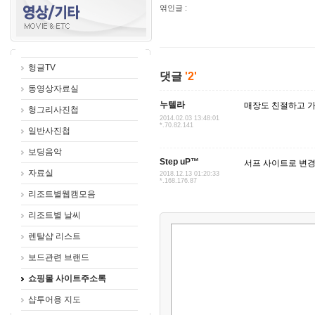
엮인글 :
헝글TV
댓글
'2'
동영상자료실
누텔라
매장도 친절하고 가
헝그리사진첩
2014.02.03 13:48:01
*.70.82.141
일반사진첩
보딩음악
Step uP™
서프 사이트로 변
자료실
2018.12.13 01:20:33
*.168.176.87
리조트별웹캠모음
리조트별 날씨
렌탈샵 리스트
보드관련 브랜드
쇼핑몰 사이트주소록
샵투어용 지도