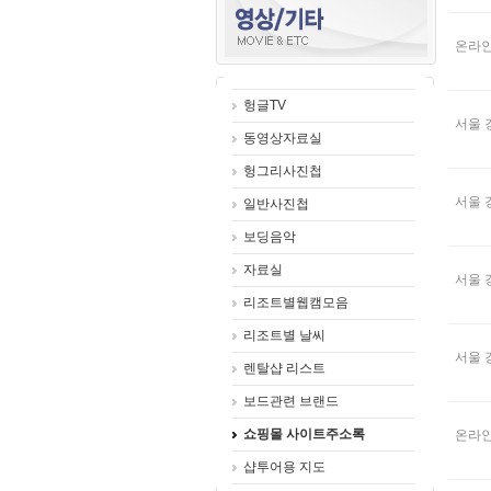
온라인
헝글TV
서울 
동영상자료실
헝그리사진첩
서울 
일반사진첩
보딩음악
자료실
서울 
리조트별웹캠모음
리조트별 날씨
서울 
렌탈샵 리스트
보드관련 브랜드
쇼핑몰 사이트주소록
온라인
샵투어용 지도