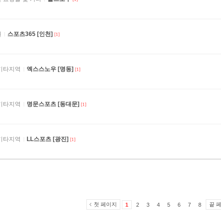
권
스포츠365 [인천]
[1]
기타지역
엑스스노우 [명동]
[1]
기타지역
명문스포츠 [동대문]
[1]
기타지역
LL스포츠 [광진]
[1]
첫 페이지
끝 
1
2
3
4
5
6
7
8