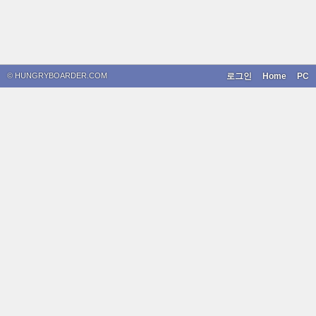
© HUNGRYBOARDER.COM
로그인
Home
PC