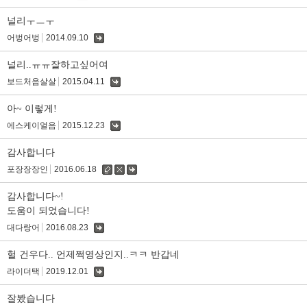
글
널리ㅜㅡㅜ
어벙어벙
2014.09.10
댓
글
널리..ㅠㅠ잘하고싶어여
보드처음살살
2015.04.11
댓
글
아~ 이렇게!
에스케이얼음
2015.12.23
댓
글
감사합니다
포장장장인
2016.06.18
수
삭
댓
정
제
글
감사합니다~!
도움이 되었습니다!
대다랑어
2016.08.23
댓
글
헐 건우다.. 언제쩍영상인지..ㅋㅋ 반갑네
라이더택
2019.12.01
댓
글
잘봤습니다