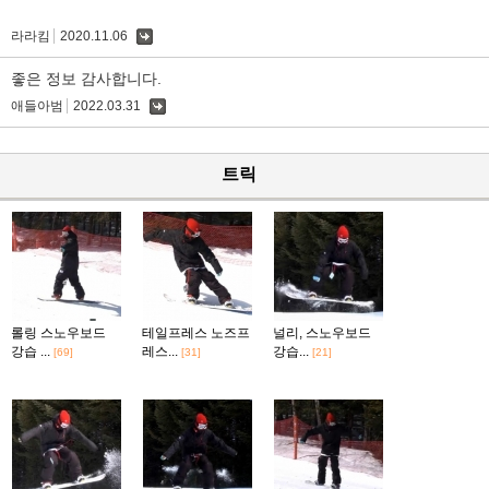
라라킴
2020.11.06
댓
글
좋은 정보 감사합니다.
애들아범
2022.03.31
댓
글
트릭
롤링 스노우보드
테일프레스 노즈프
널리, 스노우보드
강습 ...
레스...
강습...
[69]
[31]
[21]