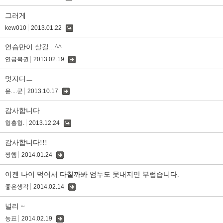
글
그러게
kew010
2013.01.22
댓
글
연습만이 살길...^^
연금복권
2013.02.19
댓
글
멋지디ㅡ
윤....군
2013.10.17
댓
글
감사합니다
힝홍힝.
2013.12.24
댓
글
감사합니다!!!
짱햄
2014.01.24
댓
글
이젠 나이 먹어서 다칠까봐 엄두도 못내지만 부럽습니다.
좋은생각
2014.02.14
댓
글
널리 ~
농표
2014.02.19
댓