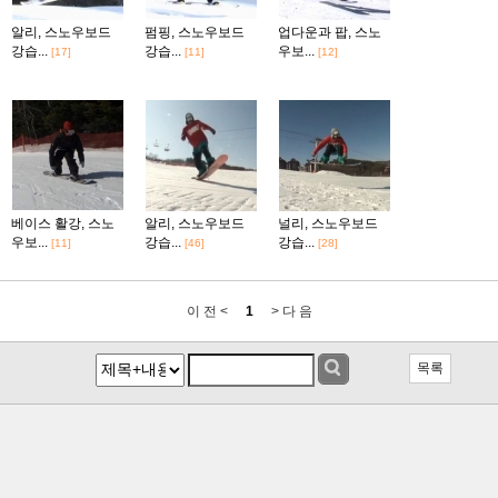
알리, 스노우보드
펌핑, 스노우보드
업다운과 팝, 스노
강습...
강습...
우보...
[17]
[11]
[12]
베이스 활강, 스노
알리, 스노우보드
널리, 스노우보드
우보...
강습...
강습...
[11]
[46]
[28]
이 전 <
1
> 다 음
목록