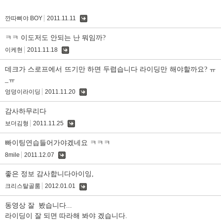
깐따삐야 BOY
2011.11.11
댓
글
ㅋㅋ 이도저도 안되는 난 뭐임까?
이케현
2011.11.18
댓
글
데크가 스로프에서 뜨기만 하면 두렵습니다 라이딩만 해야할까요? ㅠ
_ㅠ
엉덩이라이딩
2011.11.20
댓
글
감사하무리다
보더김형
2011.11.25
댓
글
빠이팅연습들어가야겠네요 ㅋㅋㅋ
8mile
2011.12.07
댓
글
좋은 정보 감사합니다아이잉,
크리스탈골룸
2012.01.01
댓
글
동영상 잘 봤습니다...
라이딩이 잘 되면 따라해 봐야 겠습니다.