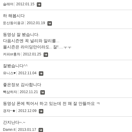
슬래머
2012.01.15
댓
글
하 해봅시다
둔산동이용규
2012.01.19
댓
글
동영상 잘 봤습니다.
다음시즌엔 꼭 널리와 알리를...
올시즌은 라이딩만이라도.. 잘!....ㅜㅜ
커피or홍차
2012.01.25
댓
글
잘봤습니다^^
유니스♥
2012.11.04
댓
글
좋은정보 감사합니다
빽삼하자
2012.11.21
댓
글
동영상 폰에 찍어서 하고 있는데 전 왜 잘 안뜰까요 ㅋ
경쟈~★
2012.12.09
댓
글
간지난다~.~
Damn it
2013.01.17
댓