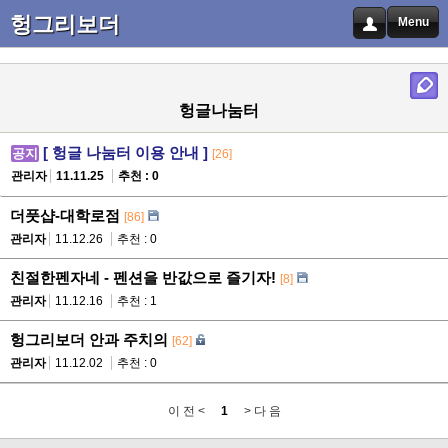
헝그리보더
Menu
스노보드소식 최근 등록글
헝글나눔터
[ 헝글 나눔터 이용 안내 ]
공지
[26]
관리자
11.11.25
추천 : 0
더풋샵-대학로점
[86]
관리자
11.12.26
추천 : 0
친절한펜자네 - 펜션을 반값으로 즐기자!
[8]
관리자
11.12.16
추천 : 1
헝그리보더 안과 주치의
[62]
관리자
11.12.02
추천 : 0
이 전 <
1
> 다 음