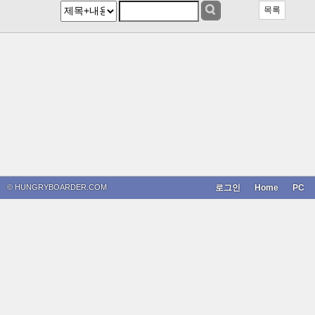
목록
© HUNGRYBOARDER.COM
로그인
Home
PC